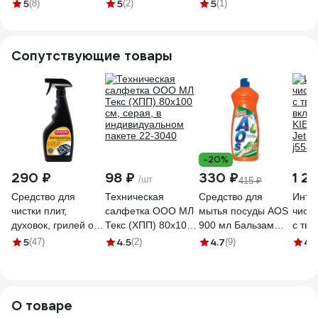
023
сталь 7017
4 шт, глянцевый,
сталь
5
5
5
(8)
(2)
(1)
серия Majestic 21-
400200P
Сопутствующие товары
-20%
290 ₽
98 ₽
330 ₽
1 2
/шт
415 ₽
Средство для
Техническая
Средство для
Инте
чистки плит,
салфетка ООО МЛ
мытья посуды AOS
чист
духовок, грилей от
Текс (ХПП) 80x100
900 мл Бальзам
с тв
жира/нагара 500 мл
см, серая, в
Алоэ Вера 1113-3
вклю
5
4.5
4.7
4.
(47)
(2)
(9)
UNICUM Gold,
индивидуальном
605060
KIEH
спрей, 300032
пакете 22-3040
Jet-a
604905
j554
О товаре