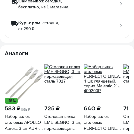
Самовывоз:
сегодня,
бесплатно
, из 1 магазина
Курьером:
сегодня,
от 290 ₽
Аналоги
-15%
583 ₽
725 ₽
640 ₽
715
685 ₽
Набор вилок
Столовая вилка
Набор вилок
Стол
столовых APOLLO
EME SEGNO, 3 шт,
столовых
EME 
Aurora 3 шт AUR-
нержавеющая
PERFECTO LINEA,
нерж