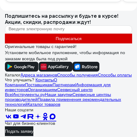
Подпишитесь
на рассылку
и будьте в курсе!
Акции, скидки, распродажи ждут!
Подписаться
Оригинальные товары с гарантией!
Установите мобильное приложение, чтобы информация по
заказам всегда была под рукой
Каталог
Адреса магазинов
Способы получения
Способы оплаты
Что улучшить?
Контакты
О
Компании
Поставщикам
Партнерам
Информация для
инвесторов
Организациям
Сервисный центр
ВсеИнструменты.ру
Наши закупки
Сервисные центры
производителей
Правила применения рекомендательных
технологий
Каталог товаров
Наши соцсети
Чат для бизнес-клиентов
Подать заявку