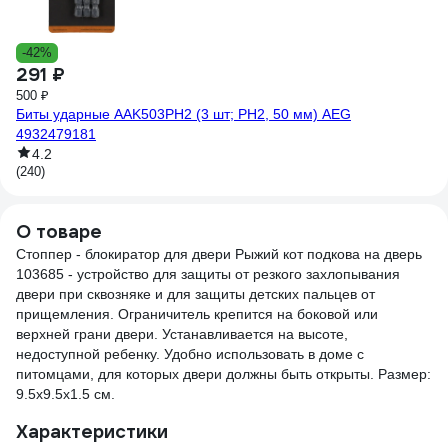
3
-42%
291 ₽
Кл
500 ₽
Биты ударные AAK503PH2 (3 шт; PH2, 50 мм) AEG
(2
4932479181
4.2
(240)
О товаре
Стоппер - блокиратор для двери Рыжий кот подкова на дверь
103685 - устройство для защиты от резкого захлопывания
двери при сквозняке и для защиты детских пальцев от
прищемления. Ограничитель крепится на боковой или
верхней грани двери. Устанавливается на высоте,
недоступной ребенку. Удобно использовать в доме с
питомцами, для которых двери должны быть открыты. Размер:
9.5х9.5х1.5 см.
Характеристики