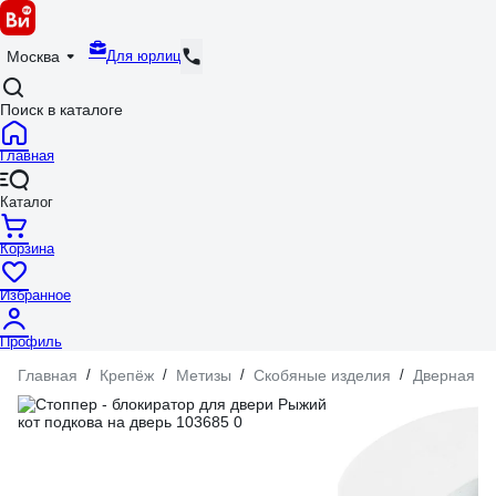
Для юрлиц
Москва
Поиск в каталоге
Главная
Каталог
Корзина
Избранное
Профиль
Главная
/
Крепёж
/
Метизы
/
Скобяные изделия
/
Дверная ф