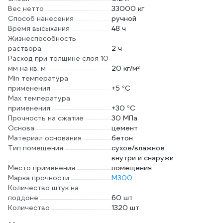
Вес нетто
33000 кг
Способ нанесения
ручной
Время высыхания
48 ч
Жизнеспособность
раствора
2 ч
Расход при толщине слоя 10
мм на кв. м
20 кг/м²
Min температура
применения
+5 °С
Max температура
применения
+30 °С
Прочность на сжатие
30 МПа
Основа
цемент
Материал основания
бетон
Тип помещения
сухое/влажное
внутри и снаружи
Место применения
помещения
Марка прочности
М300
Количество штук на
поддоне
60 шт
Количество
1320 шт