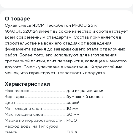
без крышки, цв.
5436
чёрный 26233
О товаре
Сухая смесь ЯЗСМ Пескобетон М-300 25 кг
4640013520124 имеет высокое качество и соответствует
всем современным стандартам. Состав применяется в
строительстве на всех его стадиях от возведения
фундамента здания до завершающего этапа отделочных
работ. Более того, его используют для изготовления
тротуарной плитки, плит перекрытия, колодцев и многого
другого. Смесь упакована в качественный трехслойные
мешок, что гарантирует целостность продукта.
Характеристики
Назначение
для выравнивания
Вид тары
бумажный мешок
Цвет
серый
Min толщина слоя
10 мм
Max толщина слоя
50 мм
Марка по морозостойкости
F100
Расход воды на 1 кг сухой
смеси
0.2 л