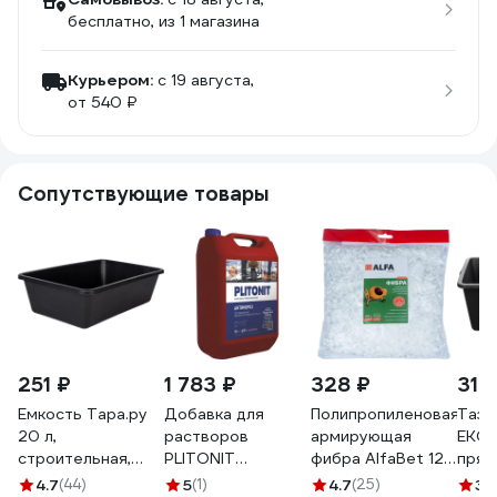
бесплатно
, из 1 магазина
Курьером:
c 19 августа,
от 540 ₽
Сопутствующие товары
251 ₽
1 783 ₽
328 ₽
313
Емкость Тара.ру
Добавка для
Полипропиленовая
Таз 
20 л,
растворов
армирующая
EKO
строительная,
PLITONIT
фибра AlfaBet 12
прям
прямоугольная,
АнтиМороз-10
мм, 600 г 20264
л 10
4.7
(44)
5
(1)
4.7
(25)
3.