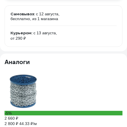
Самовывоз:
c 12 августа,
бесплатно
, из 1 магазина
Курьером:
c 13 августа,
от 290 ₽
Аналоги
-5%
4 
2 660 ₽
Ко
10
2 800 ₽
44.33 ₽/м