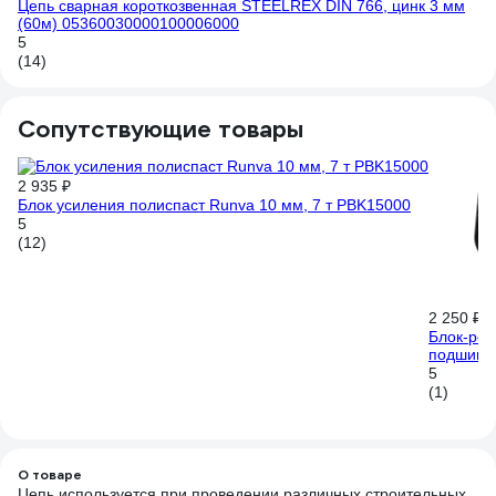
Цепь сварная короткозвенная STEELREX DIN 766, цинк 3 мм
(60м) 05360030000100006000
5
(14)
Сопутствующие товары
2 935 ₽
Блок усиления полиспаст Runva 10 мм, 7 т PBK15000
5
(12)
2 250 ₽
Блок-рол
подшипни
5
(1)
О товаре
Цепь используется при проведении различных строительных