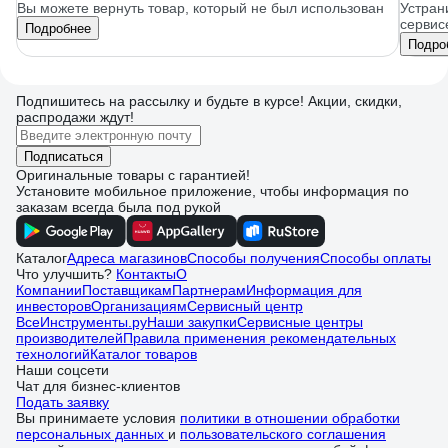
Вы можете вернуть товар, который не был использован
Устран
сервис
Подробнее
Подро
Подпишитесь
на рассылку
и будьте в курсе! Акции, скидки,
распродажи ждут!
Подписаться
Оригинальные товары с гарантией!
Установите мобильное приложение, чтобы информация по
заказам всегда была под рукой
Каталог
Адреса магазинов
Способы получения
Способы оплаты
Что улучшить?
Контакты
О
Компании
Поставщикам
Партнерам
Информация для
инвесторов
Организациям
Сервисный центр
ВсеИнструменты.ру
Наши закупки
Сервисные центры
производителей
Правила применения рекомендательных
технологий
Каталог товаров
Наши соцсети
Чат для бизнес-клиентов
Подать заявку
Вы принимаете условия
политики в отношении обработки
персональных данных
и
пользовательского соглашения