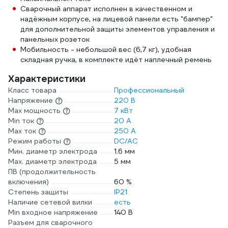
Сварочный аппарат исполнен в качественном и
надёжным корпусе, на лицевой панели есть "бампер"
для дополнительной защиты элементов управления и
панельных розеток
Мобильность - небольшой вес (6,7 кг), удобная
складная ручка, в комплекте идёт наплечный ремень
Характеристики
Класс товара
Профессиональный
Напряжение
220 В
Max мощность
7 кВт
Min ток
20 А
Max ток
250 А
Режим работы
DC/AC
Мин. диаметр электрода
1.6 мм
Мах. диаметр электрода
5 мм
ПВ (продолжительность
включения)
60 %
Степень защиты
IP21
Наличие сетевой вилки
есть
Min входное напряжение
140 В
Разъем для сварочного