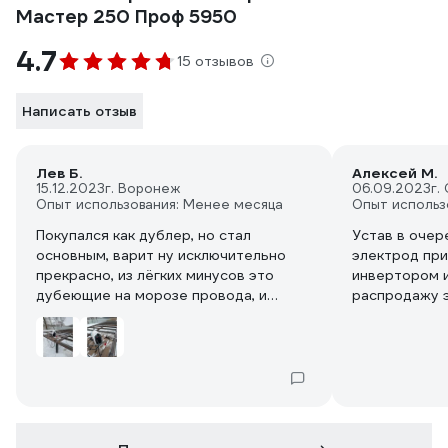
Мастер 250 Проф 5950
4.7
15 отзывов
Написать отзыв
Лев Б.
Алексей М.
15.12.2023
г. Воронеж
06.09.2023
г.
Опыт использования: Менее месяца
Опыт использ
Покупался как дублер, но стал
Устав в очер
основным, варит ну исключительно
электрод при
прекрасно, из лёгких минусов это
инвертором и
дубеющие на морозе провода, и
распродажу э
практически отсутствующий
Особо еще не
"антизалип".. При просадках сети 4кой
электрод 2,5
не тянет, а вот 3кой при любой сети.
легко в усло
напряжения н
процентов.
Годиться!
Порадовала н