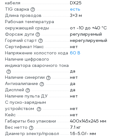
кабеля
DX25
TIG сварка
есть
Длина проводов
3+3 м
Рабочая температура
окружающей среды
от -10 до +40 °С
Форсаж дуги
регулируемый
Горячий старт
нерегулируемый
Сертификат Накс
нет
Напряжение холостого хода
60 В
Наличие цифрового
индикатора сварочного тока
да
Наличие синергии
нет
Антизалипание
да
Дисплей
да
Наличие пульта ДУ
нет
С пуско-зарядным
устройством
нет
Кейс
нет
Габариты без упаковки
400х145х245 мм
Вес нетто
7.1 кг
Диаметр электр/провол
1.6-5.0/- мм