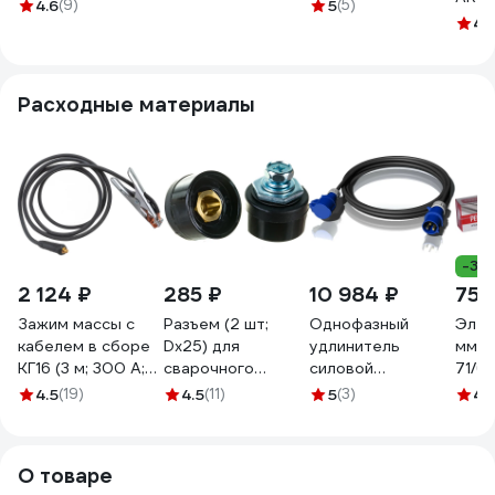
БП-0000420
Smart
компактный
4.6
(9)
5
(5)
6649
НП000001744
корпус 8012517
4.
Расходные материалы
-30
2 124 ₽
285 ₽
10 984 ₽
750
Зажим массы с
Разъем (2 шт;
Однофазный
Элек
кабелем в сборе
Dx25) для
удлинитель
мм; 3
КГ16 (3 м; 300 А;
сварочного
силовой
71/6/
DX25; сечение 16
кабеля Elitech
ALPENBOX32A 10
4.5
(19)
4.5
(11)
5
(3)
4.
мм²; медь) Gigant
0606.014800
метров 3х4
G-813
8980002
О товаре