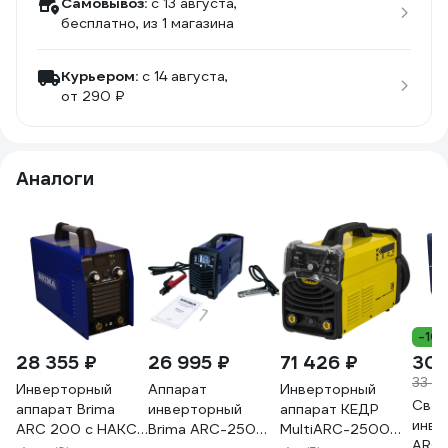
Самовывоз:
c 13 августа,
бесплатно
, из 1 магазина
Курьером:
c 14 августа,
от 290 ₽
Аналоги
-10
28 355 ₽
26 995 ₽
71 426 ₽
30 
33 21
Инверторный
Аппарат
Инверторный
Свар
аппарат Brima
инверторный
аппарат КЕДР
инве
ARC 200 с НАКС
Brima ARC-250
MultiARC-2500MV
ARC-