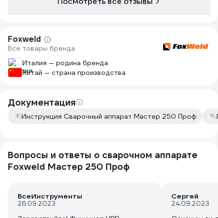
Посмотреть все отзывы
Из обещанног
коробке - щи
вилка электр
Маска своя е
Foxweld
что это мело
Все товары бренда
описании исп
Вилку каждый
Италия — родина бренда
так как приб
Китай — страна производства
больше быто
Документация
Инструкция Сварочный аппарат Мастер 250 Проф
Вопросы и ответы о сварочном аппарате
Foxweld Мастер 250 Проф
ВсеИнструменты
Сергей
26.09.2023
24.09.2023