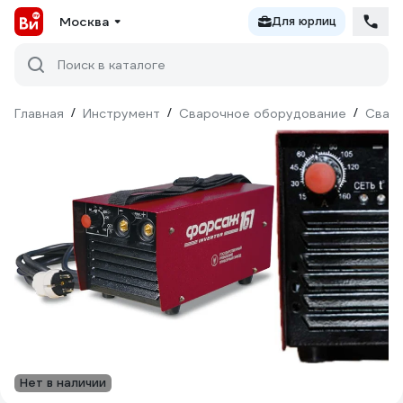
Москва
Для юрлиц
Поиск в каталоге
Главная
/
Инструмент
/
Сварочное оборудование
/
Сваро
Нет в наличии