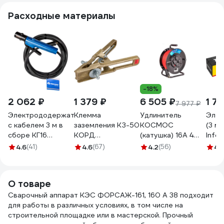
Расходные материалы
-18%
2 062 ₽
1 379 ₽
6 505 ₽
1 71
7 977 ₽
Электрододержатель
Клемма
Удлинитель
Элек
с кабелем 3 м в
заземления КЗ-50
КОСМОС
(3 мм
сборе КГ16
КОРД
(катушка) 16А 4
Info
АТЛАНТ
DK.4230.03324
гнезда ПВС 3х2,5
305
4.6
(41)
4.6
(67)
4.2
(56)
4.
TDH_ATL_C16_3MH
СВ000001350
(50м) IP54 с
заземлением
УХз16 YKKsm50m-
О товаре
4g-Z(2,5)IP
Сварочный аппарат КЭС ФОРСАЖ-161, 160 А 38 подходит
для работы в различных условиях, в том числе на
строительной площадке или в мастерской. Прочный