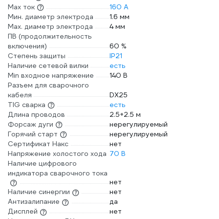
Max ток
160 А
Мин. диаметр электрода
1.6 мм
Мах. диаметр электрода
4 мм
ПВ (продолжительность
включения)
60 %
Степень защиты
IP21
Наличие сетевой вилки
есть
Min входное напряжение
140 В
Разъем для сварочного
кабеля
DX25
TIG сварка
есть
Длина проводов
2.5+2.5 м
Форсаж дуги
нерегулируемый
Горячий старт
нерегулируемый
Сертификат Накс
нет
Напряжение холостого хода
70 В
Наличие цифрового
индикатора сварочного тока
нет
Наличие синергии
нет
Антизалипание
да
Дисплей
нет