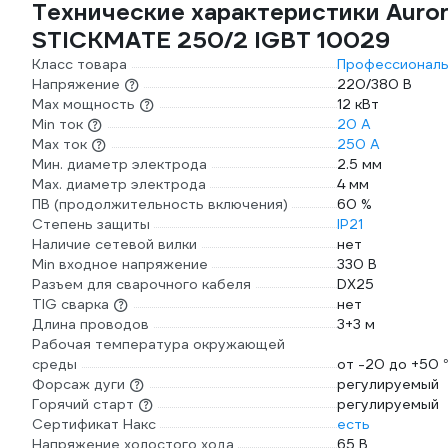
Технические характеристики Auro
STICKMATE 250/2 IGBT 10029
Класс товара
Профессионал
Напряжение
220/380 В
Max мощность
12 кВт
Min ток
20 А
Max ток
250 А
Мин. диаметр электрода
2.5 мм
Мах. диаметр электрода
4 мм
ПВ (продолжительность включения)
60 %
Степень защиты
IP21
Наличие сетевой вилки
нет
Min входное напряжение
330 В
Разъем для сварочного кабеля
DX25
TIG сварка
нет
Длина проводов
3+3 м
Рабочая температура окружающей
среды
от -20 до +50 
Форсаж дуги
регулируемый
Горячий старт
регулируемый
Сертификат Накс
есть
Напряжение холостого хода
65 В