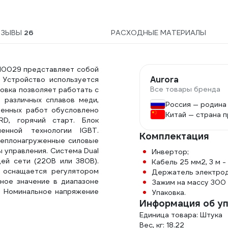
ТЗЫВЫ
26
РАСХОДНЫЕ МАТЕРИАЛЫ
10029 представляет собой
Aurora
 Устройство используется
Все товары бренда
овка позволяет работать с
 различных сплавов меди,
Россия — родина
ненных работ обусловлено
Китай — страна 
RD, горячий старт. Блок
енной технологии IGBT.
Комплектация
теплонагруженные силовые
 управления. Система Dual
Инвертор;
ей сети (220В или 380В).
Кабель 25 мм2, 3 м - 
 оснащается регулятором
Держатель электрод
ьное значение в диапазоне
Зажим на массу 300 
. Номинальное напряжение
Упаковка.
Информация об у
Единица товара: Штука
Вес, кг: 18.22