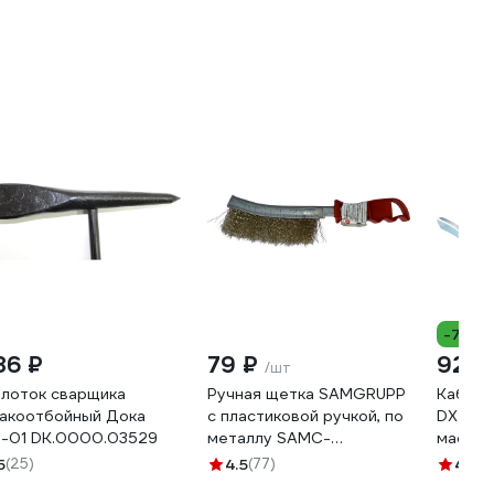
-7%
86 ₽
79 ₽
920 
/шт
лоток сварщика
Ручная щетка SAMGRUPP
Кабель
акоотбойный Дока
с пластиковой ручкой, по
DX25; 1
-01 DK.0000.03529
металлу SAMC-
массу) 
094020001
0606.
5
(25)
4.5
(77)
4.7
(9