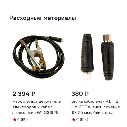
Расходные материалы
2 394 ₽
380 ₽
Набор Sinica держатель
Вилка кабельная P.I.T. 2
электродов и кабель
шт, 200A, винт, сечение
заземления WTG31625
10-25 мм², блистер
100162
AWDA01-1025
4.8
(6)
4.8
(17)