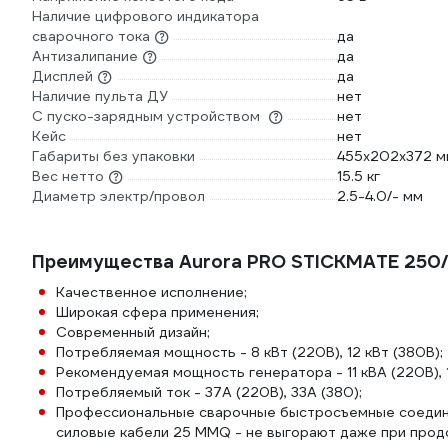
Наличие цифрового индикатора
сварочного тока
да
Антизалипание
да
Дисплей
да
Наличие пульта ДУ
нет
С пуско-зарядным устройством
нет
Кейс
нет
Габариты без упаковки
455х202х372 м
Вес нетто
15.5 кг
Диаметр электр/провол
2.5-4.0/- мм
Преимущества Aurora PRO STICKMATE 250/
Качественное исполнение;
Широкая сфера применения;
Современный дизайн;
Потребляемая мощность - 8 кВт (220В), 12 кВт (380В);
Рекомендуемая мощность генератора - 11 кВА (220В), 1
Потребляемый ток - 37А (220В), 33А (380);
Профессиональные сварочные быстросъемные соедин
силовые кабели 25 MMQ - не выгорают даже при прод