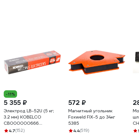
-11%
5 355 ₽
572 ₽
2
Электрод LB-52U (5 кг;
Магнитный угольник
Мо
3.2 мм) KOBELCO
Foxweld FIX-5 до 34кг
шл
СВ000000666
5385
СН
СВО00000666
4.7
(152)
4.4
(519)