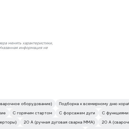
ера менять характеристики,
 Указанная информация не
сварочное оборудование)
Подборка к всемирному дню кор
кие
С горячим стартом
С форсажем дуги
С функциями 
верторы)
20 А (ручная дуговая сварка MMA)
20 А (сваро