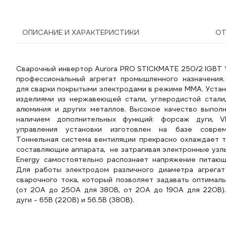
ОПИСАНИЕ И ХАРАКТЕРИСТИКИ
О
Сварочный инвертор Aurora PRO STICKMATE 250/2 IGBT 
профессиональный агрегат промышленного назначения.
для сварки покрытыми электродами в режиме ММА. Устан
изделиями из нержавеющей стали, углеродистой стали,
алюминия и других металлов. Высокое качество выпол
наличием дополнительных функций: форсаж дуги, V
управления установки изготовлен на базе соврем
Тоннельная система вентиляции прекрасно охлаждает 
составляющие аппарата, не затрагивая электронные узлы
Energy самостоятельно распознает напряжение питающ
Для работы электродом различного диаметра агрегат
сварочного тока, который позволяет задавать оптимал
(от 20А до 250А для 380В, от 20А до 190А для 220В)
дуги - 65В (220В) и 56.5В (380В).