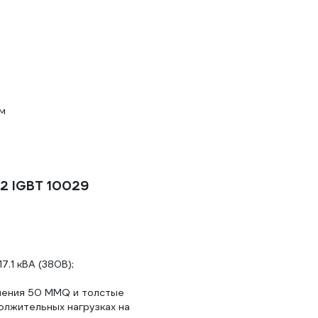
м
2 IGBT 10029
7.1 кВА (380В);
ения 50 MMQ и толстые
олжительных нагрузках на