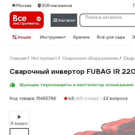
Москва
306 магазинов
Каталог
Акции
Инструмент
Крепеж
Всё для сада
Э
Главная
Инструмент
Сварочное оборудование
Свар
/
/
/
Сварочный инвертор FUBAG IR 22
Функция термозащиты и вентилятор охлаждения 
Код товара:
15493766
4.6
(451 отзыв)
22 вопроса
6 видео