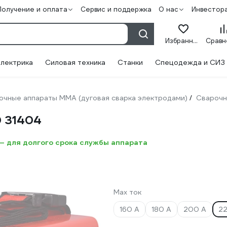
Получение и оплата
Сервис и поддержка
О нас
Инвестор
Избранное
лектрика
Силовая техника
Станки
Спецодежда и СИЗ
очные аппараты ММА (дуговая сварка электродами)
Сварочн
/
0 31404
– для долгого срока службы аппарата
Max ток
160 А
180 А
200 А
2