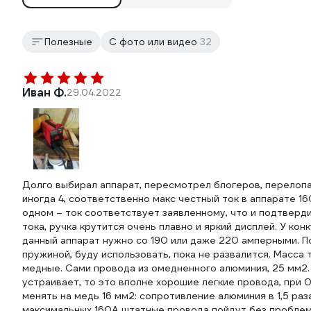
Полезные
С фото или видео
32
Иван Ф.
29.04.2022
Долго выбирал аппарат, пересмотрел блогеров, перелопа
иногда 4, соответственно макс честный ток в аппарате 16
одном – ток соответствует заявленному, что и подтверди
тока, ручка крутится очень плавно и яркий дисплей. У ко
данный аппарат нужно со 190 или даже 220 амперными. По
пружиной, буду использовать, пока не развалится. Масса
медные. Сами провода из омедненного алюминия, 25 мм2. 
устраивает, то это вполне хорошие легкие провода, при 0
менять на медь 16 мм2: сопротивление алюминия в 1,5 раза
максимальных 160А штатные провода пойдут без проблем.