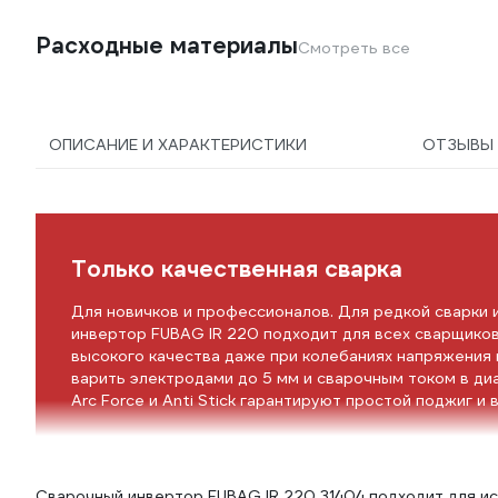
Расходные материалы
Смотреть все
ОПИСАНИЕ И ХАРАКТЕРИСТИКИ
ОТЗЫВ
Только качественная сварка
Для новичков и профессионалов. Для редкой сварки 
инвертор FUBAG IR 220 подходит для всех сварщиков
высокого качества даже при колебаниях напряжения 
варить электродами до 5 мм и сварочным током в диа
Arc Force и Anti Stick гарантируют простой поджиг и
Сварочный инвертор FUBAG IR 220 31404 подходит для исп