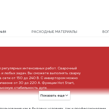
Ы
451
РАСХОДНЫЕ МАТЕРИАЛЫ
ВО
и регулярных интенсивных работ. Сварочный
 и любых задач. Вы сможете выполнять сварку
в сети от 150 до 240 В. С инвертором можно
пазоне от 30 до 220 А. Функции Hot Start,
 высокую стабильность дуги.
Показать еще
ользования как в бытовых условиях, так и профессионалами.