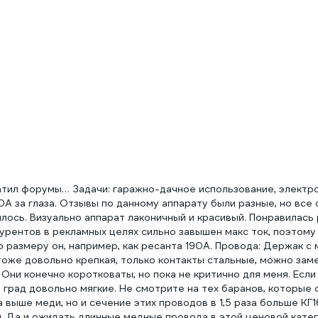
тил форумы… Задачи: гаражно-дачное использование, электро
0А за глаза. Отзывы по данному аппарату были разные, но все 
лось. Визуально аппарат лаконичный и красивый. Понравилась
нкурентов в рекламных целях сильно завышен макс ток, поэтому
 размеру он, например, как ресанта 190А. Провода: Держак с
 тоже довольно крепкая, только контакты стальные, можно зам
Они конечно коротковаты, но пока не критично для меня. Если
 град довольно мягкие. Не смотрите на тех баранов, которые 
 выше меди, но и сечение этих проводов в 1,5 раза больше КГ1
 Да и ожидать длинные медные провода в этой ценовой катег