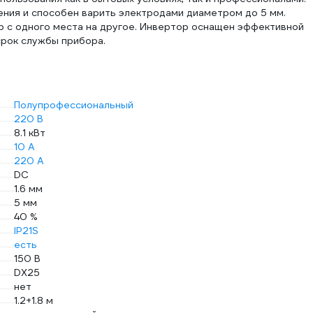
ения и способен варить электродами диаметром до 5 мм.
р с одного места на другое. Инвертор оснащен эффективной
Только долгая служба
срок службы прибора.
Инвертор создан, чтобы служить мастеру дол
внутренние компоненты от повреждений. Фу
предупреждают поломки и неполадки, связанн
надежности инвертора производитель дает на 
Полупрофессиональный
220 В
8.1 кВт
10 А
220 А
Только удобная эксплуатация
DC
1.6 мм
5 мм
40 %
IP21S
есть
150 В
DX25
нет
1.2+1.8 м