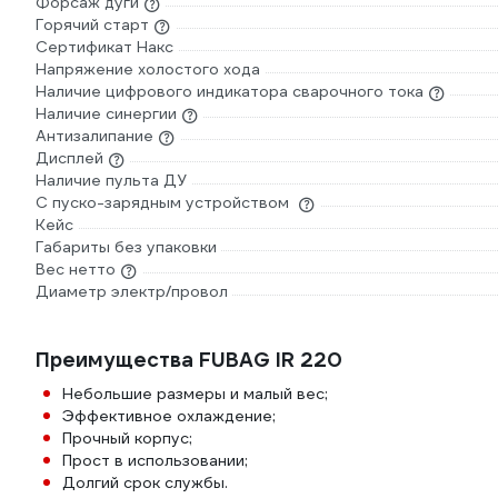
Форсаж дуги
Гарантирует точность настройки и облегчает получение
Горячий старт
качественного результата
Сертификат Накс
Напряжение холостого хода
Наличие цифрового индикатора сварочного тока
Наличие синергии
Антизалипание
Дисплей
Наличие пульта ДУ
С пуско-зарядным устройством
Кейс
Габариты без упаковки
Вес нетто
Диаметр электр/провол
Преимущества FUBAG IR 220
Небольшие размеры и малый вес;
Эффективное охлаждение;
Прочный корпус;
Прост в использовании;
Долгий срок службы.