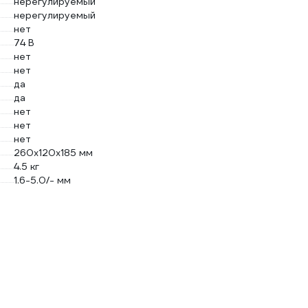
нерегулируемый
нерегулируемый
нет
74 В
нет
нет
да
да
нет
нет
нет
260х120х185 мм
4.5 кг
1.6-5.0/- мм