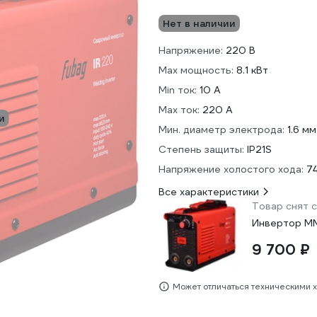
Нет в наличии
Напряжение:
220 В
Max мощность:
8.1 кВт
Min ток:
10 А
Max ток:
220 А
и
Мин. диаметр электрода:
1.6 мм
Степень защиты:
IP21S
Напряжение холостого хода:
74
Все характеристики
Товар снят с
Инвертор MM
напряжение 
9 700 ₽
Может отличаться техническими 