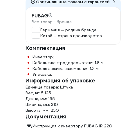
Оригинальные товары c гарантией
FUBAG
Все товары бренда
гие годы. Металлический корпус защищает
нкция термозащиты и мощный вентилятор охлаждения
Германия — родина бренда
ые с перегревом. Для максимальной уверенности в
Китай — страна производства
него гарантию 2 года.
Комплектация
Инвертор;
Кабель электрододержателя 1.8 м;
Кабель зажима заземления 1.2 м;
Упаковка.
Информация об упаковке
Единица товара: Штука
Цифровой дисплей
Вес, кг: 5.125
Длина, мм: 195
Позволяет отслеживать параметры сварки в любой
Ширина, мм: 310
момент
Высота, мм: 250
Документация
Запатентованные разъемы
Инструкция к инвертору FUBAG IR 220