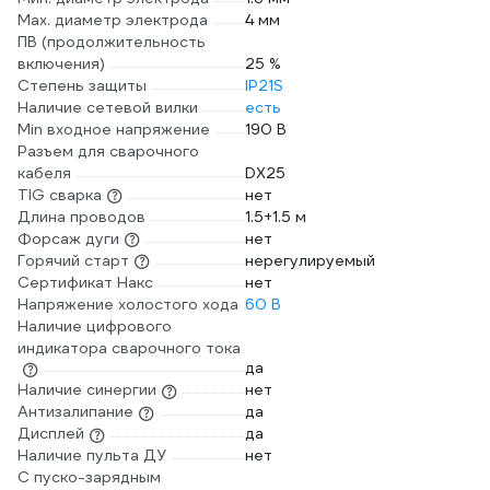
Мах. диаметр электрода
4 мм
ПВ (продолжительность
включения)
25 %
Степень защиты
IP21S
Наличие сетевой вилки
есть
Min входное напряжение
190 В
Разъем для сварочного
кабеля
DX25
TIG сварка
нет
Длина проводов
1.5+1.5 м
Форсаж дуги
нет
Горячий старт
нерегулируемый
Сертификат Накс
нет
Напряжение холостого хода
60 В
Наличие цифрового
индикатора сварочного тока
да
Наличие синергии
нет
Антизалипание
да
Дисплей
да
Наличие пульта ДУ
нет
С пуско-зарядным