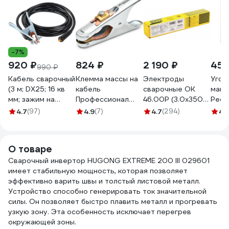
-7%
920 ₽
824 ₽
2 190 ₽
455
990 ₽
Кабель сварочный
Клемма массы на
Электроды
Угол
(3 м; DX25; 16 кв
кабель
сварочные OK
магн
мм; зажим на
Профессионал
46.00P (3.0х350
Реса
массу) Elitech
500А 99012
мм; 4 кг) ESAB
4.7
(97)
4.9
(7)
4.7
(294)
4.
0606.000300
4600303WB0
172520
О товаре
Сварочный инвертор HUGONG EXTREME 200 III 029601
имеет стабильную мощность, которая позволяет
эффективно варить швы и толстый листовой металл.
Устройство способно генерировать ток значительной
силы. Он позволяет быстро плавить металл и прогревать
узкую зону. Эта особенность исключает перегрев
окружающей зоны.