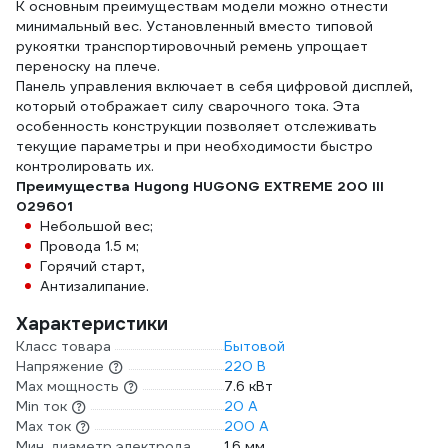
К основным преимуществам модели можно отнести
минимальный вес. Установленный вместо типовой
рукоятки транспортировочный ремень упрощает
переноску на плече.
Панель управления включает в себя цифровой дисплей,
который отображает силу сварочного тока. Эта
особенность конструкции позволяет отслеживать
текущие параметры и при необходимости быстро
контролировать их.
Преимущества Hugong HUGONG EXTREME 200 III
029601
Небольшой вес;
Провода 1.5 м;
Горячий старт,
Антизалипание.
Характеристики
Класс товара
Бытовой
Напряжение
220 В
Max мощность
7.6 кВт
Min ток
20 А
Max ток
200 А
Мин. диаметр электрода
1.6 мм