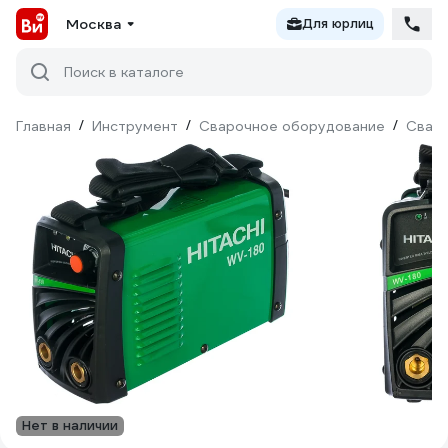
Москва
Для юрлиц
Поиск в каталоге
Главная
/
Инструмент
/
Сварочное оборудование
/
Сваро
Нет в наличии