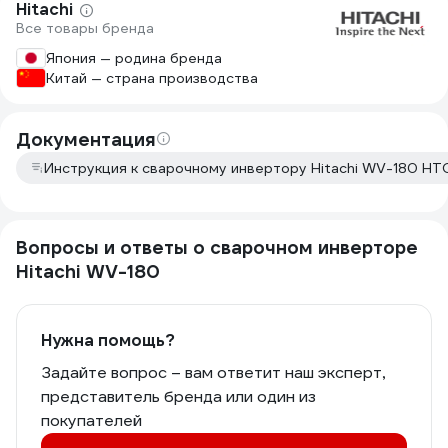
Hitachi
кабеля 2 и 3 
Все товары бренда
байонетные 
электродержа
Япония — родина бренда
продолжитель
Китай — страна производства
максимальном
Инвертор эф
электродами о
Документация
электрода бы
Инструкция к сварочному инвертору Hitachi WV-180 H
нужно шарка
металлу, нет
электрода к 
На малом ток
Вопросы и ответы о сварочном инверторе
Охлаждение п
корпуса. Инв
Hitachi WV-180
Нужна помощь?
Задайте вопрос – вам ответит наш эксперт,
представитель бренда или один из
покупателей