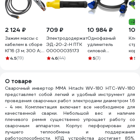
-24
2 124 ₽
709 ₽
10 984 ₽
109
Зажим массы с
Электрододержатель
Однофазный
Клещ
кабелем в сборе
ЭД-20-2-H ПТК
удлинитель
стру
КГ16 (3 м; 300 А;
00000035173
силовой
корп
DX25; сечение 16
ALPENBOX32A 10
руко
4.5
(19)
4.6
(44)
5
(3)
5
(
мм²; медь) Gigant
метров 3х4
усил
G-813
8980002
пруж
СИБР
О товаре
Сварочный инвертор MMA Hitachi WV-180 HTC-WV-180
представляет собой легкий и удобный инструмент для
проведения сварочных работ электродами диаметром 1.6
- 4 мм. Комплектация включает все необходимое для
качественной сварки. Небольшой вес и наличие
плечевого ремня существенно упрощает работу со
сварочным аппаратом. Корпус перфорирован для
лучшего теплообмена и поддержания
работоспособности. КПД устройства достигает 85%.