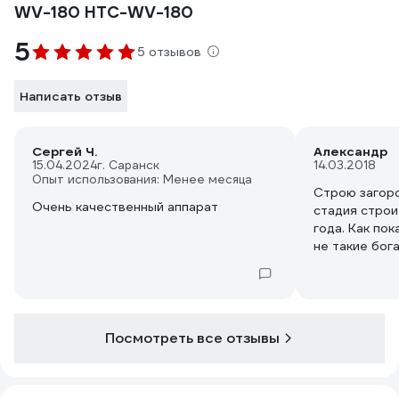
WV-180 HTC-WV-180
5
5 отзывов
Написать отзыв
Сергей Ч.
Александр
15.04.2024
г. Саранск
14.03.2018
Опыт использования: Менее месяца
Строю загоро
Очень качественный аппарат
стадия строи
года. Как пок
не такие бог
дешевые вещ
постоянно в 
грозит замед
Купил сварочник Хит
Считаю данн
Посмотреть все отзывы
профессиона
корпус, малый
приборная па