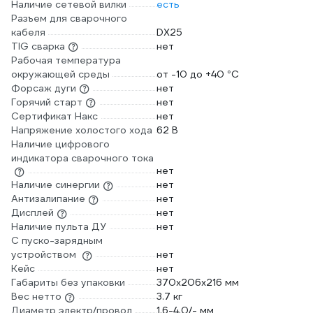
Наличие сетевой вилки
есть
Разъем для сварочного
кабеля
DX25
TIG сварка
нет
Рабочая температура
окружающей среды
от -10 до +40 °С
Форсаж дуги
нет
Горячий старт
нет
Сертификат Накс
нет
Напряжение холостого хода
62 В
Наличие цифрового
индикатора сварочного тока
нет
Наличие синергии
нет
Антизалипание
нет
Дисплей
нет
Наличие пульта ДУ
нет
С пуско-зарядным
устройством
нет
Кейс
нет
Габариты без упаковки
370х206х216 мм
Вес нетто
3.7 кг
Диаметр электр/провол
1.6-4.0/- мм