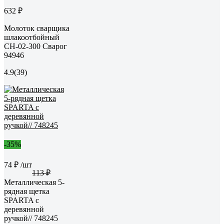
632 ₽
Молоток сварщика
шлакоотбойный
CH-02-300 Сварог
94946
4.9
(39)
-35%
74 ₽
/шт
113 ₽
Металлическая 5-
рядная щетка
SPARTA с
деревянной
ручкой// 748245