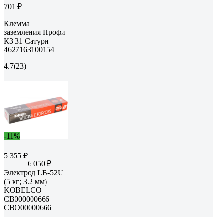
701 ₽
Клемма
заземления Профи
КЗ 31 Сатурн
4627163100154
4.7
(23)
-11%
5 355 ₽
6 050 ₽
Электрод LB-52U
(5 кг; 3.2 мм)
KOBELCO
СВ000000666
СВО00000666