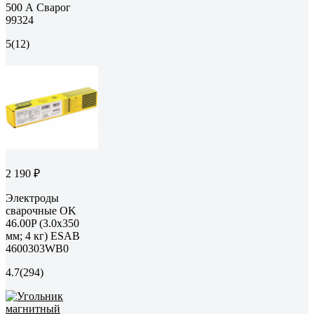
500 А Сварог
99324
5
(12)
2 190 ₽
Электроды
сварочные OK
46.00P (3.0х350
мм; 4 кг) ESAB
4600303WB0
4.7
(294)