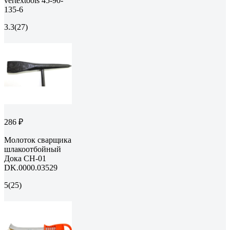
vertextools 45-90-
135-6
3.3
(27)
286 ₽
Молоток сварщика
шлакоотбойный
Дока СН-01
DK.0000.03529
5
(25)