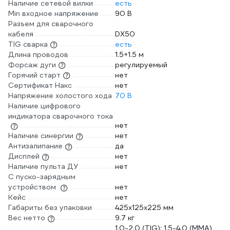
Наличие сетевой вилки
есть
Min входное напряжение
90 В
Разъем для сварочного
кабеля
DX50
TIG сварка
есть
Длина проводов
1.5+1.5 м
Форсаж дуги
регулируемый
Горячий старт
нет
Сертификат Накс
нет
Напряжение холостого хода
70 В
Наличие цифрового
индикатора сварочного тока
нет
Наличие синергии
нет
Антизалипание
да
Дисплей
нет
Наличие пульта ДУ
нет
С пуско-зарядным
устройством
нет
Кейс
нет
Габариты без упаковки
425х125х225 мм
Вес нетто
9.7 кг
1.0-2.0 (TIG); 1.5-4.0 (ММА)