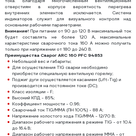
тока. Благодаря многочисленным вентиляционным
отверстиям в корпусе вероятность перегрева
внутренних элементов исключается. Система
индикаторов служит для визуального контроля над
основными рабочими параметрами.
Внимание!
При питании от 90 до 120 В максимальный ток
будет составлять не более 120 А, максимальные
характеристики сварочного тока 160 А можно получить
только при напряжении от 180 до 240 В.
Преимущества Сварог ARC 160 PFC 94853
Небольшой вес и габариты;
Для осуществления TIG сварки необходимо
приобрести специальную вентильную горелку;
Поджиг дуги осуществляется касанием (Lift-Tig) и
производится на постоянном токе (DC);
Класс изоляции - F;
Высокий КПД - 85%;
Коэффициент мощности - 0.96;
Сварочный ток TIG/ММА (ПН 100%) - 88 А;
Напряжение холостого хода TIG/ММА - 12/70 В;
Диапазон рабочего напряжения в режиме TIG - от 10.4
до 16.4 В;
Диапазон рабочего напряжения в режиме ММА - от