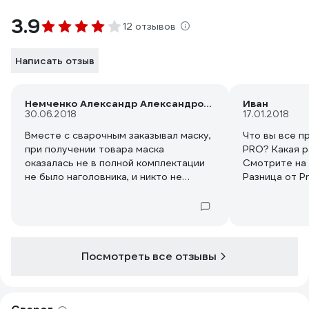
3.9
12 отзывов
Написать отзыв
Немченко Александр Александрович
Иван
30.06.2018
17.01.2018
Вместе с сварочным заказывал маску,
Что вы все п
при получении товара маска
PRO? Какая р
оказалась не в полной комплектации
Смотрите на
не было наголовника, и никто не
Разница от Pr
предупредил что не комплект. Ребята
характеристи
не портите хорошее впечатление
от 90В. Если
такими явными минусами. От маски
купите Z221S
пришлось отказаться.
радуйтесь. А
заказывают аппа
Посмотреть все отзывы
что им привез