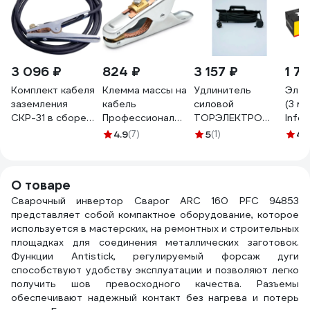
3 096 ₽
824 ₽
3 157 ₽
1 71
Комплект кабеля
Клемма массы на
Удлинитель
Элек
заземления
кабель
силовой
(3 мм
СКР-31 в сборе
Профессионал
ТОРЭЛЕКТРО
Info
медь, до 300 А 5
500А 99012
ГОСТ КГ 6500 Вт,
305
4.9
(7)
5
(1)
4.
м БАРСВЕЛД
на рамке, 10м,
СВ000010627-2
IP44, с
заземлением 633
О товаре
Сварочный инвертор Сварог ARC 160 PFC 94853
представляет собой компактное оборудование, которое
используется в мастерских, на ремонтных и строительных
площадках для соединения металлических заготовок.
Функции Antistick, регулируемый форсаж дуги
способствуют удобству эксплуатации и позволяют легко
получить шов превосходного качества. Разъемы
обеспечивают надежный контакт без нагрева и потерь