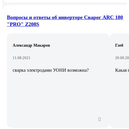
Вопросы и ответы об инверторе Сварог ARC 180
"PRO" Z208S
Александр Макаров
Глеб
11.08.2021
20.08.2
сварка электродами УОНИ возможна?
Какая 