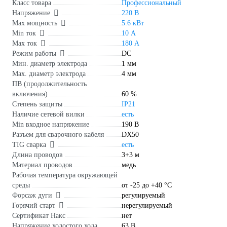
Класс товара
Профессиональный
Напряжение
220 В
Max мощность
5.6 кВт
Min ток
10 А
Max ток
180 А
Режим работы
DC
Мин. диаметр электрода
1 мм
Мах. диаметр электрода
4 мм
ПВ (продолжительность
включения)
60 %
Степень защиты
IP21
Наличие сетевой вилки
есть
Min входное напряжение
190 В
Разъем для сварочного кабеля
DX50
TIG сварка
есть
Длина проводов
3+3 м
Материал проводов
медь
Рабочая температура окружающей
среды
от -25 до +40 °С
Форсаж дуги
регулируемый
Горячий старт
нерегулируемый
Сертификат Накс
нет
Напряжение холостого хода
63 В