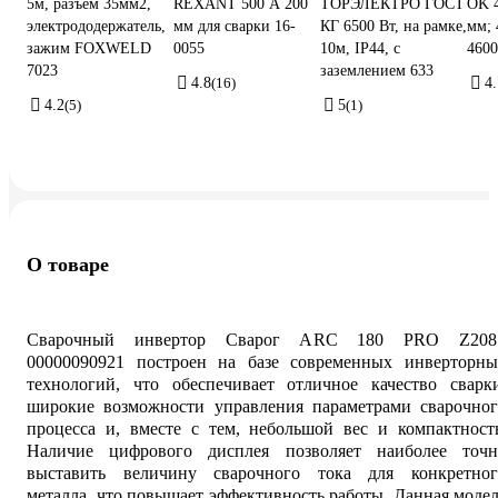
5м, разъем 35мм2,
REXANT 500 А 200
ТОРЭЛЕКТРО ГОСТ
OK 4
электрододержатель,
мм для сварки 16-
КГ 6500 Вт, на рамке,
мм; 
зажим FOXWELD
0055
10м, IP44, с
460
7023
заземлением 633
4.8
(16)
4.
4.2
(5)
5
(1)
О товаре
Сварочный инвертор Сварог ARC 180 PRO Z208
00000090921 построен на базе современных инверторны
технологий, что обеспечивает отличное качество сварки
широкие возможности управления параметрами сварочног
процесса и, вместе с тем, небольшой вес и компактност
Наличие цифрового дисплея позволяет наиболее точн
выставить величину сварочного тока для конкретног
металла, что повышает эффективность работы. Данная моде