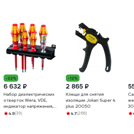
-22%
-12%
6 632 ₽
2 865 ₽
5
Набор диэлектрических
Клещи для снятия
Са
отверток Wera, VDE,
изоляции Jokari Super 4
же
индикатор напряжения,
plus 20050
30
подставка, 7 предметов,
4.9
(39)
4.7
(266)
WE-006147