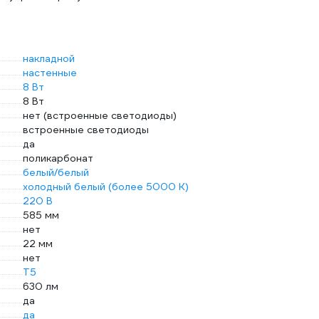
накладной
настенные
8 Вт
8 Вт
нет (встроенные светодиоды)
встроенные светодиоды
да
поликарбонат
белый/белый
холодный белый (более 5000 К)
220 В
585 мм
нет
22 мм
нет
T5
630 лм
да
да