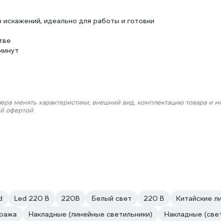
 искажений, идеально для работы и готовки
тве
минут
лера менять характеристики, внешний вид, комплектацию товара и м
ой офертой
d
Led 220 В
220В
Белый свет
220 В
Китайские л
аража
Накладные (линейные светильники)
Накладные (све