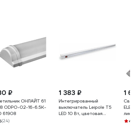
30 ₽
1 383 ₽
1 66
етильник ОНЛАЙТ 61
Интегрированный
Светил
8 ODPO-02-16-6.5K-
выключатель Leipole T5
ELECTR
D 61908
LED 10 Вт, цветовая
линейны
температура 6300
датчик
5
(24)
4.8
(4
T5LED-10W 9017.005
диммер
SQ032