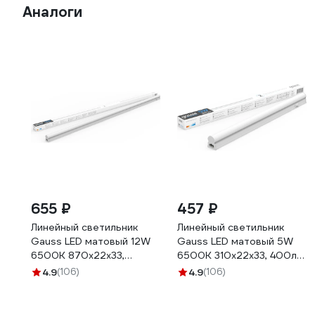
Аналоги
655 ₽
457 ₽
Линейный светильник
Линейный светильник
Gauss LED матовый 12W
Gauss LED матовый 5W
6500K 870x22x33,
6500K 310x22x33, 400лм
1000лм TL006
TL002
4.9
(106)
4.9
(106)