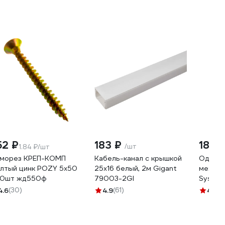
52 ₽
183 ₽
185 
/шт
1.84 ₽/шт
морез КРЕП-КОМП
Кабель-канал с крышкой
Однок
лтый цинк POZY 5х50
25х16 белый, 2м Gigant
механи
0шт жд550ф
79003-2GI
System
DESIGN
4.6
(30)
4.9
(61)
4.9
(1
ATN000