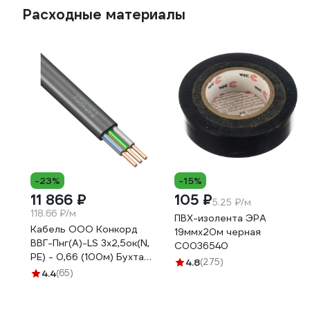
Расходные материалы
-23%
-15%
11 866 ₽
105 ₽
5.25 ₽/м
118.66 ₽/м
ПВХ-изолента ЭРА
Кабель ООО Конкорд
19ммх20м черная
ВВГ-Пнг(А)-LS 3x2,5ок(N,
C0036540
PE) - 0,66 (100м) Бухта
4.8
(275)
100м 4663
4.4
(65)