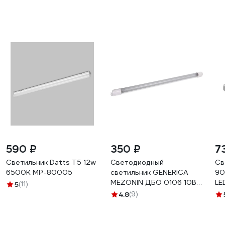
590 ₽
350 ₽
7
Светильник Datts Т5 12w
Светодиодный
Св
6500K MP-80005
светильник GENERICA
90
MEZONIN ДБО 0106 10Вт
LE
5
(11)
IP20 6500К призма MN-
4.8
(9)
DBO0-0106-010-65-K01-
G