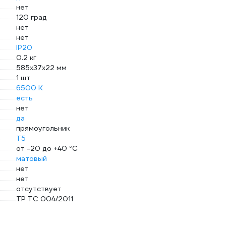
нет
120 град
нет
нет
IP20
0.2 кг
585x37x22 мм
1 шт
6500 К
есть
нет
да
прямоугольник
Т5
от -20 до +40 °С
матовый
нет
нет
отсутствует
ТР ТС 004/2011