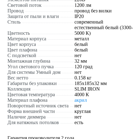
Световой поток
1200 лм
Провод
провод без вилки
Защита от пыли и влаги
IP20
Стиль
современный
естественный белый (3300-
Цветность
5000 К)
Материал корпуса
металл
Цвет корпуса
белый
Цвет плафона
белый
С подсветкой
нет
Монтажная глубина
32 мм
Угол светового пучка
120 град
Для системы Умный дом
нет
Вес нетто
0.158 кг
Габариты без упаковки
185x185x32 мм
Коллекция
SLIM IRON
Цветовая температура
4000 К
Материал плафона
акрил
Поворотный источник света
нет
Форма внешней части
круглая
Наличие диммера
нет
Для натяжных потолков
есть
Гарантия производителя 2 года