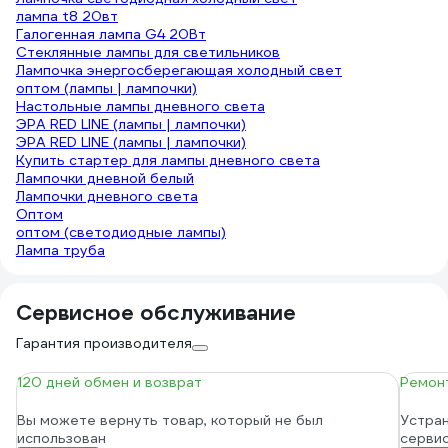
лампа t8 20вт
Галогенная лампа G4 20Вт
Стеклянные лампы для светильников
Лампочка энергосберегающая холодный свет
оптом (лампы | лампочки)
Настольные лампы дневного света
ЭРА RED LINE (лампы | лампочки)
ЭРА RED LINE (лампы | лампочки)
Купить стартер для лампы дневного света
Лампочки дневной белый
Лампочки дневного света
Оптом
оптом (светодиодные лампы)
Лампа труба
Сервисное обслуживание
Гарантия производителя
120 дней обмен и возврат
Ремонт
Вы можете вернуть товар, который не был
Устран
использован
серви