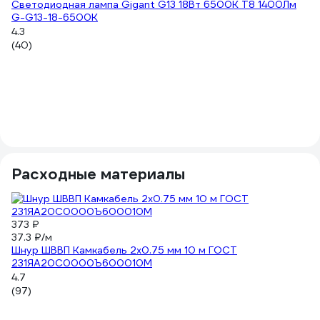
Светодиодная лампа Gigant G13 18Вт 6500К T8 1400Лм
G-G13-18-6500K
4.3
-3
(40)
10
15
Св
6
4.
(4
Расходные материалы
373 ₽
10
37.3 ₽/м
5.
Шнур ШВВП Камкабель 2x0.75 мм 10 м ГОСТ
Пр
231ЯA20C0000Ъ600010М
ч
4.7
5
(97)
(5