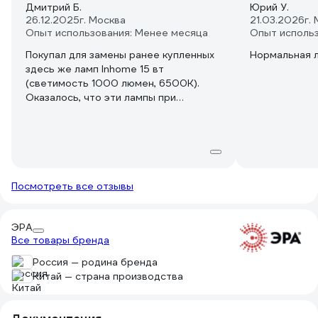
Дмитрий Б.
Юрий У.
26.12.2025
г. Москва
21.03.2026
г.
Опыт использования: Менее месяца
Опыт исполь
Покупал для замены ранее купленных
Нормальная 
здесь же ламп Inhome 15 вт
(светимость 1000 люмен, 6500К).
Оказалось, что эти лампы при
заявленных 10 вт/600 лм/6500К,
имеют визуально такую же
светимость, а потребляют 13 ватт при
230 В. Также, подтверждается
работоспособность при пониженном
напряжении (ярко светят при 165 в, но
Посмотреть все отзывы
немного проявляется мерцание). На
фото - слева Эра 10 вт 6500к, справа
- inhome 15вт 6500к
ЭРА
Все товары бренда
Россия — родина бренда
Китай — страна производства