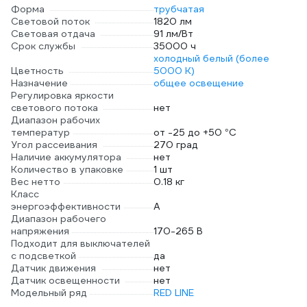
Форма
трубчатая
Световой поток
1820 лм
Световая отдача
91 лм/Вт
Срок службы
35000 ч
холодный белый (более
Цветность
5000 К)
Назначение
общее освещение
Регулировка яркости
светового потока
нет
Диапазон рабочих
температур
от -25 до +50 °С
Угол рассеивания
270 град
Наличие аккумулятора
нет
Количество в упаковке
1 шт
Вес нетто
0.18 кг
Класс
энергоэффективности
A
Диапазон рабочего
напряжения
170-265 В
Подходит для выключателей
с подсветкой
да
Датчик движения
нет
Датчик освещенности
нет
Модельный ряд
RED LINE