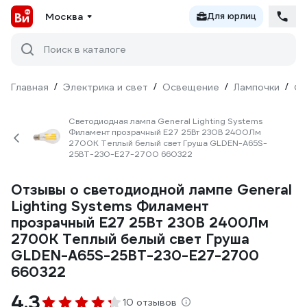
Москва
Для юрлиц
Поиск в каталоге
Главная
/
Электрика и свет
/
Освещение
/
Лампочки
/
Фи
Светодиодная лампа General Lighting Systems
Филамент прозрачный E27 25Вт 230В 2400Лм
2700К Теплый белый свет Груша GLDEN-A65S-
25ВТ-230-E27-2700 660322
Отзывы о светодиодной лампе General
Lighting Systems Филамент
прозрачный E27 25Вт 230В 2400Лм
2700К Теплый белый свет Груша
GLDEN-A65S-25ВТ-230-E27-2700
660322
4.3
10 отзывов