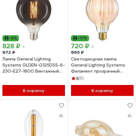
упаковка 4 штуки 662252
-5%
-17%
828 ₽
720 ₽
872 ₽
865 ₽
Лампа General Lighting
Светодиодная лампа
Systems GLDEN-G125DSS-6-
General Lighting Systems
230-E27-1800 Винтажный
Филамент прозрачный
1/5/20 General 661523
золотой E27 8Вт 400Лм
5
(6)
4500К Нейтральный белый
Шар GLDEN-G95S-GR-8-
В корзину
В корзину
230-E27-4500 661401