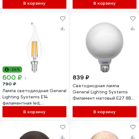
Шар GLDEN-G95SS-8-230-
Свеча GLDEN-CS-12-230-
В корзину
В корзину
E27-4500 661406
E27-6500 661003
-24%
600 ₽
839 ₽
790 ₽
Светодиодная лампа
Лампа светодиодная General
General Lighting Systems
Lighting Systems Е14
Филамент матовый E27 8Вт
филаментная led,
230В 810Лм 2700К Теплый
энергоэффективная
белый свет Шар GLDEN-
В корзину
В корзину
лампочка, свеча на ветру,
G125S-M-8-230-E27-2700
световой поток 880 Лм ,
684700
мощность 15 Вт,
нейтральный белый 4500К,