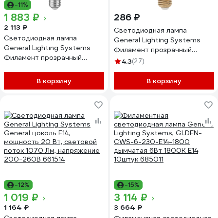
-11%
1 883 ₽
286 ₽
2 113 ₽
Светодиодная лампа
Светодиодная лампа
General Lighting Systems
General Lighting Systems
Филамент прозрачный
Филамент прозрачный
золотой E27 8Вт 750Лм
4.3
(27)
высокомощный E27 35Вт
2700К Теплый белый свет
3600Лм 2700К Теплый
Труба GLDEN-ST64S-8-230-
В корзину
В корзину
белый GLDEN-ED75-35-230-
E27-2700 655301
E27-2700 661627
-12%
-15%
1 019 ₽
3 114 ₽
1 164 ₽
3 664 ₽