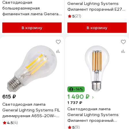
Светодиодная
General Lighting Systems
большеразмерная
Филамент прозрачный E27
филаментная лампа General
10Вт 230В 870Лм 2700К
5
(21)
Lighting Systems General
Теплый белый свет Труба
цоколь Е27, мощность 8 Вт,
GLDEN-ST64S-10-230-E27-
В корзину
В корзину
световой поток 540 661682
2700 655304
-14%
1 490 ₽
615 ₽
1 737 ₽
Светодиодная лампа
Светодиодная лампа
General Lighting Systems FIL
General Lighting Systems
диммируемая A65S-20W-
Филамент прозрачный
E27 688100
4.5
(4)
высокомощный E27 30Вт
5
(9)