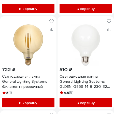
2600Лм 2700К Теплый
белый свет GLDEN-A75-30-
В корзину
В корзину
230-E27-2700 661621
722 ₽
510 ₽
Светодиодная лампа
Светодиодная лампа
General Lighting Systems
General Lighting Systems
Филамент прозрачный
GLDEN-G95S-M-8-230-E27-
золотой E27 8Вт 810Лм
2700 655311
5
(1)
4.8
(8)
2700К Теплый белый свет
Шар GLDEN-G125S-8-230-
В корзину
В корзину
E27-2700 655309