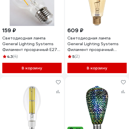
159 ₽
609 ₽
Светодиодная лампа
Светодиодная лампа
General Lighting Systems
General Lighting Systems
Филамент прозрачный E27
Филамент прозрачный
10Вт 230В 870Лм 2700К
золотой E27 7Вт 540Лм
4.3
(4)
5
(2)
Теплый белый свет Груша
2700К Теплый белый свет
GLDEN-A60S-10-230-E27-
Труба GLDEN-ST64SS-7-
В корзину
В корзину
2700 631700
230-E27-2700 655306