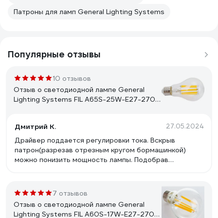
Патроны для ламп General Lighting Systems
Популярные отзывы
10 отзывов
Отзыв о светодиодной лампе General
Lighting Systems FIL A65S-25W-E27-2700
660322
Дмитрий К.
27.05.2024
Драйвер поддается регулировки тока. Вскрыв
патрон(разрезав отрезным кругом бормашинкой)
можно понизить мощность лампы. Подобрав
токозадающий резистор, у меня получилось
мощность лампы в районе ~14,6вт. Лампа стала
греться существенно меньше.
7 отзывов
Отзыв о светодиодной лампе General
Lighting Systems FIL A60S-17W-E27-2700