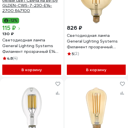
-12%
115 ₽
826 ₽
130 ₽
Светодиодная лампа
Светодиодная лампа
General Lighting Systems
General Lighting Systems
Филамент прозрачный
Филамент прозрачный E14
золотой E27 10Вт 1025Лм
5
(2)
7Вт 490Лм 2700К Теплый
4.8
(4)
2700К Теплый белый свет
белый свет Свеча на ветру
Шар GLDEN-G125S-10-230-
GLDEN-CWS-7-230-E14-
В корзину
E27-270 655310
В корзину
2700 647100