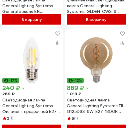
Светодиодная лампа
Филаментная светодиодная
General Lighting Systems
лампа General Lighting
General цоколь Е14,
Systems, GLDEN-CWS-6-
мощность 20 Вт, световой
230-E14-1800 дымчатая 6Вт
В корзину
В корзину
поток 1070 Лм, напряжение
1800К Е14 10штук 685011
200-260В 661514
-17%
-12%
240 ₽
889 ₽
289 ₽
1 013 ₽
Светодиодная лампа
Светодиодная лампа
General Lighting Systems
General Lighting Systems FIL
Филамент прозрачный E27
G125DSS-6W-E27-1800K
20Вт 230В 1300Лм 2700К
684600
3
(1)
5
(1)
Теплый белый свет Свеча