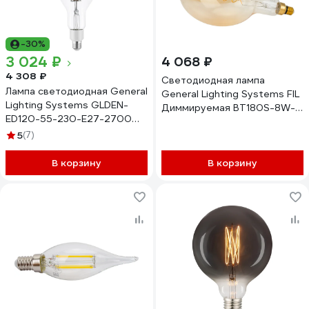
-30%
3 024 ₽
4 068 ₽
4 308 ₽
Светодиодная лампа
Лампа светодиодная General
General Lighting Systems FIL
Lighting Systems GLDEN-
Диммируемая BT180S-8W-
ED120-55-230-E27-2700
E27-2700K 687100
661639
5
(7)
В корзину
В корзину