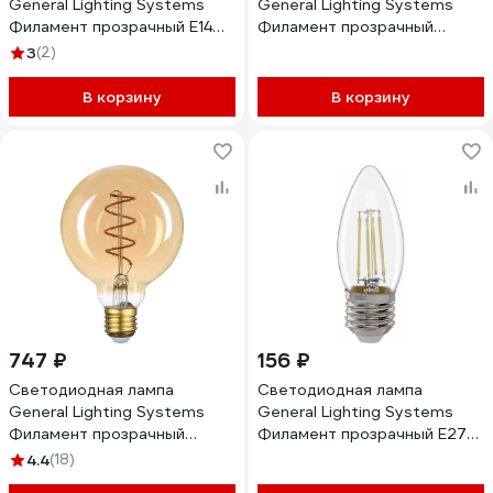
General Lighting Systems
General Lighting Systems
Филамент прозрачный E14
Филамент прозрачный
15Вт 230В 1100Лм 2700К
высокомощный E27 40Вт
3
(2)
Теплый белый свет Свеча
3200Лм 2700К Теплый
GLDEN-CS-15-230-E14-6500
белый свет GLDEN-A95-40-
В корзину
В корзину
661418
230-E27-2700 661624
747 ₽
156 ₽
Светодиодная лампа
Светодиодная лампа
General Lighting Systems
General Lighting Systems
Филамент прозрачный
Филамент прозрачный E27
золотой E27 8Вт 550Лм
12Вт 230В 950Лм 4500К
4.4
(18)
4500К Нейтральный белый
Нейтральный белый свет