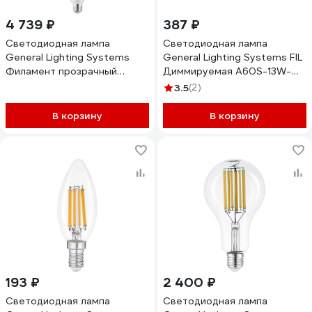
4 739 ₽
387 ₽
Светодиодная лампа
Светодиодная лампа
General Lighting Systems
General Lighting Systems FIL
Филамент прозрачный
Диммируемая A60S-13W-
высокомощный Е27 75Вт
E27 686600
3.5
(2)
11200Лм Нейтральный белый
GLDEN-ED120-75-230-E27-
В корзину
В корзину
4500 661640
193 ₽
2 400 ₽
Светодиодная лампа
Светодиодная лампа