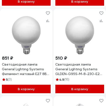
GLDEN-CS-20-230-E27-
В корзину
В корзину
2700 661509
851 ₽
510 ₽
Светодиодная лампа
Светодиодная лампа
General Lighting Systems
General Lighting Systems
Филамент матовый E27 8Вт
GLDEN-G95S-M-8-230-E27-
230В 840Лм 4500К
4500 655312
5
(3)
4.9
(16)
Нейтральный белый свет
Шар GLDEN-G125S-M-8-
В корзину
В корзину
230-E27-4500 684800