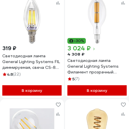
-30%
3 024 ₽
319 ₽
4 308 ₽
Светодиодная лампа
Светодиодная лампа
General Lighting Systems FIL
General Lighting Systems
диммируемая, свеча CS-8W-
Филамент прозрачный
E14 686800
4.8
(22)
высокомощный Е27 75Вт
5
(7)
11300Лм 6500К Холодный
белый GLDEN-ED120-75-
В корзину
В корзину
230-E27-6500 661641