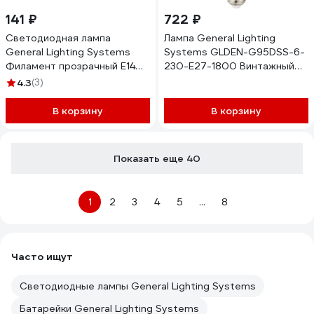
141 ₽
722 ₽
Светодиодная лампа
Лампа General Lighting
General Lighting Systems
Systems GLDEN-G95DSS-6-
Филамент прозрачный E14
230-E27-1800 Винтажный
10Вт 790Лм 4500К
1/5/20 General 661521
4.3
(3)
Нейтральный белый Свеча
на ветру GLDEN-CWS-10-
В корзину
В корзину
230-E14-4500 649919
Показать еще 40
1
2
3
4
5
...
8
Часто ищут
Светодиодные лампы General Lighting Systems
Батарейки General Lighting Systems