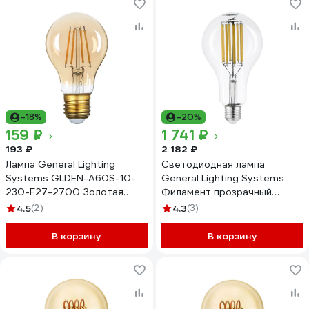
-18%
-20%
159 ₽
1 741 ₽
193 ₽
2 182 ₽
Лампа General Lighting
Светодиодная лампа
Systems GLDEN-A60S-10-
General Lighting Systems
230-E27-2700 Золотая
Филамент прозрачный
661413
высокомощный E27 40Вт
4.5
(2)
4.3
(3)
3300Лм 4500К
Нейтральный белый GLDEN-
В корзину
В корзину
A95-40-230-E27-4500
661625