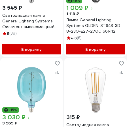
-9%
1 009 ₽
3 545 ₽
1 113 ₽
Светодиодная лампа
Лампа General Lighting
General Lighting Systems
Systems GLDEN-ST64S-3D-
Филамент высокомощный
8-230-E27-2700 661412
E27 55Вт 5600Лм 2700К
5
(39)
Теплый белый свет Груша
4.3
(6)
GLDEN-ED90-55-230-E27-
2700 661633
В корзину
В корзину
-15%
3 030 ₽
315 ₽
3 565 ₽
Светодиодная лампа