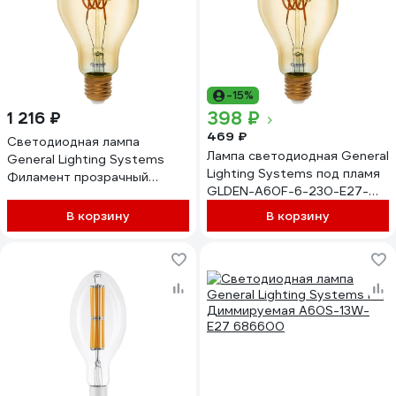
-15%
398 ₽
1 216 ₽
469 ₽
Светодиодная лампа
Лампа светодиодная General
General Lighting Systems
Lighting Systems под пламя
Филамент прозрачный
GLDEN-A60F-6-230-E27-
золотой E27 6Вт 350Лм
2700 пластиковая 685012
1800К Теплый белый свет
В корзину
В корзину
Груша GLDEN-A75SS-6-230-
E27-1800 661014