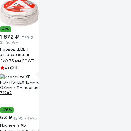
-3%
1 672 ₽
1 729 ₽
33.44 ₽/м
Провод ШВВП
АЛЬФАКАБЕЛЬ
2х0,75 мм ГОСТ
50 м 05011
4.8
(89)
-26%
63 ₽
85 ₽
5.73 ₽/м
Изолента ХБ