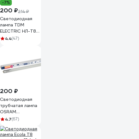
-7%
200 ₽
214 ₽
Светодиодная
лампа TDM
ELECTRIC НЛ-Т8-
26 Вт-230
4.4
(47)
В-4000 К–G13,
1500 мм, матовая,
стекло, с
неповоротным
цоколем
Народная
SQ0340-1517
200 ₽
Светодиодная
трубчатая лампа
OSRAM
SubstiTUBE Basic
4.7
(67)
G13 9W замена 18
Вт нейтральный
белый свет