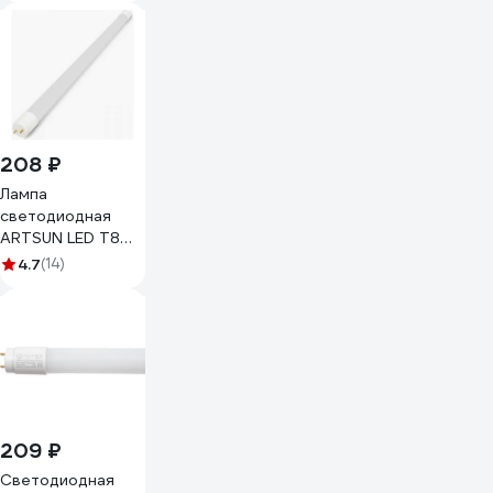
цоколями 605x28
упак.инд.цв./8/24
CT8V12ELB
208 ₽
Лампа
светодиодная
ARTSUN LED T8
18W G13 4000К
4.7
(14)
209 ₽
Светодиодная