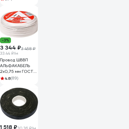
крепление на
боковые защелки
G13 SQ0351-0010
-3%
3 344 ₽
3 458 ₽
33.44 ₽/м
Провод ШВВП
АЛЬФАКАБЕЛЬ
2х0,75 мм ГОСТ
100 м 05142
4.8
(89)
1 518 ₽
30.36 ₽/м