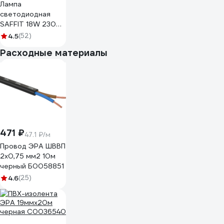
Лампа
светодиодная
SAFFIT 18W 230V
G13 4000K,
4.5
(52)
SBT1218 55102
Расходные материалы
471 ₽
47.1 ₽/м
Провод ЭРА ШВВП
2x0,75 мм2 10м
черный Б0058851
4.6
(25)