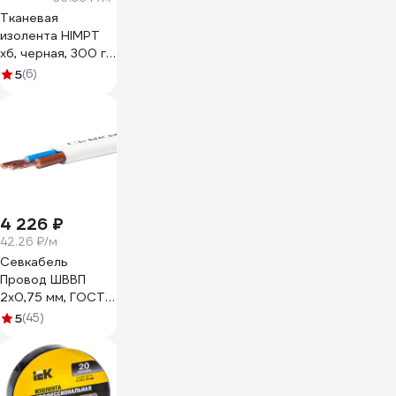
Тканевая
изолента HIMPT
хб, черная, 300 г,
двухсторонняя,
5
(6)
20 мм, 0.4 мм 00-
00008227
4 226 ₽
42.26 ₽/м
Севкабель
Провод ШВВП
2х0,75 мм, ГОСТ,
100 м 05480
5
(45)