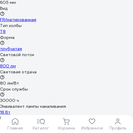
605 мм
Вид
FR/матированная
Тип колбы
T8
Форма
трубчатая
Световой поток
800 лм
Световая отдача
80 лм/Вт
Срок службы
30000 ч
Эквивалент лампы накаливания
18 Вт
Цветность
Главная
Каталог
Корзина
Избранное
Профиль
естественный белый (3300-5000 К)