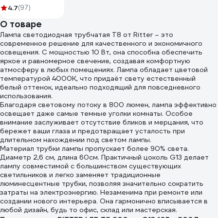
231ЯA20C0000Ъ600050М
4.7
(97)
О товаре
Лампа светодиодная трубчатая T8 от Ritter – это
современное решение для качественного и экономичного
освещения. С мощностью 10 Вт, она способна обеспечить
яркое и равномерное свечение, создавая комфортную
атмосферу в любых помещениях. Лампа обладает цветовой
температурой 4000K, что придаёт свету естественный
белый оттенок, идеально подходящий для повседневного
использования.
Благодаря световому потоку в 800 люмен, лампа эффективно
освещает даже самые темные уголки комнаты. Особое
внимание заслуживает отсутствие бликов и мерцания, что
бережет ваши глаза и предотвращает усталость при
длительном нахождении под светом лампы.
Материал трубки лампы пропускает более 90% света.
Диаметр 2,6 см, длина 60см. Практичный цоколь G13 делает
лампу совместимой с большинством существующих
светильников и легко заменяет традиционные
люминесцентные трубки, позволяя значительно сократить
затраты на электроэнергию. Незаменима при ремонте или
создании нового интерьера. Она гармонично вписывается в
любой дизайн, будь то офис, склад или мастерская.