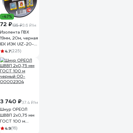
-47%
72 ₽
135 ₽
3.6 ₽/м
Изолента ПВХ
19мм, 20м, черная
IEK ИЭК UIZ-20-
10-K02
4.7
(225)
3 740 ₽
37.4 ₽/м
Шнур ОРЕОЛ
ШВВП 2х0,75 мм
ГОСТ 100 м
черный 00-
4.9
(16)