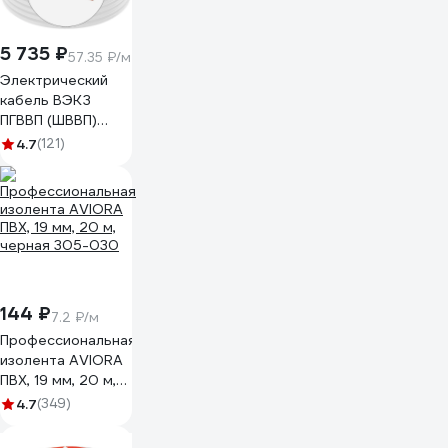
5 735 ₽
57.35 ₽/м
Электрический
кабель ВЭКЗ
ПГВВП (ШВВП)
2x1,5 мм2 ГОСТ
4.7
(121)
(100 м) 43805
VEKZ00037
144 ₽
7.2 ₽/м
Профессиональная
изолента AVIORA
ПВХ, 19 мм, 20 м,
черная 305-030
4.7
(349)