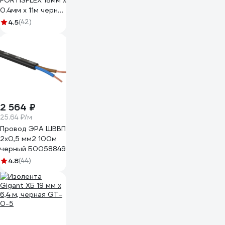
FORTISFLEX 18мм х
0.4мм х 11м черная
71242
4.5
(42)
2 564 ₽
25.64 ₽/м
Провод ЭРА ШВВП
2x0,5 мм2 100м
черный Б0058849
4.8
(44)