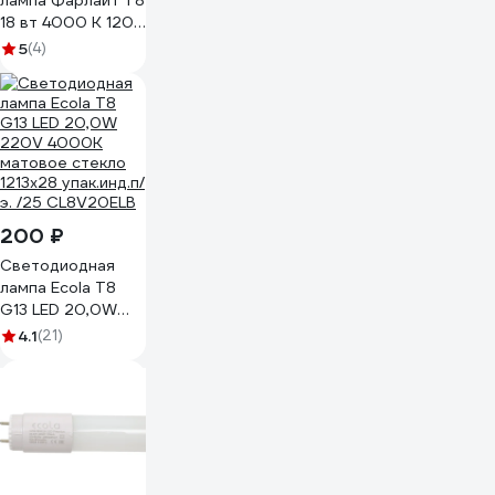
лампа Фарлайт T8
18 вт 4000 K 1200
мм g13 прозрачная
5
(4)
FAR000225
200 ₽
Светодиодная
лампа Ecola T8
G13 LED 20,0W
220V 4000K
4.1
(21)
матовое стекло
1213x28 упак.инд.п/
э. /25 CL8V20ELB