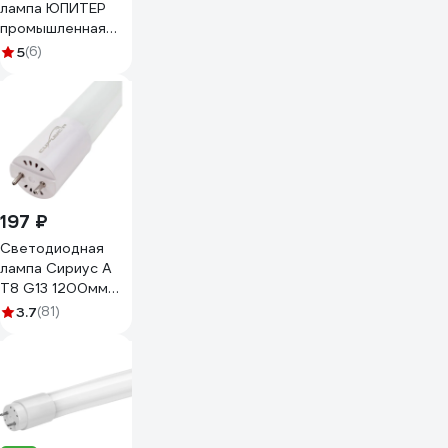
лампа ЮПИТЕР
промышленная
G13 Т8 20 Вт
5
(6)
4000К JP5108-41
197 ₽
Светодиодная
лампа Сириус А
Т8 G13 1200мм
30W 4000К
3.7
(81)
2850Лм ОПАЛ T8-
1200-30W-OP-4K