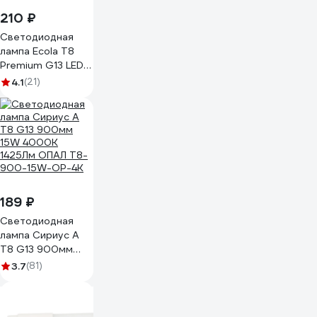
210 ₽
Светодиодная
лампа Ecola T8
Premium G13 LED
22,0W 220V
4.1
(21)
4000K с повор.
цоколями 1213x26
упак.инд.п/э. /25
CR8V22ELB
189 ₽
Светодиодная
лампа Сириус А
Т8 G13 900мм
15W 4000К
3.7
(81)
1425Лм ОПАЛ T8-
900-15W-OP-4K