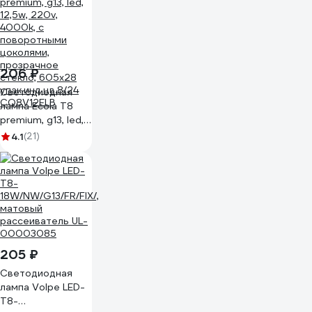
4058075377486
206 ₽
Светодиодная
лампа Ecola T8
premium, g13, led,
12,5w, 220v,
4.1
(21)
4000k, с
поворотными
цоколями,
прозрачное
стекло, 605x28
упак.инд.цв.8/24
CQ8V12ELB
205 ₽
Светодиодная
лампа Volpe LED-
T8-