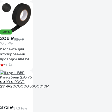
00002304
-36%
206 ₽
320 ₽
10.3 ₽/м
Изолента для
жгутирования
проводки AIRLINE
19 мм, 20 м,
5
(14)
термостойкая, на
основе
полиэстера
ADPT003
373 ₽
37.3 ₽/м