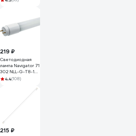
4.5
белый свет, G13,
600 мм 25ST8-
10G13
219 ₽
Светодиодная
лампа Navigator 71
302 NLL-G-T8-18-
230-4K-G13 18Вт
4.4
(108)
G13 1600лм 176-
264В 71302
215 ₽