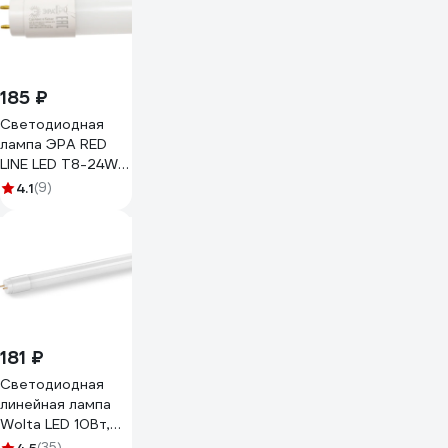
185 ₽
Светодиодная
лампа ЭРА RED
LINE LED T8-24W-
840-G13-1500mm
4.1
(9)
NTB G13
неповоротный
24Вт трубка
стекло
нейтральный
дневной свет
24Вт трубка
стекло Б0056908
181 ₽
Светодиодная
линейная лампа
Wolta LED 10Вт,
4000К Дневной
(35)