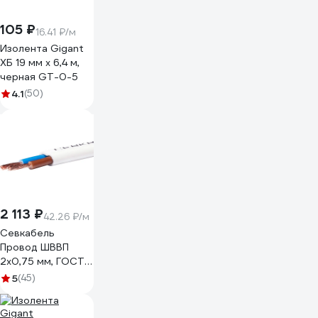
105 ₽
16.41 ₽/м
Изолента Gigant
ХБ 19 мм х 6,4 м,
черная GT-0-5
4.1
(50)
2 113 ₽
42.26 ₽/м
Севкабель
Провод ШВВП
2х0,75 мм, ГОСТ,
50 м 05479
5
(45)