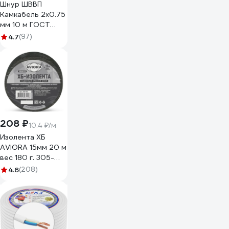
Шнур ШВВП
Камкабель 2x0.75
мм 10 м ГОСТ
231ЯA20C0000Ъ600010М
4.7
(97)
208 ₽
10.4 ₽/м
Изолента ХБ
AVIORA 15мм 20 м
вес 180 г. 305-
065
4.6
(208)