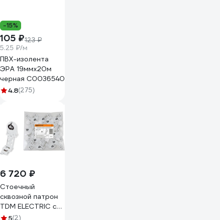
-15%
105 ₽
123 ₽
5.25 ₽/м
ПВХ-изолента
ЭРА 19ммх20м
черная C0036540
4.8
(275)
6 720 ₽
Стоечный
сквозной патрон
TDM ELECTRIC со
стартеродержателем
5
(2)