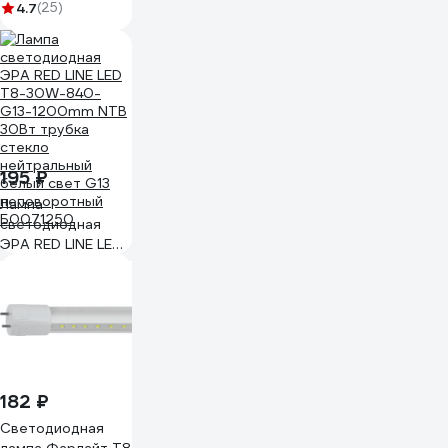
18W/NW/G13/FR/FIX/,
4.7
(25)
матовый
рассеиватель UL-
00003085
195 ₽
Лампа
светодиодная
ЭРА RED LINE LED
T8-30W-840-
G13-1200mm NTB
30Вт трубка
стекло
нейтральный
белый свет G13
неповоротный
182 ₽
Б0071250
Светодиодная