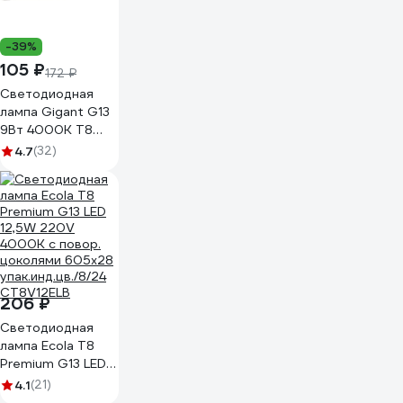
-39%
105 ₽
172 ₽
Светодиодная
лампа Gigant G13
9Вт 4000К T8
700Лм G-G13-9-
4.7
(32)
4000K
206 ₽
Светодиодная
лампа Ecola T8
Premium G13 LED
12,5W 220V
4.1
(21)
4000K с повор.