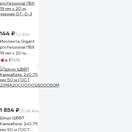
144 ₽
7.2 ₽/м
Изолента Gigant
professional ПВХ
19 мм х 20 м,
черная GT-0-3
4.7
(128)
1 854 ₽
37.08 ₽/м
Шнур ШВВП
Камкабель 2x0.75
мм 50 м ГОСТ