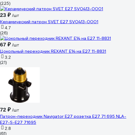
(225)
23 ₽
/шт
Керамический патрон SVET Е27 SV0413-0001
4.7
(26)
67 ₽
/шт
Цокольный переходник REXANT Е14 на Е27 11-8831
3.2
(21)
72 ₽
/шт
Патрон-переходник Navigator Е27 розетка Е27 71 695 NLA-
E27-S-E27 71695
2.8
(61)