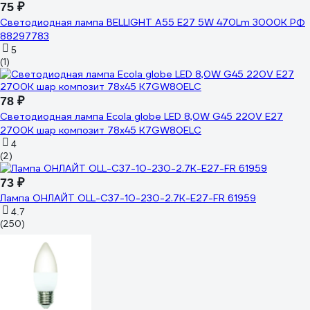
75 ₽
Светодиодная лампа BELLIGHT A55 Е27 5W 470Lm 3000К РФ
88297783
5
(1)
78 ₽
Светодиодная лампа Ecola globe LED 8,0W G45 220V E27
2700K шар композит 78x45 K7GW80ELC
4
(2)
73 ₽
Лампа ОНЛАЙТ OLL-C37-10-230-2.7K-E27-FR 61959
4.7
(250)