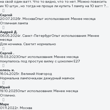
на свой один ватт. Что то видно, что то нет. Можно повесить
их 10 штук , но тогда не проще ли купить 1 лампу на 10 ватт ?
Но как дежурное освещение , эти лампы шикарны. В кухне ,
туалете и т.д Даже 10 таких ламп работающих постоянно
Сергей
20.07.2026
г. Москва
Опыт использования: Менее месяца
накрутят вам 1 квт примерно за 4 дня. А если уже есть просто
Отличная лампа
ночной контру освещения - они прекрасны. Минус -
пластиковый плафон. Но при их мощности так ли это важно.
Андрей Д.
06.05.2024
г. Санкт-Петербург
Опыт использования: Менее
месяца
Для ночника. Светит нормально
Сергей .
15.03.2023
Опыт использования: Менее месяца
покупалось под простую вилку с цоколем Е27
олесь и.
16.04.2025
г. Великий Новгород
Нормальна лампочка,как дежурный маячок
Юрий
19.10.2025
Опыт использования: Менее месяца
Отлично.
Марк
01.11.2022
г. Москва