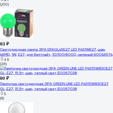
4.7
(250)
83 ₽
Светодиодная лампа ЭРА ERAGL45E27 LED Р451WE27, шар,
4SMD, 1W, E27, для белтлайт, 10/100/6000, зеленый Б0049574
4.6
(28)
80 ₽
Лампочка светодиодная ЭРА GREEN LINE LED P4515W830E27
GL, E27, 15 Вт, шар, теплый свет Б0067038
5
(6)