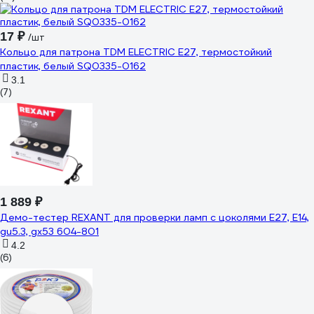
17 ₽
/шт
Кольцо для патрона TDM ELECTRIC Е27, термостойкий
пластик, белый SQ0335-0162
3.1
(7)
1 889 ₽
Демо-тестер REXANT для проверки ламп с цоколями Е27, Е14,
gu5.3, gx53 604-801
4.2
(6)