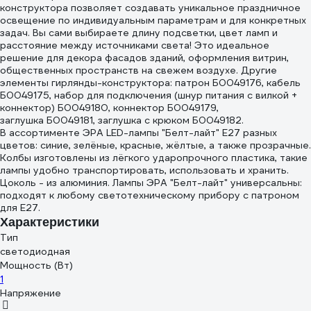
конструктора позволяет создавать уникальное праздничное
освещение по индивидуальным параметрам и для конкретных
задач. Вы сами выбираете длину подсветки, цвет ламп и
расстояние между источниками света! Это идеальное
решение для декора фасадов зданий, оформления витрин,
общественных пространств на свежем воздухе. Другие
элементы гирлянды-конструктора: патрон Б0049176, кабель
Б0049175, набор для подключения (шнур питания с вилкой +
коннектор) Б0049180, коннектор Б0049179,
заглушка Б0049181, заглушка с крюком Б0049182.
В ассортименте ЭРА LED-лампы "Белт-лайт" E27 разных
цветов: синие, зелёные, красные, жёлтые, а также прозрачные.
Колбы изготовлены из лёгкого ударопрочного пластика, такие
лампы удобно транспортировать, использовать и хранить.
Цоколь - из алюминия. Лампы ЭРА "Белт-лайт" универсальны:
подходят к любому светотехническому прибору с патроном
для Е27.
Характеристики
Тип
светодиодная
Мощность (Вт)
1
Напряжение