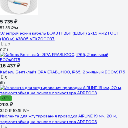
5 735 ₽
57.35 ₽/м
Электрический кабель ВЭКЗ ПГВВП (ШВВП) 2x1,5 мм2 ГОСТ
(100 м) 43805 VEKZ00037
4.7
(121)
16 437 ₽
Кабель Белт-лайт ЭРА ERABLK100, IP65, 2 жильный Б0049175
5
(5)
-37%
203 ₽
320 ₽
10.15 ₽/м
Изолента для жгутирования проводки AIRLINE 19 мм, 20 м,
термостойкая, на основе полиэстера ADPT003
5