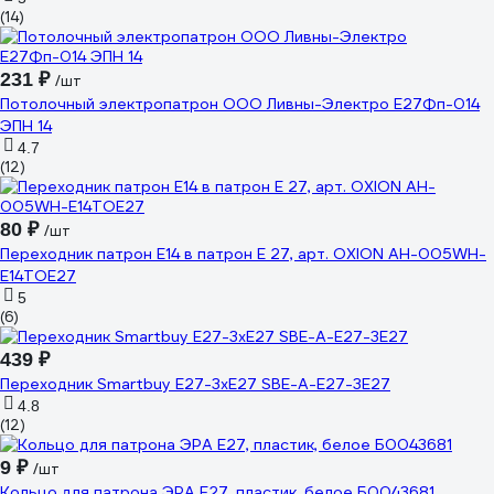
(14)
231 ₽
/шт
Потолочный электропатрон ООО Ливны-Электро Е27Фп-014
ЭПН 14
4.7
(12)
80 ₽
/шт
Переходник патрон Е14 в патрон Е 27, арт. OXION AH-005WH-
E14TOE27
5
(6)
439 ₽
Переходник Smartbuy E27-3xE27 SBE-A-E27-3E27
4.8
(12)
9 ₽
/шт
Кольцо для патрона ЭРА E27, пластик, белое Б0043681