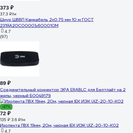
373 ₽
37.3 ₽/м
Шнур ШВВП Камкабель 2x0.75 мм 10 м ГОСТ
231ЯA20C0000Ъ600010М
4.7
(97)
89 ₽
Соединительный коннектор ЭРА ERABLC для Белтлайт на 2
жилы, черный Б0049179
-47%
72 ₽
135 ₽
3.6 ₽/м
Изолента ПВХ 19мм, 20м, черная IEK ИЭК UIZ-20-10-K02
4.7