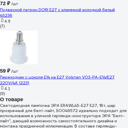
72 ₽
/шт
Подвесной патрон DORI Е27 с клеммной колодкой белый
45236
4.9
(7)
59 ₽
/шт
Переходник с цоколя Е14 на Е27 Volsten V03-PA-E14/E27
220V/4A 12231
4.1
(9)
О товаре
Светодиодная лампочка ЭРА ERAWL45-E27 E27, 1Вт, шар
прозрачный для белт-лайт, Б0049572 идеально подходит для
использования в уличной гирлянде-конструкторе ЭРА "Белт-
лайт", дающей возможность самостоятельного дизайна и
монтажа праздничной иллюминации. В составе гирлянды-