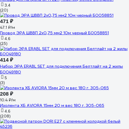
3.4
(20)
471 ₽
47.1 ₽/м
Провод ЭРА ШВВП 2x0,75 мм2 10м черный Б0058851
4.6
(25)
414 ₽
Набор ЭРА ERABL SET для подключения Белтлайт на 2 жилы
Б0049180
5
(3)
208 ₽
10.4 ₽/м
Изолента ХБ AVIORA 15мм 20 м вес 180 г. 305-065
4.6
(208)