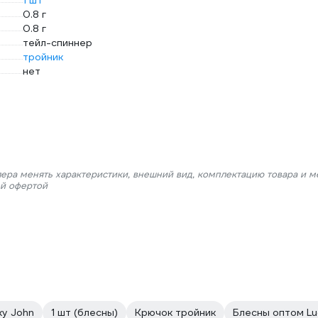
1 шт
0.8 г
0.8 г
тейл-спиннер
тройник
нет
лера менять характеристики, внешний вид, комплектацию товара и м
ой офертой
ky John
1 шт (блесны)
Крючок тройник
Блесны оптом Lu