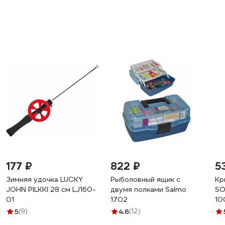
177 ₽
822 ₽
5
Зимняя удочка LUCKY
Рыболовный ящик с
Кр
JOHN PILKKI 28 см LJ160-
двумя полками Salmo
SO
01
1702
10
5
(9)
4.6
(12)