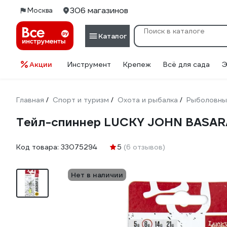
306 магазинов
Москва
Каталог
Акции
Инструмент
Крепеж
Всё для сада
Э
Главная
Спорт и туризм
Охота и рыбалка
Рыболовны
/
/
/
Тейл-спиннер LUCKY JOHN BASARA 
Код товара:
33075294
5
(6 отзывов)
Нет в наличии