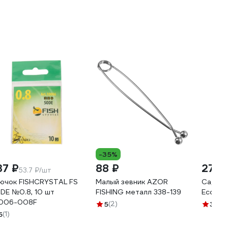
-35%
37 ₽
88 ₽
276 
53.7 ₽/шт
ючок FISHCRYSTAL FS
Малый зевник AZOR
Садок 
DE №0.8, 10 шт
FISHING металл 338-139
Ecos X
006-008F
5
(2)
3.8
(5
5
(1)