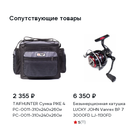
Сопутствующие товары
2 355 ₽
6 350 ₽
TAIFHUNTER Сумка PIKE 4
Безынерционная катушка
РС-0011-310x240x260и
LUCKY JOHN Vanrex BP 7
РС-0011-310х240х260и
3000FD LJ-1130FD
5
(11)