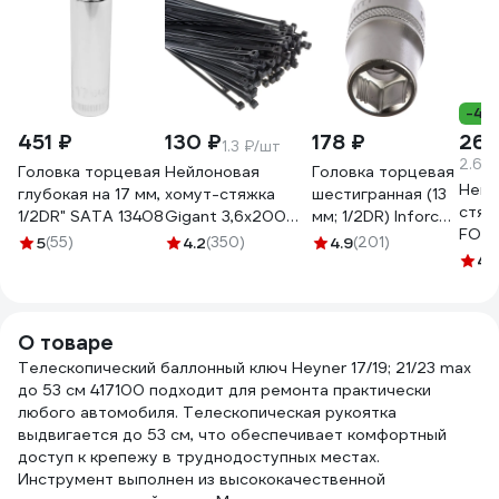
-40
451 ₽
130 ₽
178 ₽
269
1.3 ₽/шт
2.69
Головка торцевая
Нейлоновая
Головка торцевая
Нейл
глубокая на 17 мм,
хомут-стяжка
шестигранная (13
стяж
1/2DR" SATA 13408
Gigant 3,6х200
мм; 1/2DR) Inforce
FORT
черный, 100 шт
11-01-476
5
(55)
4.2
(350)
4.9
(201)
5х30
G/1/4
4.
100 
О товаре
Телескопический баллонный ключ Heyner 17/19; 21/23 max
до 53 см 417100 подходит для ремонта практически
любого автомобиля. Телескопическая рукоятка
выдвигается до 53 см, что обеспечивает комфортный
доступ к крепежу в труднодоступных местах.
Инструмент выполнен из высококачественной