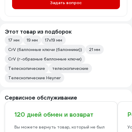
Задать вопрос
Этот товар из подборок
17 мм
19 мм
17х19 мм
CrV (баллонные ключи (балонники))
21 мм
CrV (г-образные баллонные ключи)
Телескопические
телескопические
Телескопические Heyner
Сервисное обслуживание
120 дней обмен и возврат
Р
Вы можете вернуть товар, который не был
Ус