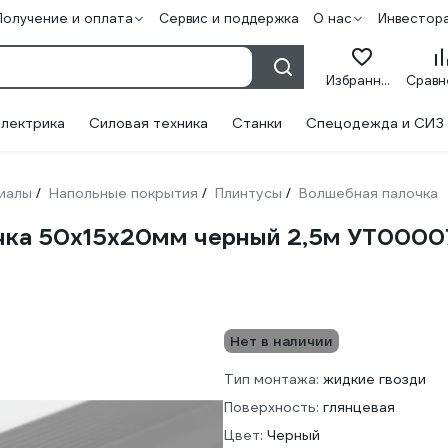
Получение и оплата
Сервис и поддержка
О нас
Инвестор
Избранное
лектрика
Силовая техника
Станки
Спецодежда и СИЗ
иалы
Напольные покрытия
Плинтусы
Волшебная палочка
/
/
/
чка 50x15x20мм черный 2,5м УТ0000
Нет в наличии
Тип монтажа:
жидкие гвозди
Поверхность:
глянцевая
Цвет:
Черный