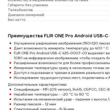
Количество и напряжение элементов питания
Габариты без упаковки
Телеобъектив
Диапазон измерений
Вес нетто
Преимущества FLIR ONE Pro Android USB-
Улучшенное разрешение изображения (160×120 пиксе
Дает возможность измерять температуру до 400 ° С
FLIR ONE Pro Android USB-C 435-0007-03 выделяет в
1080 на инфракрасном изображении, чтобы создать бо
Расширенные возможности для более профессиональ
Измерение температуры сразу в нескольких точках ли
Доступ к подсказкам и трюкам в режиме реального вр
Исследование труднодоступных мест, подключаясь к A
Дополнительные характеристики:
Спецификации - MFi (iOS version), RoHS, CE/FCC, CEC-
Нерабочие температуры - -20 °C to 60 °C
Испытание на механический удар - падение с высоты 1
Размер пикселя - 12 мкм
Спектральный диапазон - 8-14 мкм