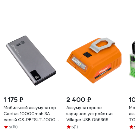
1 175 ₽
2 400 ₽
1
Мобильный аккумулятор
Аккумуляторное
Мо
Cactus 10000mah 3A
зарядное устройство
ак
серый CS-PBFSLT-10000
Villager USB 056366
TG
1205745
5
(15)
5
(1)