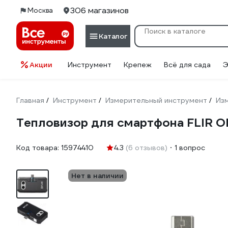
306 магазинов
Москва
Каталог
Акции
Инструмент
Крепеж
Всё для сада
Э
Главная
Инструмент
Измерительный инструмент
Из
/
/
/
Тепловизор для смартфона FLIR O
Код товара:
15974410
4.3
(6 отзывов)
1 вопрос
Нет в наличии