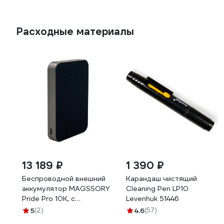
Расходные материалы
13 189 ₽
1 390 ₽
Беспроводной внешний
Карандаш чистящий
аккумулятор MAGSSORY
Cleaning Pen LP10
Pride Pro 10K, с
Levenhuk 51446
магнитами, с поддержкой
5
(2)
4.6
(57)
Qi2 PBN022