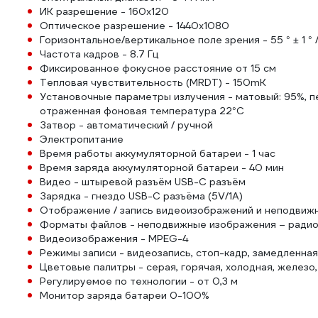
ИК разрешение - 160x120
Оптическое разрешение - 1440x1080
Горизонтальное/вертикальное поле зрения - 55 ° ± 1 ° / 4
Частота кадров - 8.7 Гц
Фиксированное фокусное расстояние от 15 см
Тепловая чувствительность (MRDT) - 150mK
Установочные параметры излучения - матовый: 95%, п
отраженная фоновая температура 22°C
Затвор - автоматический / ручной
Электропитание
Время работы аккумуляторной батареи - 1 час
Время заряда аккумуляторной батареи - 40 мин
Видео - штыревой разъём USB-C разъём
Зарядка - гнездо USB-C разъёма (5V/1А)
Отображение / запись видеоизображений и неподвижн
Форматы файлов - неподвижные изображения – радио
Видеоизображения - MPEG-4
Режимы записи - видеозапись, стоп-кадр, замедленная
Цветовые палитры - серая, горячая, холодная, железо, 
Регулируемое по технологии - от 0,3 м
Монитор заряда батареи 0-100%