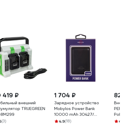
0 419 ₽
1 704 ₽
825 
бильный внешний
Зарядное устройство
Внешни
кумулятор TRUEGREEN
Mobylos Power Bank
PERO P
8M299
10000 mAh 30427/
Pol, ou
черный
черный
5
(3)
4.9
(18)
4.9
(2