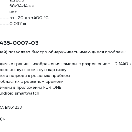
1х220B
68x34x14 мм
нет
от -20 до +400 °С
0.037 кг
C 435-0007-03
лей) позволяет быстро обнаруживать имеющиеся проблемы
идимые границы изображения камеры с разрешением HD 1440 x
лее четкую, понятную картинку
ного подхода к решению проблем
 областях в реальном времени
емени в приложении FLIR ONE
ndroid smartwatch
BC, EN61233
.8м