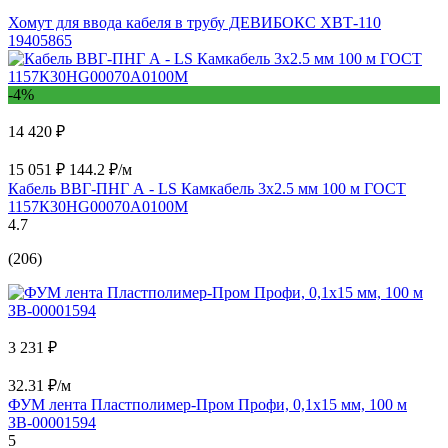
Хомут для ввода кабеля в трубу ДЕВИБОКС ХВТ-110
19405865
-4%
14 420 ₽
15 051 ₽
144.2 ₽/м
Кабель ВВГ-ПНГ А - LS Камкабель 3x2.5 мм 100 м ГОСТ
1157К30HG00070А0100М
4.7
(206)
3 231 ₽
32.31 ₽/м
ФУМ лента Пластполимер-Пром Профи, 0,1х15 мм, 100 м
ЗВ-00001594
5