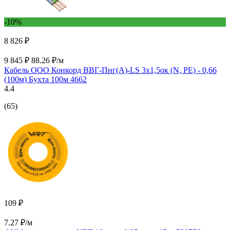
-10%
8 826 ₽
9 845 ₽
88.26 ₽/м
Кабель ООО Конкорд ВВГ-Пнг(А)-LS 3x1,5ок (N, PE) - 0,66
(100м) Бухта 100м 4662
4.4
(65)
109 ₽
7.27 ₽/м