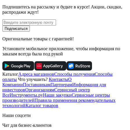
Подпишитесь
на рассылку
и будьте в курсе! Акции, скидки,
распродажи ждут!
Подписаться
Оригинальные товары с гарантией!
Установите мобильное приложение, чтобы информация по
заказам всегда была под рукой
Каталог
Адреса магазинов
Способы получения
Способы
оплаты
Что улучшить?
Контакты
О
Компании
Поставщикам
Партнерам
Информация для
инвесторов
Организациям
Сервисный центр
ВсеИнструменты.ру
Наши закупки
Сервисные центры
производителей
Правила применения рекомендательных
технологий
Каталог товаров
Наши соцсети
Чат для бизнес-клиентов