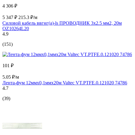
4 306 ₽
5 347 ₽
215.3 ₽/м
Силовой кабель ввгнг(a)-ls ПРОВОДНИК 3x2.5 мм2, 20м
OZ10264L20
4.9
(151)
101 ₽
5.05 ₽/м
Лента-фум 12ммх0,1ммх20м Valtec VT.PTFE.0.121020 74786
4.7
(39)