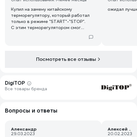
Купил на замену китайскому
ожидал лучш
терморегулятору, который работал
только в режиме "START"-"STOP".
С этим терморегулятором смог
сделать простейшую систему
безопасности: один датчик подключил
на повышение температуры в ТСА
(чтобы отключался полностью нагрев
аппарата), второй - открытие воды на
Посмотреть все отзывы
охлаждение при достижении
определенной температуры в кубе.
Ну а третий датчик - традиционно в
DigiTOP
колонну на режим "START"-"STOP".
Все товары бренда
Вопросы и ответы
Александр
Алексей ..
29.03.2023
20.02.2023