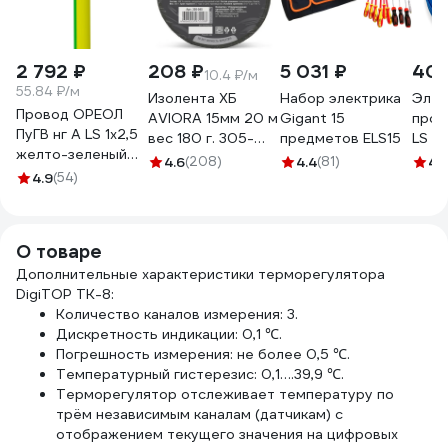
2 792 ₽
208 ₽
5 031 ₽
401
10.4 ₽/м
55.84 ₽/м
Изолента ХБ
Набор электрика
Элек
Провод ОРЕОЛ
AVIORA 15мм 20 м
Gigant 15
пров
ПуГВ нг А LS 1х2,5
вес 180 г. 305-
предметов ELS15
LS 
желто-зеленый
065
1x6 
4.6
(208)
4.4
(81)
4.
50м 00-
4.9
(54)
OZ2
00003430
О товаре
Дополнительные характеристики терморегулятора
DigiTOP ТК-8:
Количество каналов измерения: 3.
Дискретность индикации: 0,1 ℃.
Погрешность измерения: не более 0,5 ℃.
Температурный гистерезис: 0,1….39,9 ℃.
Терморегулятор отслеживает температуру по
трём независимым каналам (датчикам) с
отображением текущего значения на цифровых