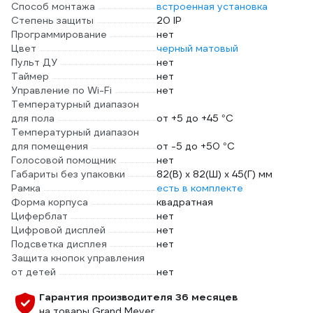
Способ монтажа
встроенная установка
Степень защиты
20 IP
Программирование
нет
Цвет
черный матовый
Пульт ДУ
нет
Таймер
нет
Управление по Wi-Fi
нет
Температурный диапазон
для пола
от +5 до +45 °С
Температурный диапазон
для помещения
от -5 до +50 °С
Голосовой помощник
нет
Габариты без упаковки
82(В) x 82(Ш) x 45(Г) мм
Рамка
есть в комплекте
Форма корпуса
квадратная
Циферблат
нет
Цифровой дисплей
нет
Подсветка дисплея
нет
Защита кнопок управления
от детей
нет
Гарантия производителя 36 месяцев
на товары Grand Meyer