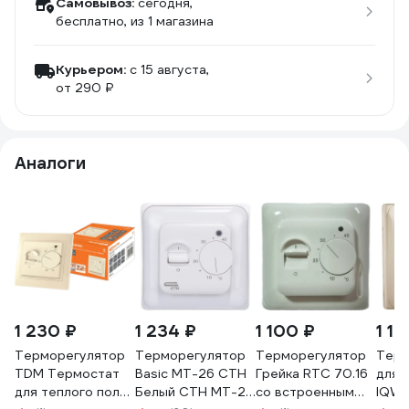
Самовывоз:
сегодня,
бесплатно
, из 1 магазина
Курьером:
c 15 августа,
от 290 ₽
Аналоги
1 230 ₽
1 234 ₽
1 100 ₽
1 12
Терморегулятор
Терморегулятор
Терморегулятор
Терм
TDM Термостат
Basic MТ-26 СТН
Грейка RTC 70.16
для 
для теплого пола
Белый СТН МТ-26
со встроенным
IQWA