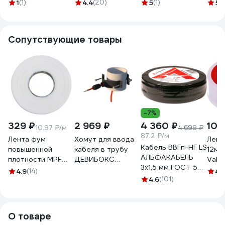
ТТП 16А 250В с
белый
датчиком воздуха
BT с
1
(1)
4.4
(20)
5
(1)
5
(1
датчиком 3м
17016
упра
"Таймыр" сл. кость
слон
Electric SQ1814-
2061
Сопутствующие товары
0131
-7%
329 ₽
2 969 ₽
4 360 ₽
101
10.97 ₽/м
4 699 ₽
87.2 ₽/м
Лента фум
Хомут для ввода
Лент
Кабель ВВГп-НГ LS
повышенной
кабеля в трубу
12мм
АЛЬФАКАБЕЛЬ
плотности MPF
ДЕВИБОКС
Valt
3х1,5 мм ГОСТ 50
professional 0,1х10
ХВТ-110 19405865
VT.P
4.9
(14)
4.
м 05190
мм, 30 м
4.6
(101)
7478
ИС.131778
О товаре