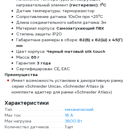
нагревательный элемент
(гистерезис): 1⁰С
Датчик температуры: терморезистор
Сопротивление датчика: 10кОм при +25⁰С
Длина соединительного кабеля датчика: 3м
Материал корпуса:
Самозатухающий ПВХ
Степень защиты: IP20
Габаритные размеры в сборе:
82(В) x 82(Ш) x 45(Г)
мм
Цвет корпуса:
Черный матовый silk touch
Масса:
65 г
Гарантия:
3 года
Сертифицирован: СЕ, ЕАС
Преимущества
Имеет возможность установки в декоративную рамку
серии «Schneider Unica», «Schneider Atlas» (в
комплекте адаптер для рамки «Schneider Atlas»)
Характеристики
Тип
механический
Max ток
16 А
Max нагрузка
3600 Вт
Количество датчиков
1 шт