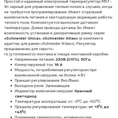
Простой и надежный электронный терморегулятор MST-
9n черный для управления теплым полом в случаях, когда
не требуется программирование. Имеет отдельный
выключатель питания и светодиодную индикацию работы
теплого пола. Комплектуется выносным датчиком
температуры. Длина провода датчика 3м. Имеет
возможность установки в декоративную рамку серии
«Schneider Unica», «Schneider Atlas»
(в комплекте
адаптер для рамки «Schneider Atlas»). Регулятор
предназначен для скрыто-
го (утопленного) монтажа в гнезде монтажной коробки.
Напряжение питания:
230B (±10%), 50Гц
Коммутируемый ток:
16 А
Мощность, потребляемая регулятором при
выключенной нагрузке, не более: 4 Вт
Принцип регулирования: Вкл./Выкл.
Выходное реле: Замыкающее
Индикатор включения нагрузки:
Красный
светодиод
Температура эксплуатации: от -5⁰С до +50⁰С
Пределы регулирования температуры:
от +5⁰С до
+45⁰С
Понижение температуры, активирующее