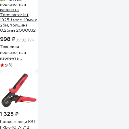
998 ₽
39.92 ₽/м
Тканевая
подкапотная
изолента
Terminator Izt
5
(8)
1925 fabric, 19мм х
25м, толщина
0,25мм 2000832
1 325 ₽
Пресс-клещи КВТ
ПКВк-10 74712