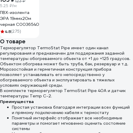
123 ₽
5.25 ₽/м
ПВХ-изолента
ЭРА 19ммх20м
черная C0036540
4.8
(275)
О товаре
Терморегулятор TermoStat Pipe имеет один канал
регулирования и предназначен для поддержания заданной
температуры обогреваемого объекта от +1 до +125 градусов.
Объектом обогрева может быть труба, бак, резервуар и т.д.
Морозостойкая и герметичная конструкция прибора
позволяет устанавливать его непосредственно у
обогреваемого объекта и эксплуатировать в тяжелых
условиях окружающей среды.
В комплекте терморегулятор TermoStat Pipe 40A и датчик
температуры Temp С-2.
Преимущества
Простая установка благодаря интеграции всех функций
и прямому подключению кабеля к термостату
Понятный интерфейс отображает все необходимые
параметры и помогает мгновенно оценить состояние
системы