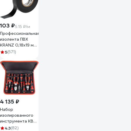
103 ₽
5.15 ₽/м
Профессиональная
изолента ПВХ
KRANZ 0,18х19 мм,
20 м, черная KR-
5
(571)
09-2806
4 135 ₽
Набор
изолированного
инструмента КВТ
НИИ-01 59380
4.3
(82)