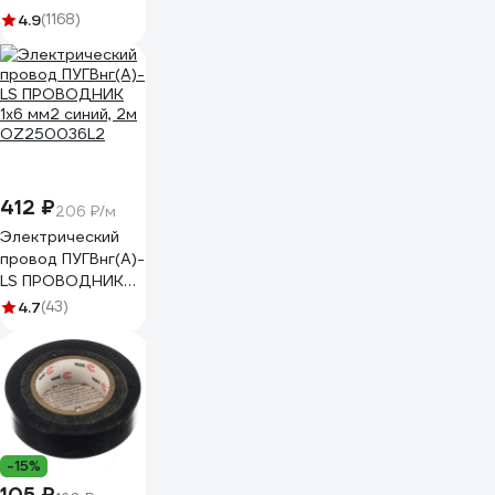
4.9
(1168)
412 ₽
206 ₽/м
Электрический
провод ПУГВнг(А)-
LS ПРОВОДНИК
1x6 мм2 синий, 2м
4.7
(43)
OZ250036L2
-15%
105 ₽