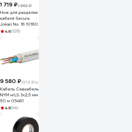
1 719 ₽
1 963 ₽
Нож для разделки
кабеля Secura
Jokari No. 16 10160
4.6
(128)
9 580 ₽
191.6 ₽/м
Кабель Севкабель
NYM нгLS 3х2,5 мм
50 м 05461
4.8
(44)