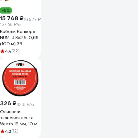
-5%
15 748 ₽
16 527 ₽
157.48 ₽/м
Кабель Конкорд
NUM-J 3х2,5-0,66
(100 м) 36
4.4
(22)
326 ₽
32.6 ₽/м
Флисовая
тканевая лента
Wurth 19 мм, 10 м
5997719615090 1
4.3
(12)