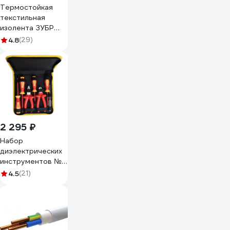
Термостойкая
текстильная
изолента ЗУБР
Авто-Жгут 19 мм х
4.8
(29)
25 м 1236-2
2 295 ₽
Набор
диэлектрических
инструментов №3
SHTOK 07203
4.5
(21)