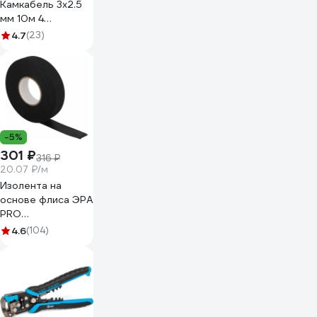
Камкабель 3x2.5
мм 10м 4
1117S30HG0007ЪM0010М
4.7
(23)
-5%
301 ₽
316 ₽
20.07 ₽/м
Изолента на
основе флиса ЭРА
PRO
PROFLEEC1915 19
4.6
(104)
мм, 15 м, 0,3 мм,
черная Б0057181