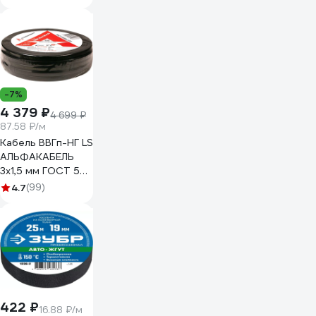
-7%
4 379 ₽
4 699 ₽
87.58 ₽/м
Кабель ВВГп-НГ LS
АЛЬФАКАБЕЛЬ
3х1,5 мм ГОСТ 50
м 05190
4.7
(99)
422 ₽
16.88 ₽/м