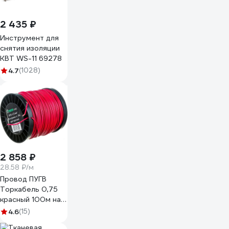
2 435 ₽
Инструмент для
снятия изоляции
КВТ WS-11 69278
4.7
(1028)
2 858 ₽
28.58 ₽/м
Провод ПУГВ
Торкабель 0,75
красный 100м на
катушке
4.6
(15)
0749524536946