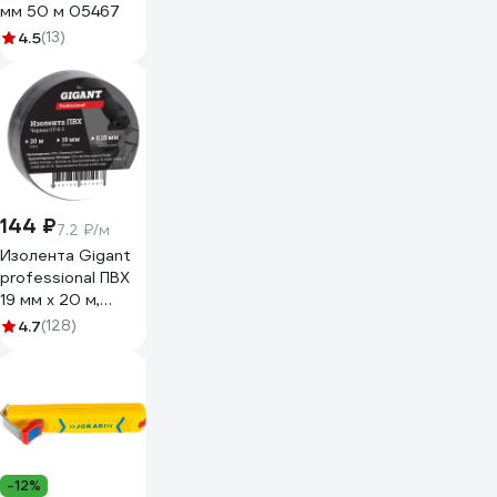
мм 50 м 05467
4.5
(13)
144 ₽
7.2 ₽/м
Изолента Gigant
professional ПВХ
19 мм х 20 м,
черная GT-0-3
4.7
(128)
-12%