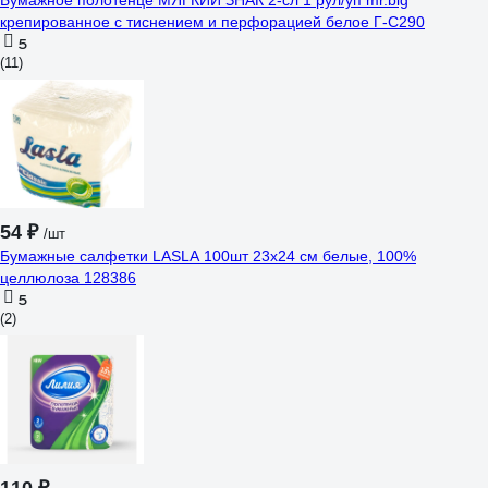
Бумажное полотенце МЯГКИЙ ЗНАК 2-сл 1 рул/уп mr.big
крепированное с тиснением и перфорацией белое Г-С290
5
(11)
54 ₽
/шт
Бумажные салфетки LASLA 100шт 23х24 см белые, 100%
целлюлоза 128386
5
(2)