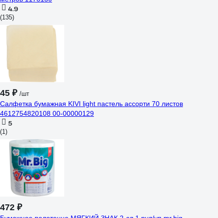
4.9
(135)
45 ₽
/шт
Салфетка бумажная KIVI light пастель ассорти 70 листов
4612754820108 00-00000129
5
(1)
472 ₽