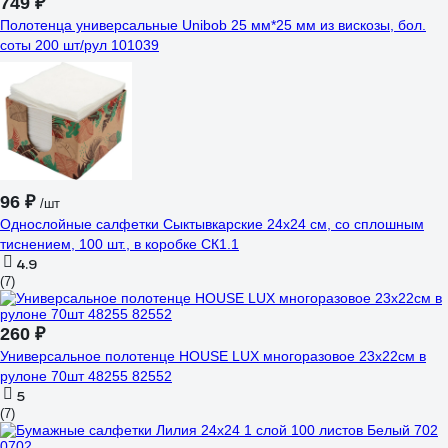
749 ₽
Полотенца универсальные Unibob 25 мм*25 мм из вискозы, бол.
соты 200 шт/рул 101039
96 ₽
/шт
Однослойные салфетки Сыктывкарские 24x24 см, со сплошным
тиснением, 100 шт., в коробке СК1.1
4.9
(7)
260 ₽
Универсальное полотенце HOUSE LUX многоразовое 23x22см в
рулоне 70шт 48255 82552
5
(7)