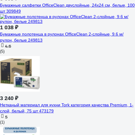
Бумажные салфетки OfficeClean двуслойные, 24х24 см, белые, 100
шт 309849
1 038 ₽
Бумажные полотенца в рулонах OfficeClean 2-слойные, 9.6 м/
рулон, белые 249813
4.6
(5)
3 240 ₽
Нетканый материал для кухни Tork категория качества Premium, 1-
слой, белый, 75 шт 473179
5
(1)