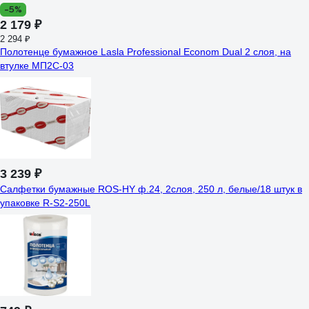
-5%
2 179 ₽
2 294 ₽
Полотенце бумажное Lasla Professional Econom Dual 2 слоя, на
втулке МП2С-03
3 239 ₽
Салфетки бумажные ROS-HY ф.24, 2слоя, 250 л, белые/18 штук в
упаковке R-S2-250L