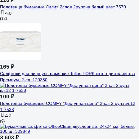
110 ₽
Полотенца бумажные Лилия 2слоя 2рулона белый цвет 7570
4.8
(12)
165 ₽
Салфетки для лица ультрамягкие Tellus TORK категория качества
Премиум, 2-сл. 120380
100 ₽
Полотенца бумажные COMFY "Доступная цена" 2-сл. 2 рул./вл.12
1-7538
4.2
(9)
3 603 ₽