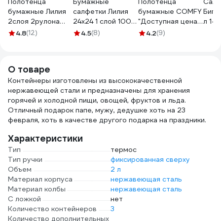
Полотенца
Бумажные
Полотенца
Салф
бумажные Лилия
салфетки Лилия
бумажные COMFY
БигП
2слоя 2рулона
24x24 1 слой 100
"Доступная цена"
л 1-
белый цвет 7570
листов Белый 702
2-сл. 2 рул./вл.12
4.8
(12)
4.5
(8)
4.2
(9)
0702
1-7538
О товаре
Контейнеры изготовлены из высококачественной
нержавеющей стали и предназначены для хранения
горячей и холодной пищи, овощей, фруктов и льда.
Отличный подарок папе, мужу, дедушке хоть на 23
февраля, хоть в качестве другого подарка на праздники.
Характеристики
Тип
термос
Тип ручки
фиксированная сверху
Объем
2 л
Материал корпуса
нержавеющая сталь
Материал колбы
нержавеющая сталь
С ложкой
нет
Количество контейнеров
3
Количество дополнительных