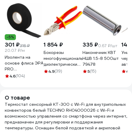
-5%
301 ₽
1 854 ₽
335 ₽
146
316 ₽
0.67 ₽/шт
20.07 ₽/м
Бокорезы
Наконечник КВТ
Унив
Изолента на
многофункциональные
НШВ 1.5-8 500шт
черн
основе флиса ЭРА
диэлектрические
79478
авто
PRO
206мм KRANZ KR-
REXA
4.9
(39)
5
(15)
4.
PROFLEEC1915 19
4.6
(104)
12-4652-3
мм, 15 м, 0,3 мм,
черная Б0057181
О товаре
Термостат сенсорный KT-300 с Wi-Fi для внутрипольных
конвекторов белый TECHNO RH04000026 с Wi-Fi и
возможностью управления со смартфона через интернет,
предназначен для регулировки и поддержания
температуры. Оснащен белой подсветкой и акриловой