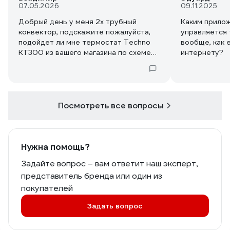
07.05.2026
09.11.2025
Добрый день у меня 2х трубный
Каким прило
конвектор, подскажите пожалуйста,
управляется 
подойдет ли мне термостат Techno
вообще, как 
KT300 из вашего магазина по схеме
интернету?
подключения и параметрам ?
Коммутация не отличается ? И может
у вас есть что то подходящее что
подключается к Алисе ?
Посмотреть все вопросы
Если я получу понятную консультацию
я приобрету у вас
Нужна помощь?
Задайте вопрос – вам ответит наш эксперт,
представитель бренда или один из
покупателей
Задать вопрос