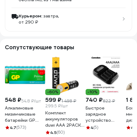
Курьером:
завтра,
от 290 ₽
Сопутствующие товары
-60%
-10%
548 ₽
599 ₽
740 ₽
1 8
54.8 ₽/шт
1 498 ₽
822 ₽
299.5 ₽/шт
Алкалиновые
Быстрое
Боко
Комплект
мизинчиковые
зарядное
мног
аккумуляторов
батарейки GP
устройство
диэл
duwi AAA 2PACK
АAА Prime Alkaline,
Camelion BC-1046
206м
4.7
(573)
4
(5)
4.
Li-Ion 1.5V 62012 9
набор 10 шт.
4.5
(60)
(с индикацией,
12-4