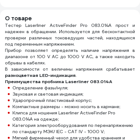
19796
4хАА, ААА) 15040
О товаре
Тестер Laserliner ActiveFinder Pro 083.014A прост и
надежен в обращении. Используется для бесконтактной
проверки различных токоведущих частей, находящихся
под переменным напряжением.
Прибор позволяет определять наличие напряжения в
диапазоне от 100 V АС до 1000 V АС, а также находить
обрывы в кабелях.
В зависимости от величины напряжения срабатывает
разноцветная LED-индикация
.
Преимущества пробника Laserliner 083.014A
Определение фазы/нуля;
Звуковая и световая индикация;
Ударопрочный пластиковый корпус;
Компактные размеры - можно носить в кармане;
Клипса для ношения Laserliner ActiveFinder Pro
083.014A на одежде;
Категория электрооборудования по перенапряжению
по стандарту МЭК/ IEC - CAT IV - 1000 V;
Мягкий фирменный чехол для удобства хранения и