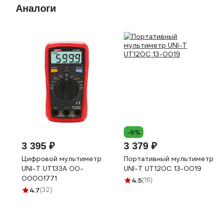
Аналоги
-6%
3 395 ₽
3 379 ₽
Цифровой мультиметр
Портативный мультиметр
UNI-T UT133A 00-
UNI-T UT120C 13-0019
00001771
4.5
(16)
4.7
(32)