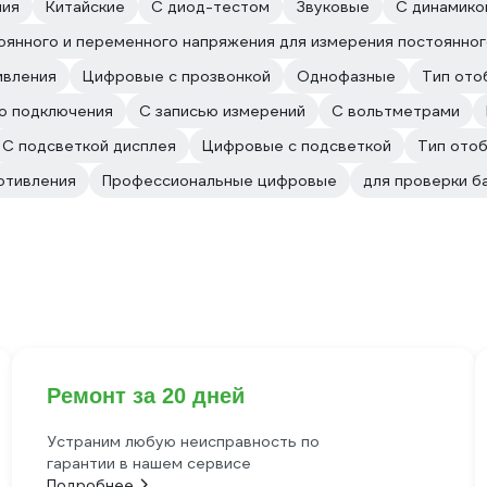
ния
Китайские
С диод-тестом
Звуковые
С динамико
оянного и переменного напряжения для измерения постоянног
ивления
Цифровые с прозвонкой
Однофазные
Тип ото
го подключения
С записью измерений
С вольтметрами
С подсветкой дисплея
Цифровые с подсветкой
Тип ото
отивления
Профессиональные цифровые
для проверки б
Ремонт за 20 дней
Устраним любую неисправность по
гарантии в нашем сервисе
Подробнее