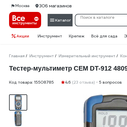
306 магазинов
Москва
Каталог
Акции
Инструмент
Крепеж
Всё для сада
Э
Главная
Инструмент
Измерительный инструмент
Кон
/
/
/
Тестер-мультиметр СЕМ DT-912 480
Код товара:
15508785
4.6
(23 отзыва)
5 вопросов