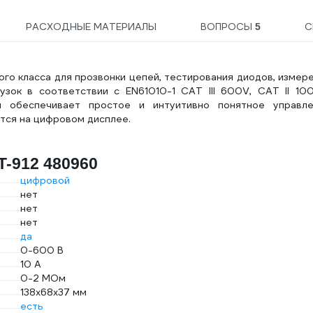
РАСХОДНЫЕ МАТЕРИАЛЫ
ВОПРОСЫ
С
5
о класса для прозвонки цепей, тестирования диодов, измер
зок в соответствии с EN61010-1 CAT III 600V, CAT II 10
й обеспечивает простое и интуитивно понятное управле
тся на цифровом дисплее.
T-912 480960
цифровой
нет
нет
нет
да
0-600 В
10 А
0-2 МОм
138х68х37 мм
есть