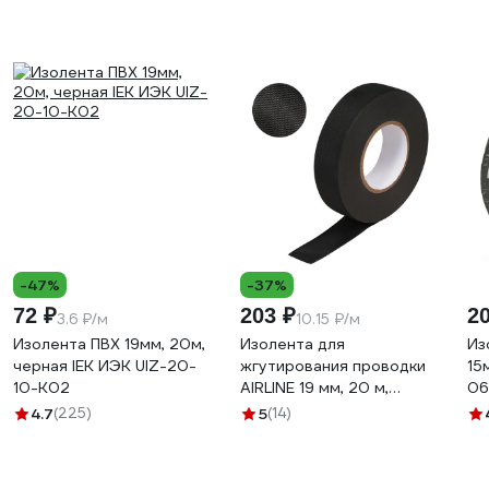
-47%
-37%
72 ₽
203 ₽
2
3.6 ₽/м
10.15 ₽/м
Изолента ПВХ 19мм, 20м,
Изолента для
Из
черная IEK ИЭК UIZ-20-
жгутирования проводки
15
10-K02
AIRLINE 19 мм, 20 м,
06
термостойкая, на основе
4.7
(225)
5
(14)
полиэстера ADPT003