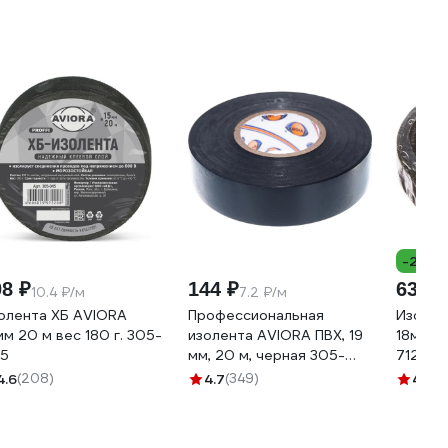
-26%
08 ₽
144 ₽
63 ₽
10.4 ₽/м
7.2 ₽/м
5
олента ХБ AVIORA
Профессиональная
Изолен
мм 20 м вес 180 г. 305-
изолента AVIORA ПВХ, 19
18мм х 
5
мм, 20 м, черная 305-
71242
030
4.6
(208)
4.7
(349)
4.5
(4