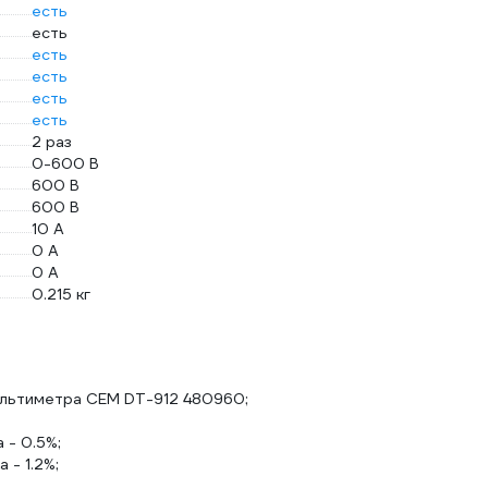
есть
есть
есть
есть
есть
есть
2 раз
0-600 В
600 В
600 В
10 А
0 А
0 А
0.215 кг
льтиметра СЕМ DT-912 480960;
 - 0.5%;
 - 1.2%;