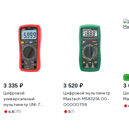
-
3 335 ₽
3 520 ₽
3 
Цифровой
Цифровой мультиметр
Ци
универсальный
Mastech MS8321A 00-
Ma
мультиметр UNI-T
00000759
UT890C 00-00007396
4.6
(36)
5
(1)