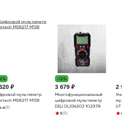
12%
-12%
620 ₽
3 679 ₽
2 985
фровой мультиметр
Многофункциональный
Универ
stech MS8217 M138
цифровой мультиметр
мульти
DELI DL334303 102978
UT890
4.4
(8)
5
(9)
4.9
(2