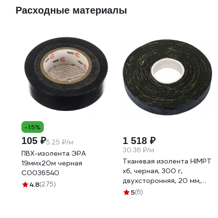
Расходные материалы
-15%
105 ₽
1 518 ₽
5.25 ₽/м
30.36 ₽/м
ПВХ-изолента ЭРА
Тканевая изолента HIMPT
19ммх20м черная
хб, черная, 300 г,
C0036540
двухсторонняя, 20 мм,
4.8
(275)
0.4 мм 00-00008227
5
(6)