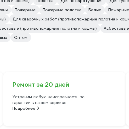
отна и кошмы)
Полотна
Для пожаротушения
Для туше
кани
Пожарные
Пожарные полотна
Белые
Пожарные
мы)
Для сварочных работ (противопожарные полотна и кош
бестовые (противопожарные полотна и кошмы)
Асбестовые
шма
Оптом
Ремонт за 20 дней
Устраним любую неисправность по
гарантии в нашем сервисе
Подробнее