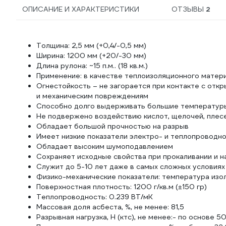
ОПИСАНИЕ И ХАРАКТЕРИСТИКИ
ОТЗЫВЫ
2
Толщина: 2,5 мм (+0,4/-0,5 мм)
Ширина: 1200 мм (+20/-30 мм)
Длина рулона: ~15 п.м.. (18 кв.м.)
Применение: в качестве теплоизоляционного матер
Огнестойкость – не загорается при контакте с от
и механическим повреждениям
Способно долго выдерживать большие температур
Не подвержено воздействию кислот, щелочей, плес
Обладает большой прочностью на разрыв
Имеет низкие показатели электро- и теплопроводн
Обладает высоким шумоподавлением
Сохраняет исходные свойства при прокаливании и н
Служит до 5-10 лет даже в самых сложных условиях
Физико-механические показатели: температура изол
Поверхностная плотность: 1200 г/кв.м (±150 гр)
Теплопроводность: 0.239 ВТ/мК
Массовая доля асбеста, %, не менее: 81,5
Разрывная нагрузка, Н (ктс), не менее:- по основе 5