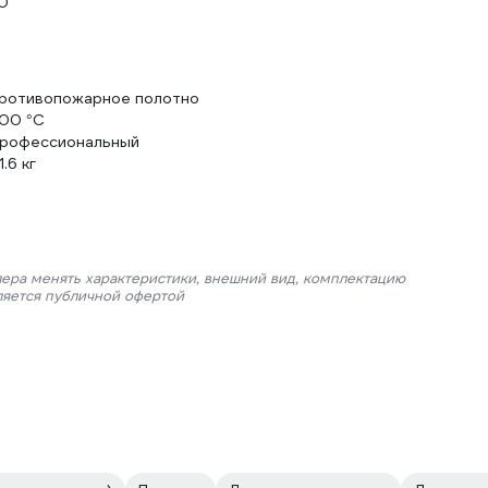
,0
ротивопожарное полотно
00 °С
рофессиональный
1.6 кг
лера менять характеристики, внешний вид, комплектацию
ляется публичной офертой