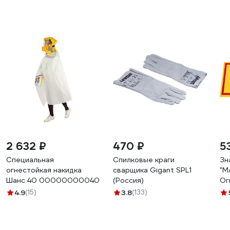
2 632 ₽
470 ₽
5
Специальная
Спилковые краги
Зн
огнестойкая накидка
сварщика Gigant SPL1
"М
Шанс 40 00000000040
(Россия)
Ог
21
4.9
(15)
3.8
(133)
эк
46