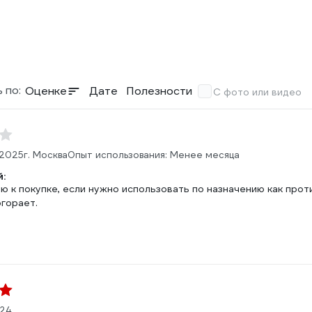
 по:
Оценке
Дате
Полезности
С фото или видео
.2025
г. Москва
Опыт использования: Менее месяца
:
ю к покупке, если нужно использовать по назначению как про
огорает.
024