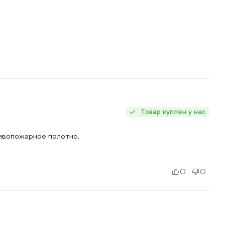
Товар куплен у нас
тивопожарное полотно.
0
0