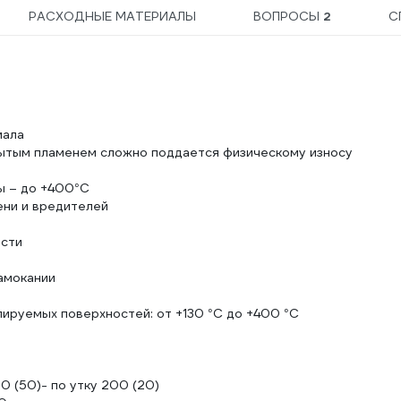
РАСХОДНЫЕ МАТЕРИАЛЫ
ВОПРОСЫ
2
С
иала
крытым пламенем сложно поддается физическому износу
ы – до +400°C
ени и вредителей
ости
амокании
ируемых поверхностей: от +130 °С до +400 °С
00 (50)- по утку 200 (20)