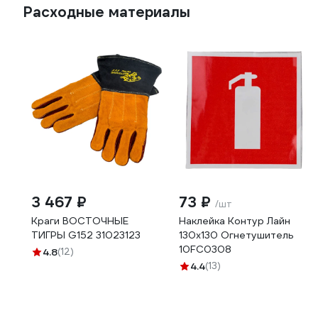
Расходные материалы
3 467 ₽
73 ₽
/шт
Краги ВОСТОЧНЫЕ
Наклейка Контур Лайн
ТИГРЫ G152 31023123
130х130 Огнетушитель
10FC0308
4.8
(12)
4.4
(13)