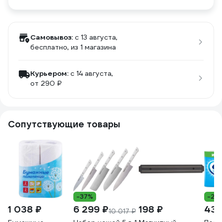
Самовывоз:
c 13 августа,
бесплатно
, из 1 магазина
Курьером:
c 14 августа,
от 290 ₽
Сопутствующие товары
-37%
-23
1 038 ₽
6 299 ₽
198 ₽
430
10 017 ₽