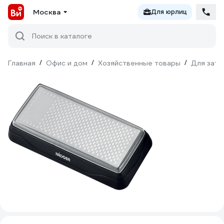
Москва
Для юрлиц
Поиск в каталоге
Главная
/
Офис и дом
/
Хозяйственные товары
/
Для зато