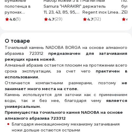
Бумажные
Набор ножей 5 в 1
Магнитный
Поло
полотенца в
Samura "HARAKIRI"
держатель
бума
рулонах
11, 23, 43, 85, 95,
Regent inox Linea
ZEMM
OfficeClean 2-
коррозионно-
FORTE 38 см 93-
слой
4.6
(5)
4.7
(29)
4.7
(32)
4.
слойные, 9.6 м/
стойкая сталь,
BL-JH2
4шт.х
рулон, белые
ABS пластик SHR-
14409
249813
0250W/K
5735
О товаре
1262
Точильный камень NADOBA BORGA на основе алмазного
абразива 723312
предназначен для затачивания
режущих краев ножей.
Алмазный абразив остается плоским на протяжении всего
срока эксплуатации, за счет чего
практичен в
использовании.
Отличается компактными размерами, поэтому
не
занимает много места на столе.
Камень используется для заточки как с применением
воды, так и без нее, благодаря чему
является
универсальным.
Преимущества точильного камня NADOBA на основе
алмазного абразива 723312
Благодаря инновационному механизму затачивания
ножи дольше остаются острыми