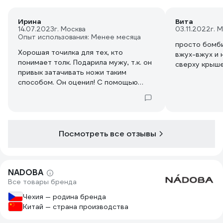
Ирина
Вита
14.07.2023
г. Москва
03.11.2022
г. 
Опыт использования: Менее месяца
просто бомби
Хорошая точилка для тех, кто
вжух-вжух и 
понимает толк. Подарила мужу, т.к. он
сверху крыше
привык затачивать ножи таким
способом. Он оценил! С помощью
алмазного абразива ножи
великолепно точатся. Есть 2 уровня
зерна для первоначальной и чистовой
заточки. Заточки хватает надолго.
Посмотреть все отзывы
NADOBA
Все товары бренда
Чехия — родина бренда
Китай — страна производства