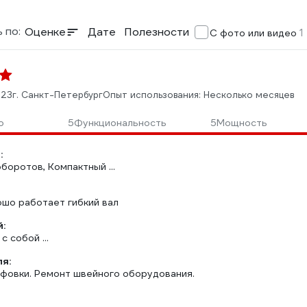
 по:
Оценке
Дате
Полезности
1
С фото или видео
023
г. Санкт-Петербург
Опыт использования: Несколько месяцев
о
5
Функциональность
5
Мощность
:
боротов, Компактный ...
ошо работает гибкий вал
:
 собой ...
ля:
ифовки. Ремонт швейного оборудования.