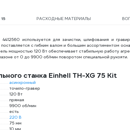
Ы
15
РАСХОДНЫЕ МАТЕРИАЛЫ
ВО
t 4412560 используется для зачистки, шлифования и гравир
ь поставляется с гибким валом и большим ассортиментом осн
тель мощностью 120 Вт обеспечивает стабильную работу агре
пазоне от 0 до 9900 об/мин поворотом специальной рукояти.
ного станка Einhell TH-XG 75 Kit
асинхронный
точило-гравер
120 Вт
прямая
9900 об/мин
есть
220 В
75 мм
10 мм