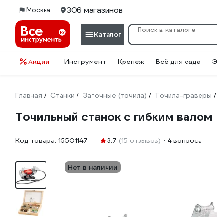
306 магазинов
Москва
Каталог
Акции
Инструмент
Крепеж
Всё для сада
Э
Главная
Станки
Заточные (точила)
Точила-граверы
/
/
/
/
Точильный станок с гибким валом 
Код товара:
15501147
3.7
(15 отзывов)
4 вопроса
Нет в наличии