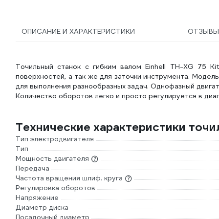
двойная насечка) Булава
000452
ОПИСАНИЕ И ХАРАКТЕРИСТИКИ
ОТЗЫВ
Точильный станок с гибким валом Einhell TH-XG 75 Ki
поверхностей, а так же для заточки инструмента. Модел
для выполнения разнообразных задач. Однофазный двига
Количество оборотов легко и просто регулируется в диа
Технические характеристики точиль
Тип электродвигателя
Тип
Мощность двигателя
Передача
Частота вращения шлиф. круга
Регулировка оборотов
Напряжение
Диаметр диска
Посадочный диаметр