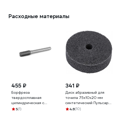
Расходные материалы
455 ₽
341 ₽
Борфреза
Диск абразивный для
твердосплавная
точила 75x10x20 мм
цилиндрическая с
синтетический Пульсар
режущим торцом
798-607
5
(1)
4.8
(10)
(6x13x3x48 мм; B061303;