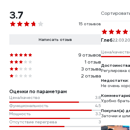
3.7
Сортировать
15 отзывов
Написать отзыв
Глеб
22.03.2
Цена/качеств
9 отзывов
1 отзыв
Достоинства
3 отзыва
Регулировка о
2 отзыва
Недостатки:
Не очень хор
Оценки по параметрам
Комментарий
Цена/качество
3.8
Удобно брать с
Функциональность
4.5
Покупал(а) д
Мощность
3.3
Заточки и шл
Отсутствие перегрева
3