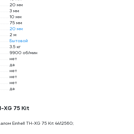
20 мм
3 мм
10 мм
75 мм
20 мм
2 м
Бытовой
3.5 кг
9900 об/мин
нет
да
нет
нет
нет
да
-XG 75 Kit
алом Einhell TH-XG 75 Kit 4412560;