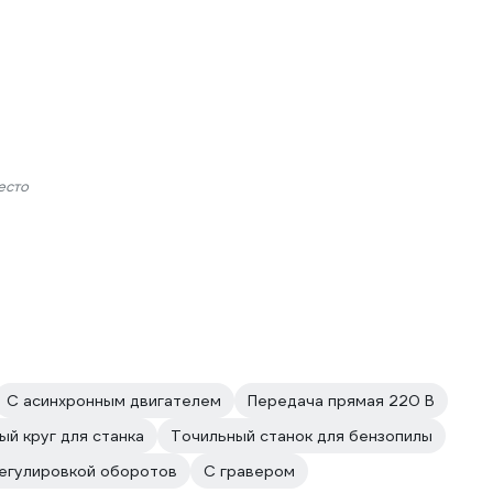
есто
С асинхронным двигателем
Передача прямая 220 В
ый круг для станка
Точильный станок для бензопилы
регулировкой оборотов
С гравером