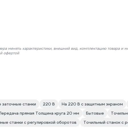
лера менять характеристики, внешний вид, комплектацию товара и м
ой офертой
 заточные станки
220 В
На 220 В с защитным экраном
Передача прямая Толщина круга 20 мм
Бытовые
Точильн
ные станки с регулировкой оборотов
Точильный станок с 