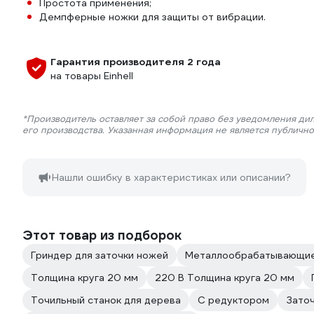
Простота применения;
Демпферные ножки для защиты от вибрации.
Гарантия производителя 2 года
на товары Einhell
*Производитель оставляет за собой право без уведомления ди
его производства. Указанная информация не является публичн
Нашли ошибку в характеристиках или описании?
Этот товар из подборок
Гриндер для заточки ножей
Металлообрабатывающие
Толщина круга 20 мм
220 В Толщина круга 20 мм
Точильный станок для дерева
С редуктором
Заточ