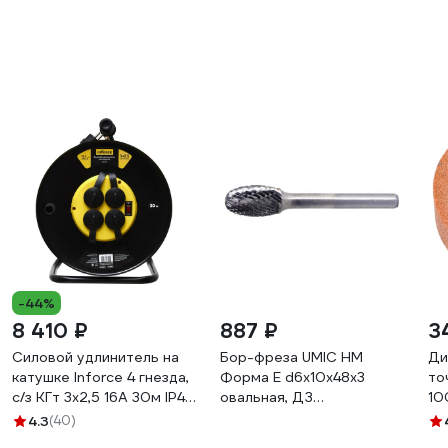
-44%
8 410 ₽
887 ₽
3
Силовой удлинитель на
Бор-фреза UMIC HM
Ди
катушке Inforce 4 гнезда,
Форма E d6x10x48x3
то
с/з КГт 3х2,5 16A 30м IP44
овальная, ДЗ
10
GRANITE ZG 09-15-03
1802403060
61
4.3
(40)