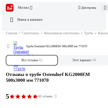
Москва
Для юрлиц
Поиск в каталоге
Главная
/
Сантехника
/
Инженерная сантехника
/
Трубы
/
Канал
Труба Ostendorf KG2000EM 500x3000 мм 771070
Все отзывы
62
Этот вариант
10
Отзывы о трубе Ostendorf KG2000EM
500x3000 мм 771070
5
62 отзыва