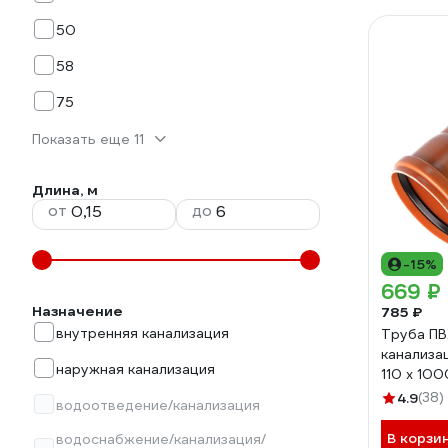
50
58
75
Показать еще 11
Длина, м
от
до
-15%
669 ₽
Назначение
785 ₽
внутренняя канализация
Труба ПВ
канализа
наружная канализация
110 х 10
4.9
(38)
водоотведение/канализация
В корзи
водоснабжение/канализация/