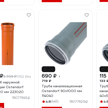
-4%
-
 ₽
690 ₽
115
3 709 ₽
1750 ₽/м
719 ₽
133 
Х наружной
Труба канализационная
Труб
ции Ostendorf
Ostendorf 90х1000 мм
кана
0 мм 223020
114040
40х5
)
16077645
4.8
(445)
4.
16077629
ну