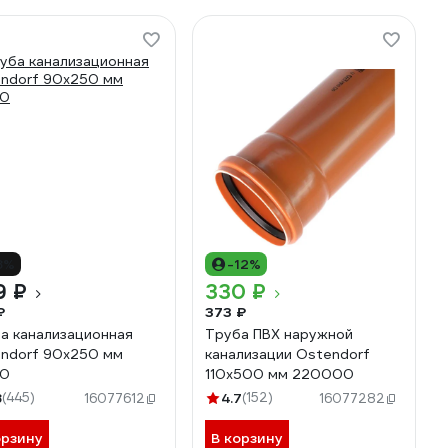
8%
-12%
9 ₽
330 ₽
₽
373 ₽
а канализационная
Труба ПВХ наружной
ndorf 90х250 мм
канализации Ostendorf
10
110х500 мм 220000
8
(445)
4.7
(152)
16077612
16077282
орзину
В корзину