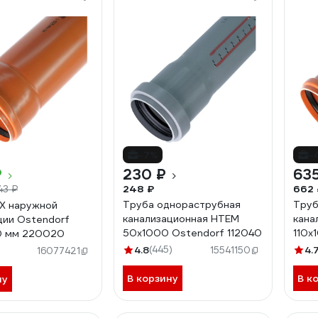
-7%
-
₽
230 ₽
635
248 ₽
662 
143 ₽
Труба однораструбная
Труб
Х наружной
канализационная HTEM
кана
ции Ostendorf
50х1000 Ostendorf 112040
110х
0 мм 220020
4.8
(445)
4.
)
15541150
16077421
В корзину
В к
ну