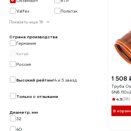
Ostendorf
RTP
Valfex
Политэк
Показать еще 16
Страна производства
Германия
Китай
Россия
1 508 
Высокий рейтинг
4 и 5 звезд
Труба Os
SN8 110x
Только с отзывами
4.9
(38)
В корзи
Диаметр, мм
32
40