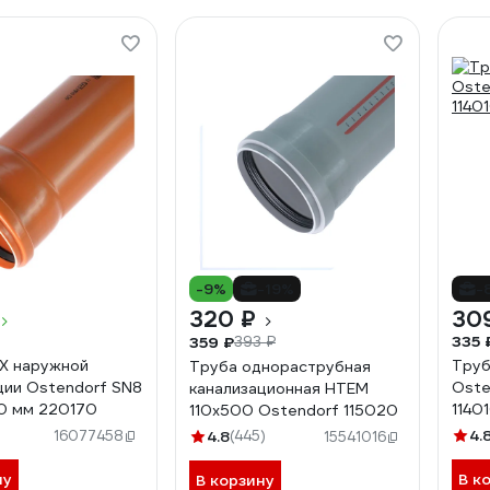
-9%
-19%
-
320 ₽
30
335 
359 ₽
393 ₽
Х наружной
Труб
Труба однораструбная
ции Ostendorf SN8
Oste
канализационная HTEM
00 мм 220170
1140
110х500 Ostendorf 115020
4.
16077458
4.8
(445)
15541016
ну
В к
В корзину