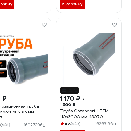
орзину
В корзину
-25%
 ₽
1 170 ₽
1 560 ₽
лизационная труба
Труба Ostendorf HTEM
ndorf 50х315 мм
110х3000 мм 115070
17
4.8
(445)
16263196
8
(445)
16077396