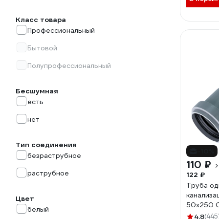
Класс товара
Профессиональный
Бытовой
Полупрофессиональный
Бесшумная
есть
нет
Тип соединения
-10%
безраструбное
110 ₽
раструбное
122 ₽
Труба од
канализа
Цвет
50х250 O
белый
4.8
(445