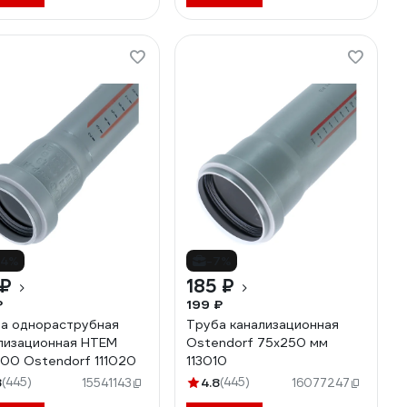
14%
-7%
 ₽
185 ₽
₽
199 ₽
а однораструбная
Труба канализационная
лизационная HTEM
Ostendorf 75х250 мм
00 Ostendorf 111020
113010
8
(445)
4.8
(445)
15541143
16077247