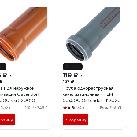
4%
-24%
 ₽
119 ₽
₽
157 ₽
а ПВХ наружной
Труба однораструбная
лизации Ostendorf
канализационная HTEM
1000 мм 220010
50х500 Ostendorf 112020
7
(152)
4.8
(445)
16077349
15541959
орзину
В корзину