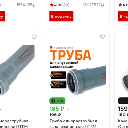
)
4.8
(445)
4.
15541155
16077577
ну
В корзину
В к
-6%
-
185 ₽
159
196 ₽
180 
нораструбная
Труба однораструбная
Кана
ционная HTEM
канализационная HTEM
Oste