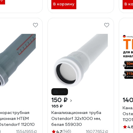
В корзину
В к
-9%
150 ₽
140
165 ₽
Кана
нораструбная
Канализационная труба
Oste
ционная HTEM
Ostendorf 32х1000 мм,
1120
stendorf 112010
белая 559030
4.
)
4.7
(146)
15541955
16077652