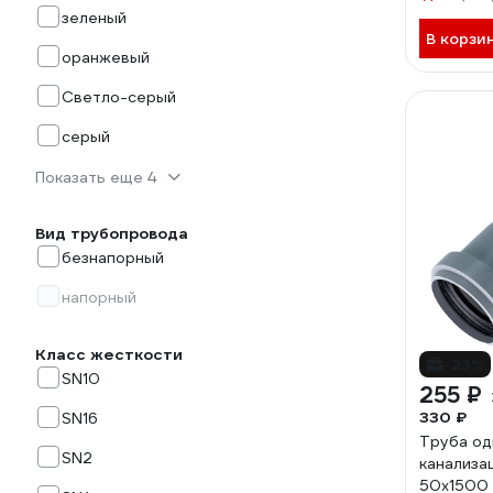
зеленый
В корзи
оранжевый
Светло-серый
серый
Показать еще 4
Вид трубопровода
безнапорный
напорный
Класс жесткости
-23%
SN10
255 ₽
330 ₽
SN16
Труба од
SN2
канализа
50х1500 