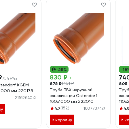
-25%
-19
₽
830 ₽
74
754 ₽/м
875 ₽
805 
1 101 ₽
tendorf KGEM
Труба ПВХ наружной
Труб
2000 мм 220175
канализации Ostendorf
кана
21162640
160х1000 мм 222010
110х
1150
4.7
(152)
4.
16077374
ну
В корзину
В к