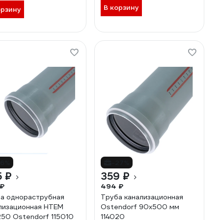
В корзину
орзину
16%
-27%
5 ₽
359 ₽
 ₽
494 ₽
а однораструбная
Труба канализационная
лизационная HTEM
Ostendorf 90х500 мм
250 Ostendorf 115010
114020