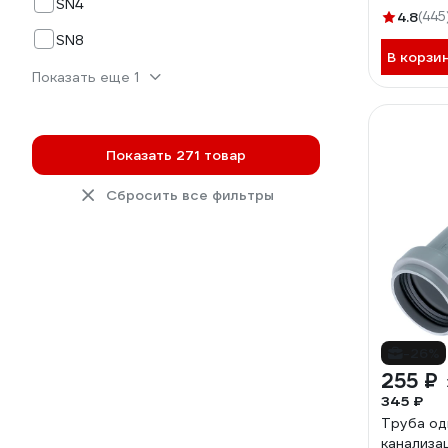
SN4
4.8
(445
SN8
В корзи
Показать еще 1
Показать 271 товар
Сбросить все фильтры
-26%
255 ₽
345 ₽
Труба од
канализа