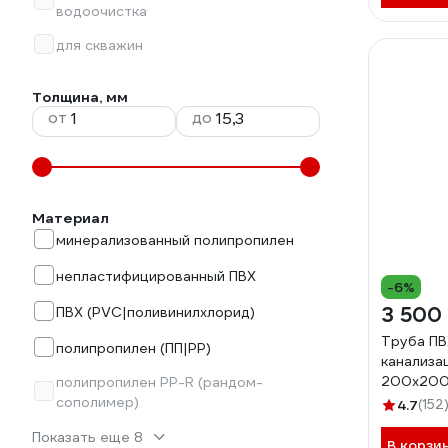
водоочистка
для скважин
Толщина, мм
от
до
Материал
минерализованный полипропилен
непластифицированный ПВХ
-6%
3 500
ПВХ (PVC|поливинилхлорид)
Труба ПВ
полипропилен (ПП|PP)
канализа
200х200
полипропилен PP-R (рандом-
сополимер)
4.7
(152
Показать еще 8
В корзи