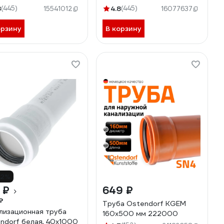
8
(445)
4.8
(445)
15541012
16077637
орзину
В корзину
12%
 ₽
649 ₽
₽
Труба Ostendorf KGEM
лизационная труба
160x500 мм 222000
ndorf белая, 40x1000