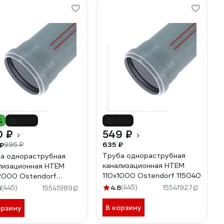
%
-26%
-14%
0 ₽
549 ₽
635 ₽
₽
996 ₽
Труба однораструбная
а однораструбная
канализационная HTEM
лизационная HTEM
110х1000 Ostendorf 115040
2000 Ostendorf
60
4.8
(445)
8
(445)
15541927
15541989
В корзину
орзину