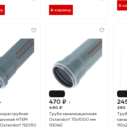
В к
ну
В корзину
-4%
-
470 ₽
24
490 ₽
290
нораструбная
Труба канализационная
Труб
ционная HTEM
Ostendorf 75х1000 мм
кана
Ostendorf 112050
113040
110х