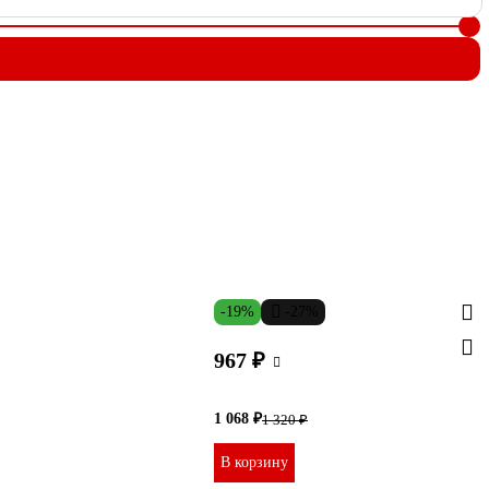
-19%
-27%
967 ₽
1 068 ₽
1 320 ₽
В корзину