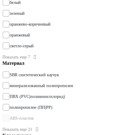
белый
зеленый
оранжево-коричневый
оранжевый
светло-серый
Показать еще 7
Материал
SBR синтетический каучук
минерализованный полипропилен
ПВХ (PVC|поливинилхлорид)
полипропилен (ПП|PP)
ABS-пластик
Показать еще 21