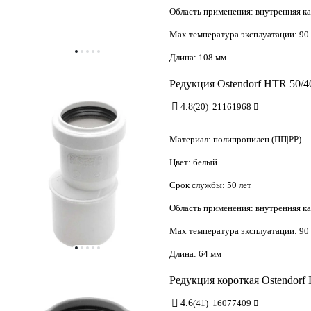
Область применения:
внутренняя к
Max температура эксплуатации:
90
Длина:
108 мм
Редукция Ostendorf HTR 50/4
4.8
(20)
21161968
Материал:
полипропилен (ПП|PP)
Цвет:
белый
Срок службы:
50 лет
Область применения:
внутренняя к
Max температура эксплуатации:
90
Длина:
64 мм
Редукция короткая Ostendorf
4.6
(41)
16077409