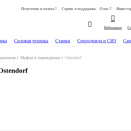
Получение и оплата
Сервис и поддержка
О нас
Инвесто
Избранное
С
ика
Силовая техника
Станки
Спецодежда и СИЗ
Сан
ационные
/
Муфты и переходники
/
Ostendorf
stendorf