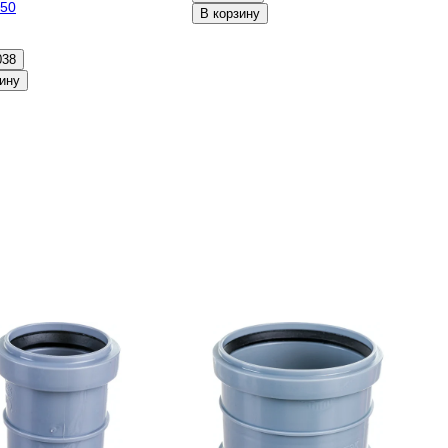
50
В корзину
038
ину