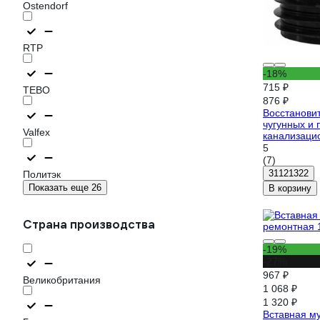
Ostendorf
RTP
-18%
715 ₽
TEBO
876 ₽
Восстанови
чугунных и 
Valfex
канализаци
d110мм ШГ
5
(7)
31121322
Политэк
Показать еще 26
В корзину
Страна производства
-19%
-27%
967 ₽
Великобритания
1 068 ₽
1 320 ₽
Вставная м