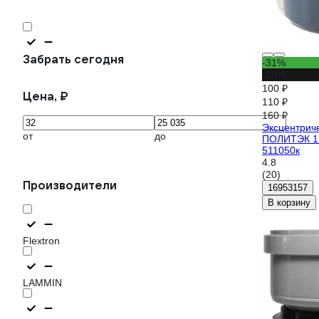
Забрать сегодня
-31%
-38%
100 ₽
Цена, ₽
110 ₽
160 ₽
Эксцентрич
от
до
ПОЛИТЭК 11
511050к
4.8
(20)
Производители
16953157
В корзину
Flextron
LAMMIN