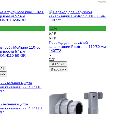
-11%
57 ₽
64 ₽
Переход для наружной
канализации Flextron d 110/50 мм
 в трубу McAlpine 110-50
140772
р врезки 57 мм
5
ONN110-50-GR
(12)
31177326
321
В корзину
ину
ительная муфта
ой канализации RTP 110
97