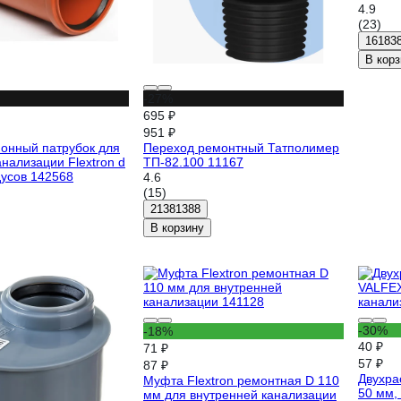
4.9
(23)
16183
В корз
-27%
695 ₽
951 ₽
онный патрубок для
Переход ремонтный Татполимер
нализации Flextron d
ТП-82.100 11167
дусов 142568
4.6
(15)
21381388
В корзину
-30%
-18%
40 ₽
71 ₽
57 ₽
87 ₽
Двухра
Муфта Flextron ремонтная D 110
50 мм,
мм для внутренней канализации