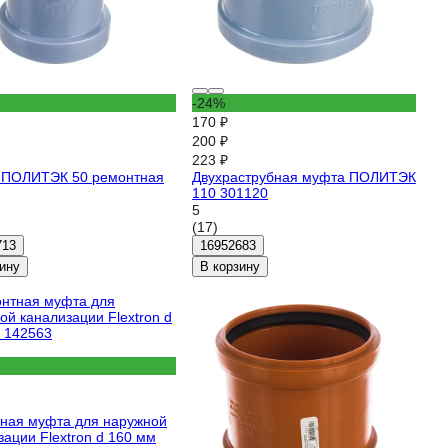
-24%
170 ₽
200 ₽
223 ₽
 ПОЛИТЭК 50 ремонтная
Двухраструбная муфта ПОЛИТЭК
110 301120
5
(17)
713
16952683
ину
В корзину
ная муфта для наружной
зации Flextron d 160 мм