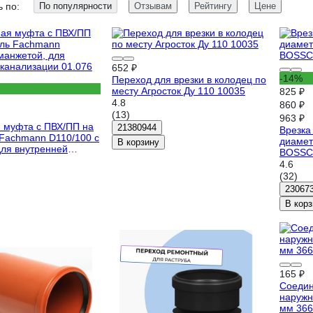
 по:
По популярности
Отзывам
Рейтингу
Цене
652 ₽
-14%
Переход для врезки в колодец по
месту Агросток Ду 110 10035
825 ₽
4.8
860 ₽
(13)
963 ₽
 муфта с ПВХ/ПП на
21380944
Врезка
 Fachmann D110/100 с
диамет
В корзину
для внутренней
BOSSC
и 01.076
4.6
(32)
23067
В корз
165 ₽
Соедин
наружн
мм 366