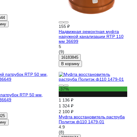
644
ину
155 ₽
Надвижная ремонтная муфта
наружной канализации RTP 110
мм 36699
5
(9)
16183845
В корзину
-37%
-46%
 патрубок RTP 50 мм,
36649
1 136 ₽
1 324 ₽
2 100 ₽
825
Муфта восстановитель раструба
Политэк ф110 1479-01
ину
4.9
(8)