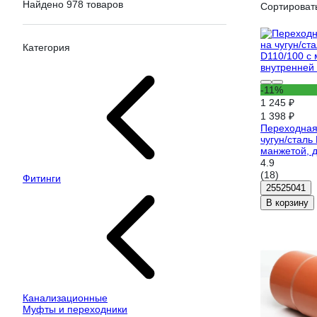
Найдено 978 товаров
Сортировать
Категория
-11%
1 245 ₽
1 398 ₽
Переходная
чугун/сталь
манжетой, 
канализаци
4.9
(18)
Фитинги
25525041
В корзину
Канализационные
Муфты и переходники