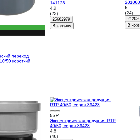
201060
141128
5
4.9
(24)
(23)
21203
25682979
В корз
В корзину
еский переход
0/50 короткий
55 ₽
Эксцентрическая редукция RTP
40/50, серая 36423
4.8
(48)