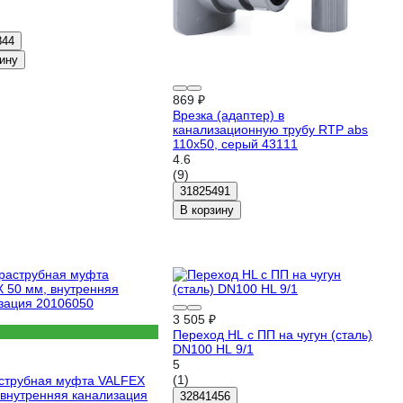
844
ину
869 ₽
Врезка (адаптер) в
канализационную трубу RTP abs
110x50, серый 43111
4.6
(9)
31825491
В корзину
3 505 ₽
Переход HL c ПП на чугун (сталь)
DN100 HL 9/1
5
(1)
струбная муфта VALFEX
 внутренняя канализация
32841456