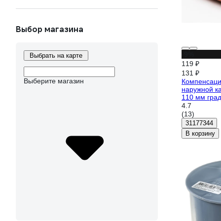
Выбор магазина
-9%
Выбрать на карте
119 ₽
131 ₽
Выберите магазин
Компенсаци
наружной ка
110 мм гра
4.7
(13)
31177344
В корзину