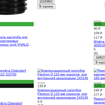
16183863
В корзину
-23%
90 ₽
109 ₽
тель раструба для
117 ₽
пластиковых
Муфта
онных труб VIVALDO
300510
772765
5
(6)
16952
В корз
-12%
139 ₽
Компенсационный патрубок
245 ₽
Flextron D 110 мм градусов, для
277 ₽
внутренней канализации 143145
Ремонт
4.9
канали
уфта Ostendorf