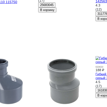
(17)
142563
110 115750
25683045
4.3
(12)
В корзину
31177
В корз
188 ₽
Гибкий
серый 
4.5
(17)
16183
В корз