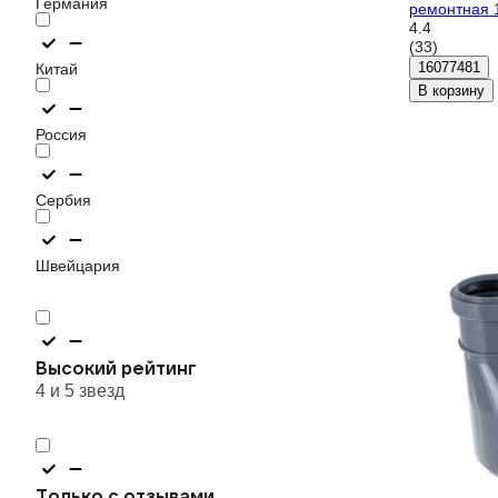
Германия
ремонтная 
4.4
(33)
16077481
Китай
В корзину
Россия
Сербия
Швейцария
Высокий рейтинг
4 и 5 звезд
Только с отзывами