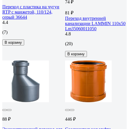
74 ₽
Переход с пластика на чугун
RTP с манжетой, 110/124,
81 ₽
серый 36644
Переход внутренней
4.4
канализации LAMMIN 110х50
Lm35060011050
(7)
4.8
В корзину
(20)
В корзину
88 ₽
446 ₽