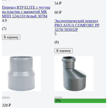
54 ₽
Переход RTP ELITE с чугуна
на пластик с манжетой МК
60 ₽
МПП 124x110 белый 30784
4.9
Эксцентрический переход
PRO AQUA COMFORT PP
(7)
32/50 505032P
5
В корзину
(8)
В корзину
-9%
328 ₽