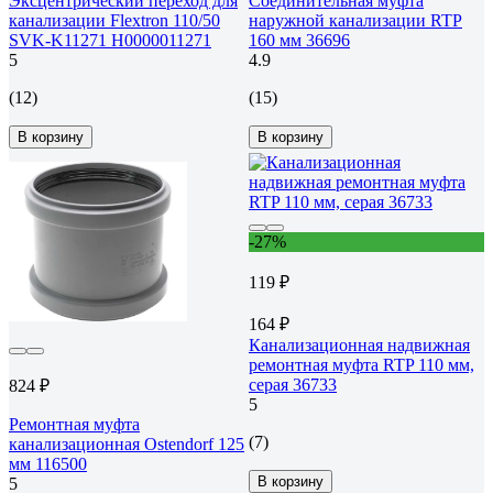
Эксцентрический переход для
Соединительная муфта
канализации Flextron 110/50
наружной канализации RTP
SVK-K11271 Н0000011271
160 мм 36696
5
4.9
(12)
(15)
В корзину
В корзину
-27%
119 ₽
164 ₽
Канализационная надвижная
ремонтная муфта RTP 110 мм,
серая 36733
824 ₽
5
Ремонтная муфта
(7)
канализационная Ostendorf 125
мм 116500
В корзину
5