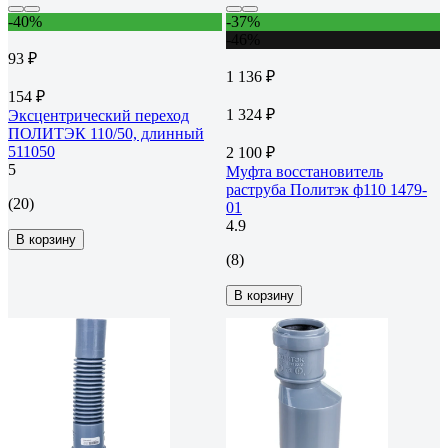
-40%
-37%
-46%
93 ₽
1 136 ₽
154 ₽
1 324 ₽
Эксцентрический переход
ПОЛИТЭК 110/50, длинный
511050
2 100 ₽
5
Муфта восстановитель
раструба Политэк ф110 1479-
(20)
01
4.9
В корзину
(8)
В корзину