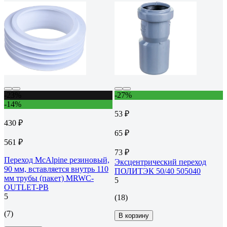
-23%
-27%
-14%
53 ₽
430 ₽
65 ₽
561 ₽
73 ₽
Переход McAlpine резиновый,
Эксцентрический переход
90 мм, вставляется внутрь 110
ПОЛИТЭК 50/40 505040
мм трубы (пакет) MRWC-
5
OUTLET-PB
5
(18)
(7)
В корзину