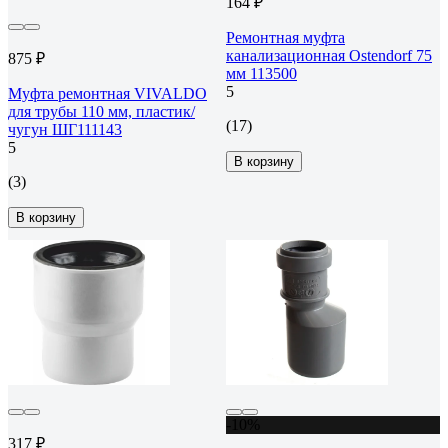
164 ₽
Ремонтная муфта
канализационная Ostendorf 75
875 ₽
мм 113500
5
Муфта ремонтная VIVALDO
для трубы 110 мм, пластик/
(17)
чугун ШГ111143
5
В корзину
(3)
В корзину
-10%
317 ₽