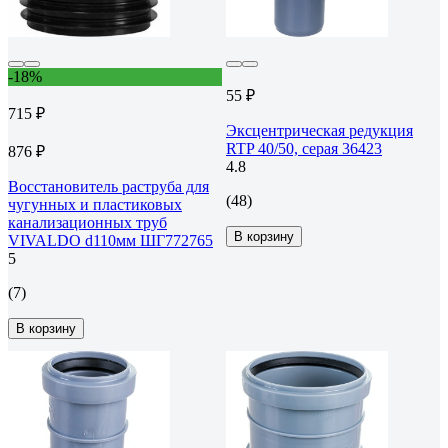
-18%
55 ₽
715 ₽
Эксцентрическая редукция
RTP 40/50, серая 36423
876 ₽
4.8
Восстановитель раструба для
(48)
чугунных и пластиковых
канализационных труб
В корзину
VIVALDO d110мм ШГ772765
5
(7)
В корзину