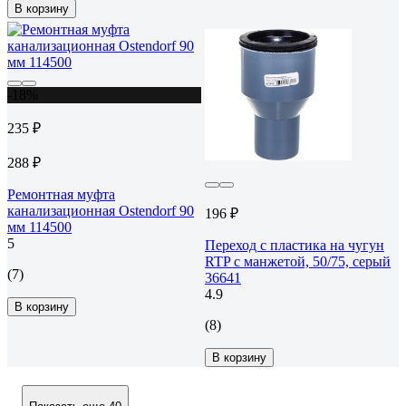
В корзину
-18%
235 ₽
288 ₽
Ремонтная муфта
канализационная Ostendorf 90
196 ₽
мм 114500
5
Переход с пластика на чугун
RTP с манжетой, 50/75, серый
(7)
36641
4.9
В корзину
(8)
В корзину