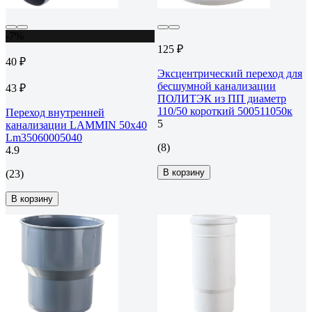
-7%
125 ₽
40 ₽
Эксцентрический переход для
бесшумной канализации
43 ₽
ПОЛИТЭК из ПП диаметр
110/50 короткий 500511050к
Переход внутренней
5
канализации LAMMIN 50х40
Lm35060005040
(8)
4.9
В корзину
(23)
В корзину