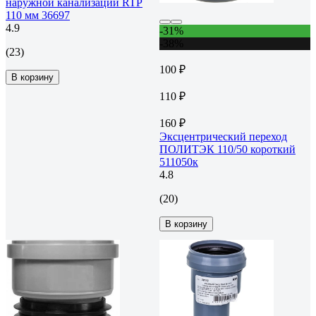
наружной канализации RTP
110 мм 36697
4.9
-31%
-38%
(23)
100 ₽
В корзину
110 ₽
160 ₽
Эксцентрический переход
ПОЛИТЭК 110/50 короткий
511050к
4.8
(20)
В корзину