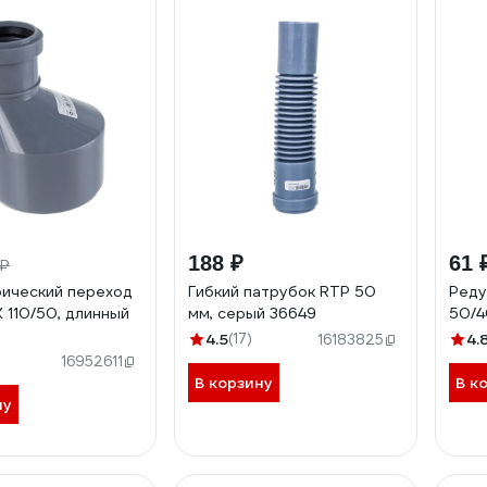
188 ₽
61 
 ₽
ический переход
Гибкий патрубок RTP 50
Реду
110/50, длинный
мм, серый 36649
50/4
4.5
(17)
4.
16183825
16952611
В корзину
В к
ну