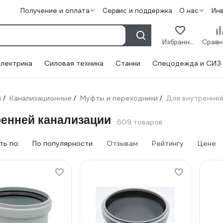
Получение и оплата
Сервис и поддержка
О нас
Ин
Избранное
лектрика
Силовая техника
Станки
Спецодежда и СИЗ
и
Канализационные
Муфты и переходники
Для внутренней
/
/
/
енней канализации
609 товаров
ь по:
По популярности
Отзывам
Рейтингу
Цене