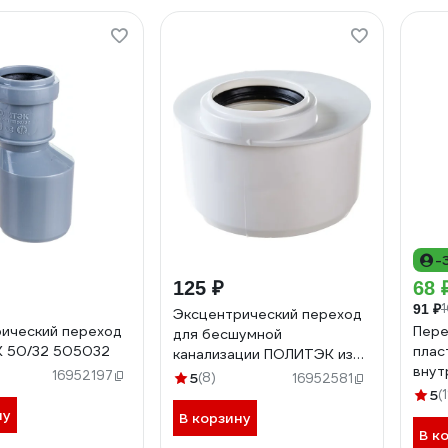
-
125 ₽
68 
91 ₽
Эксцентрический переход
ический переход
Пере
для бесшумной
 50/32 505032
плас
канализации ПОЛИТЭК из
внут
ПП диаметр 110/50
16952197
5
(8)
16952581
2312
короткий 500511050к
5
(1
ну
В корзину
В к