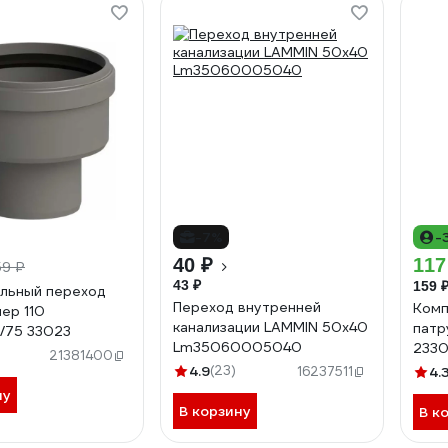
-7%
-
40 ₽
117
59 ₽
43 ₽
159 
льный переход
Переход внутренней
Комп
ер 110
канализации LAMMIN 50х40
патр
/75 33023
Lm35060005040
2330
21381400
4.9
(23)
16237511
4.
ну
В корзину
В к