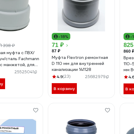
-18%
-
₽
71 ₽
825
1 398 ₽
87 ₽
860 
ая муфта с ПВХ/
Муфта Flextron ремонтная
Врез
гун/сталь Fachmann
D 110 мм для внутренней
110-
 с манжетой, для
канализации 141128
мм 
ей канализации
25525041
4.9
(23)
25682979
4.
ну
В корзину
В к