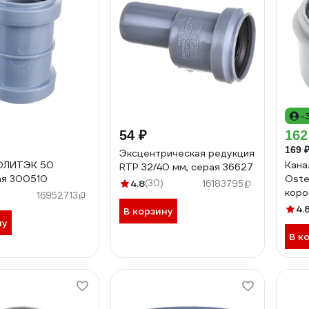
-
54 ₽
162
169 
Эксцентрическая редукция
ОЛИТЭК 50
Кана
RTP 32/40 мм, серая 36627
ая 300510
Oste
4.8
(30)
16183795
коро
16952713
4.
В корзину
ну
В к