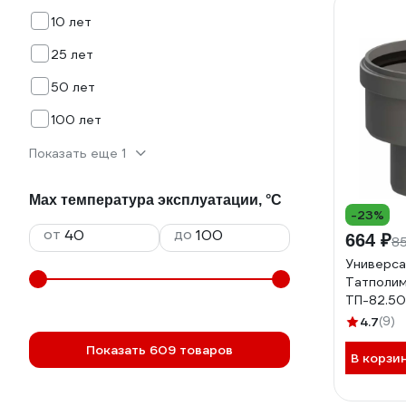
10 лет
25 лет
50 лет
100 лет
Показать еще 1
Max температура эксплуатации, °С
-23%
от
до
664 ₽
8
Универса
Татполим
ТП-82.50
4.7
(9)
Показать 609 товаров
В корзи