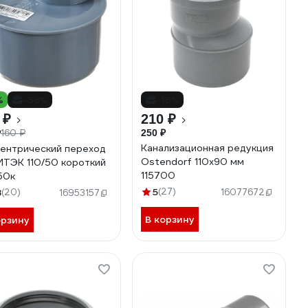
%
-38%
-16%
 ₽
210 ₽
160 ₽
250 ₽
₽
Канализационная редукция
ентрический переход
Ostendorf 110х90 мм
ТЭК 110/50 короткий
115700
50к
5
(27)
8
(20)
16077672
16953157
В корзину
орзину