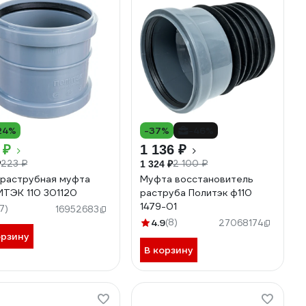
24%
-37%
-46%
 ₽
1 136 ₽
223 ₽
2 100 ₽
₽
1 324 ₽
раструбная муфта
Муфта восстановитель
ТЭК 110 301120
раструба Политэк ф110
1479-01
17)
16952683
4.9
(8)
27068174
орзину
В корзину