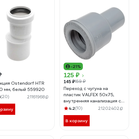
-21%
₽
125 ₽
159 ₽
145 ₽
кция Ostendorf HTR
Переход с чугуна на
0 мм, белый 559920
пластик VALFEX 50x75,
8
(20)
21161968
внутренняя канализация с
манжетой 23050075М
4.2
(10)
21202402
орзину
В корзину