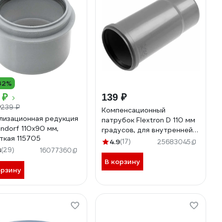
32%
 ₽
139 ₽
239 ₽
₽
Компенсационный
лизационная редукция
патрубок Flextron D 110 мм
ndorf 110х90 мм,
градусов, для внутренней
ткая 115705
канализации 143145
4.9
(17)
25683045
8
(29)
16077360
В корзину
орзину