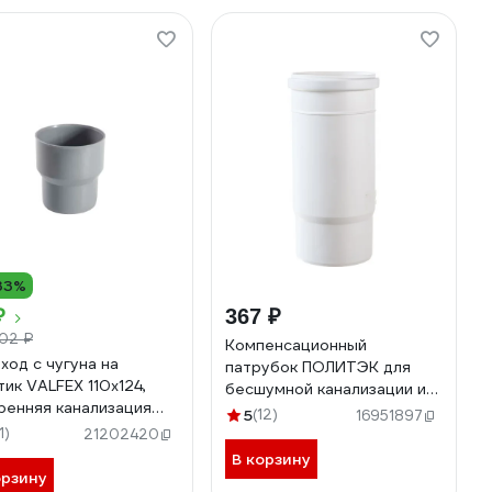
33%
₽
367 ₽
102 ₽
Компенсационный
ход с чугуна на
патрубок ПОЛИТЭК для
тик VALFEX 110x124,
бесшумной канализации из
ренняя канализация
ПП, диаметр 110
5
(12)
16951897
4110
900100050
1)
21202420
В корзину
орзину