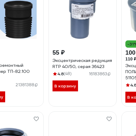
-31
55 ₽
100
110 
Эксцентрическая редукция
 ремонтный
Эксц
RTP 40/50, серая 36423
ер ТП-82.100
ПОЛИ
4.8
(48)
16183863
5110
21381388
4.
В корзину
ну
В к