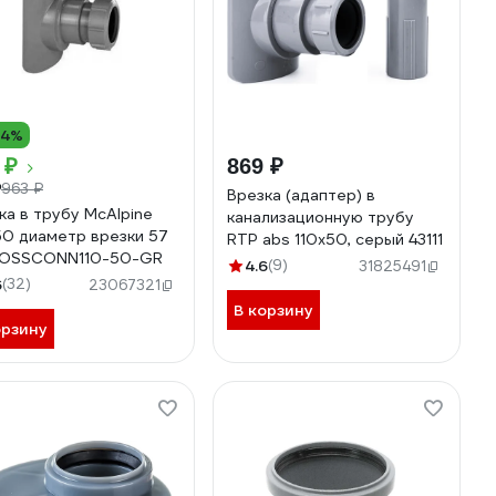
14%
 ₽
869 ₽
963 ₽
₽
Врезка (адаптер) в
ка в трубу McAlpine
канализационную трубу
50 диаметр врезки 57
RTP abs 110x50, серый 43111
BOSSCONN110-50-GR
4.6
(9)
31825491
6
(32)
23067321
В корзину
орзину