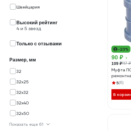
Швейцария
Высокий рейтинг
4 и 5 звезд
Только с отзывами
-23%
90 ₽
Размер, мм
117 ₽
109 ₽
Муфта П
32
ремонтн
32х25
5
(6)
32х32
В корзи
32х40
32х50
Показать еще 61