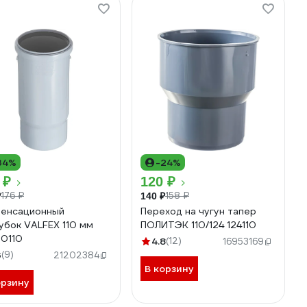
34%
-24%
 ₽
120 ₽
176 ₽
158 ₽
₽
140 ₽
енсационный
Переход на чугун тапер
убок VALFEX 110 мм
ПОЛИТЭК 110/124 124110
0110
4.8
(12)
16953169
3
(9)
21202384
В корзину
орзину