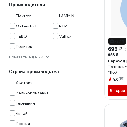
Производители
Flextron
LAMMIN
Ostendorf
RTP
TEBO
Valfex
-27%
Политэк
695 ₽
953 ₽
Показать еще 22
Переход
Татполим
Страна производства
11167
4.6
(15)
Австрия
В корзи
Великобритания
Германия
Китай
Россия