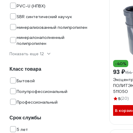
PVC-U (НПВХ)
SBR синтетический каучук
минерализованный полипропилен
минералонаполненный
полипропилен
Показать еще 12
-40%
Класс товара
93 ₽
154
Эксцентр
Бытовой
ПОЛИТЭК 
Полупрофессиональный
511050
5
(20)
Профессиональный
В корзи
Срок службы
5 лет