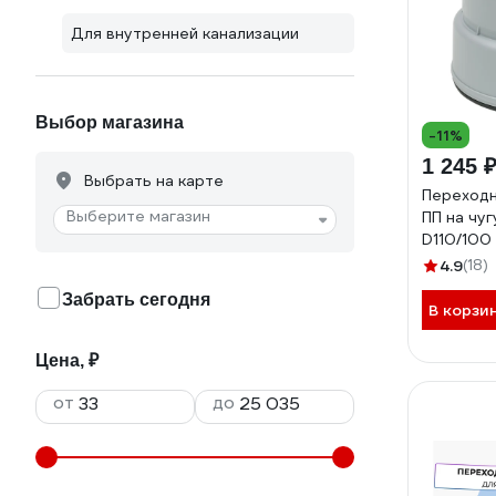
Для внутренней канализации
Выбор магазина
-11%
1 245 
Выбрать на карте
Переходн
Выберите магазин
ПП на чу
D110/100
внутренн
4.9
(18)
01.076
Забрать сегодня
В корзи
Цена, ₽
от
до