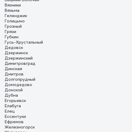
Вязники
Вязьма
Геленджик
Голицыно
Грозный
Грязи
Губкин
Гусь-Хрустальный
Дедовск
Дзержинск
Дзержинский
Димитровград
Динская
Дмитров
Долгопрудный
Домодедово
Донской
Дубна
Егорьевск
Елабуга
Елец
Ессентуки
Ефремов
Железногорск