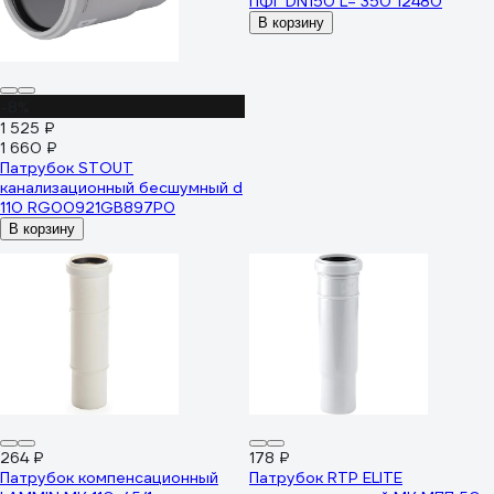
ПФГ DN150 L= 350 12480
В корзину
-8%
1 525 ₽
1 660 ₽
Патрубок STOUT
канализационный бесшумный d
110 RG00921GB897P0
В корзину
264 ₽
178 ₽
Патрубок компенсационный
Патрубок RTP ELITE