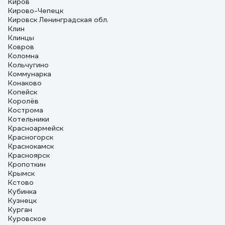
Киров
Кирово-Чепецк
Кировск Ленинградская обл.
Клин
Клинцы
Ковров
Коломна
Кольчугино
Коммунарка
Конаково
Копейск
Королёв
Кострома
Котельники
Красноармейск
Красногорск
Краснокамск
Красноярск
Кропоткин
Крымск
Кстово
Кубинка
Кузнецк
Курган
Куровское