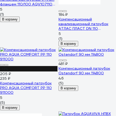
фланцем 110/100 AQV107110
14785
5
(1)
184 ₽
Компенсационный
В корзину
канализационный патрубок
АТЛАС ПЛАСТ DN 110
SPCSС0000110
5
(1)
В корзину
481 ₽
Компенсационный патрубок
-13%
Ostendorf 90 мм 114800
205 ₽
4.6
235 ₽
Компенсационный патрубок
(5)
PRO AQUA COMFORT PP 110
В корзину
911000
5
(5)
В корзину