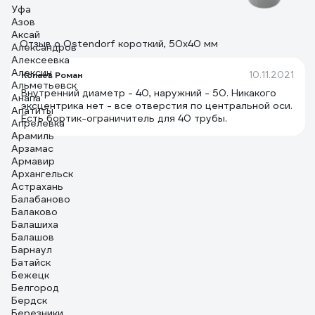
Уфа
Азов
Аксай
Отзыв о Ostendorf короткий, 50х40 мм
Александров
Алексеевка
Алексин
10.11.2021
Копаев Роман
Альметьевск
Внутренний диаметр - 40, наружний - 50. Никакого
Анапа
эксцентрика нет - все отверстия по центральной оси.
Апатиты
Есть бортик-ограничитель для 40 трубы.
Апрелевка
Арамиль
Арзамас
Армавир
Архангельск
Астрахань
Балабаново
Балаково
Балашиха
Балашов
Барнаул
Батайск
Бежецк
Белгород
Бердск
Березники