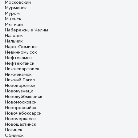
Московский
Мурманск
Муром
Мценск
Мытищи
Набережные Челны
Назрань
Нальчик
Наро-Фоминск
Невинномысск
Нефтекамск
Нефтеюганск
Нижневартовск
Нижнекамск
Нижний Тагил
Нововоронеж
Новокузнецк
Новокуйбышевск
Новомосковск
Новороссийск
Новочебоксарск
Новочеркасск
Новошахтинск
Ногинск
Обнинск