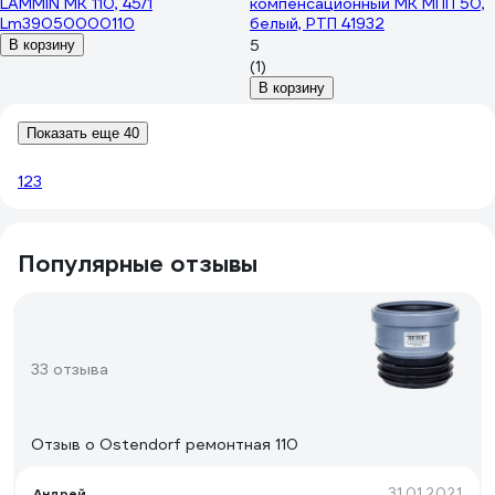
LAMMIN МК 110, 45/1
компенсационный МК МПП 50,
Lm39050000110
белый, РТП 41932
5
В корзину
(1)
В корзину
Показать еще 40
1
2
3
Популярные отзывы
33 отзыва
Отзыв о Ostendorf ремонтная 110
31.01.2021
Андрей