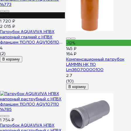
-15%
1 720 ₽
2 015 ₽
Патрубок AQUAVIVA НПВХ
напорный гладкий с НПВХ
фланцем 110/100 AQV106110
-12%
14773
4
145 ₽
(2)
164 ₽
Компенсационный патрубок
В корзину
LAMMIN НК 110
Lm36070000100
2.7
(10)
В корзину
1 754 ₽
Патрубок AQUAVIVA НПВХ
напорный раструбный с НПВХ