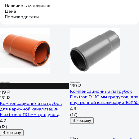
Наличие в магазинах
Цена
Производители
139 ₽
-9%
Компенсационный патрубок
119 ₽
Flextron D 110 мм градусов, для
131 ₽
внутренней канализации 143145
Компенсационный патрубок
4.9
для наружной канализации
Flextron d 110 мм градусов
(17)
142568
4.7
В корзину
(13)
В корзину