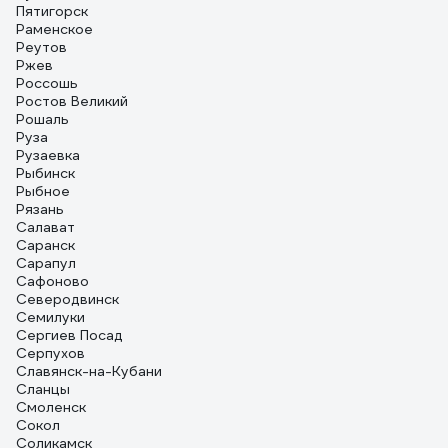
Пятигорск
Раменское
Реутов
Ржев
Россошь
Ростов Великий
Рошаль
Руза
Рузаевка
Рыбинск
Рыбное
Рязань
Салават
Саранск
Сарапул
Сафоново
Северодвинск
Семилуки
Сергиев Посад
Серпухов
Славянск-на-Кубани
Сланцы
Смоленск
Сокол
Соликамск