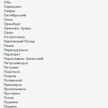
Обь
Одинцово
Озёры
Октябрьский
Омск
Оренбург
Орехово-Зуево
Орёл
Острогожск
Павловский Посад
Пенза
Первоуральск
Пересвет
Переславль-Залесский
Петрозаводск
Петушки
Подольск
Покров
Полевской
Приозерск
Прокопьевск
Протвино
Псков
Пушкино
Пущино