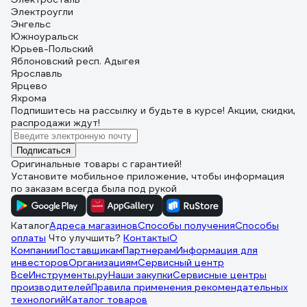
Электроугли
Энгельс
Южноуральск
Юрьев-Польский
Яблоновский респ. Адыгея
Ярославль
Ярцево
Яхрома
Подпишитесь
на рассылку
и будьте в курсе! Акции, скидки,
распродажи ждут!
Подписаться
Оригинальные товары с гарантией!
Установите мобильное приложение, чтобы информация
по заказам всегда была под рукой
Каталог
Адреса магазинов
Способы получения
Способы
оплаты
Что улучшить?
Контакты
О
Компании
Поставщикам
Партнерам
Информация для
инвесторов
Организациям
Сервисный центр
ВсеИнструменты.ру
Наши закупки
Сервисные центры
производителей
Правила применения рекомендательных
технологий
Каталог товаров