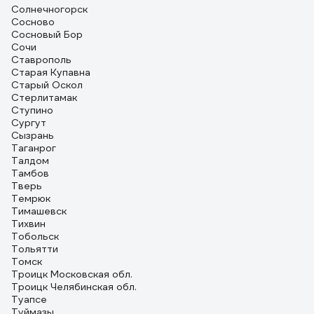
Солнечногорск
Сосново
Сосновый Бор
Сочи
Ставрополь
Старая Купавна
Старый Оскол
Стерлитамак
Ступино
Сургут
Сызрань
Таганрог
Талдом
Тамбов
Тверь
Темрюк
Тимашевск
Тихвин
Тобольск
Тольятти
Томск
Троицк Московская обл.
Троицк Челябинская обл.
Туапсе
Туймазы