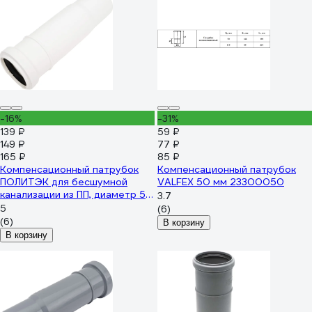
-16%
-31%
139 ₽
59 ₽
149 ₽
77 ₽
165 ₽
85 ₽
Компенсационный патрубок
Компенсационный патрубок
ПОЛИТЭК для бесшумной
VALFEX 50 мм 23300050
канализации из ПП, диаметр 50
3.7
900100110
5
(6)
(6)
В корзину
В корзину