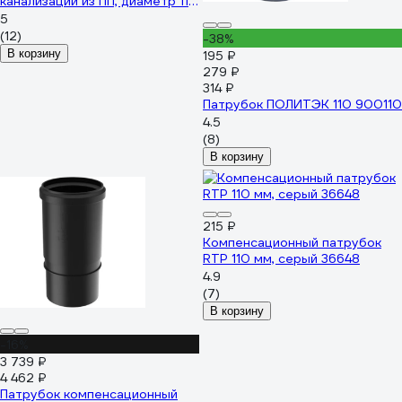
канализации из ПП, диаметр 110
900100050
5
(12)
-38%
В корзину
195 ₽
279 ₽
314 ₽
Патрубок ПОЛИТЭК 110 900110
4.5
(8)
В корзину
215 ₽
Компенсационный патрубок
RTP 110 мм, серый 36648
4.9
(7)
В корзину
-16%
3 739 ₽
4 462 ₽
Патрубок компенсационный