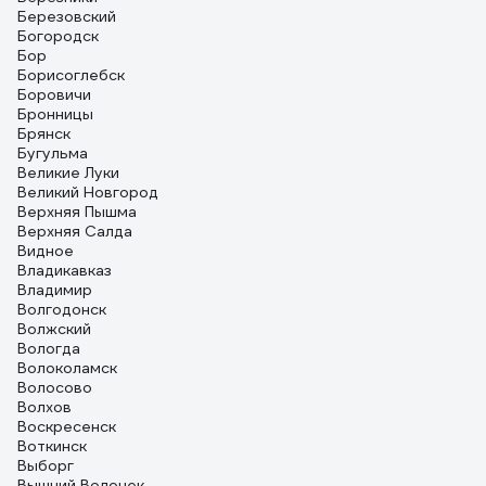
Березовский
Богородск
Бор
Борисоглебск
Боровичи
Бронницы
Брянск
Бугульма
Великие Луки
Великий Новгород
Верхняя Пышма
Верхняя Салда
Видное
Владикавказ
Владимир
Волгодонск
Волжский
Вологда
Волоколамск
Волосово
Волхов
Воскресенск
Воткинск
Выборг
Вышний Волочек