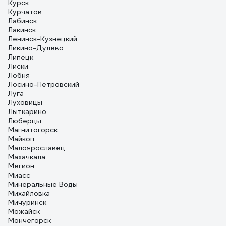
Курск
Курчатов
Лабинск
Лакинск
Ленинск-Кузнецкий
Ликино-Дулево
Липецк
Лиски
Лобня
Лосино-Петровский
Луга
Луховицы
Лыткарино
Люберцы
Магнитогорск
Майкоп
Малоярославец
Махачкала
Мегион
Миасс
Минеральные Воды
Михайловка
Мичуринск
Можайск
Мончегорск