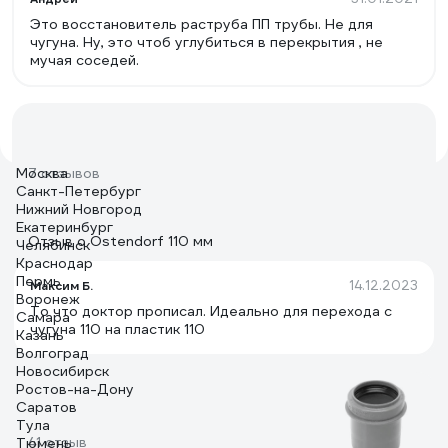
Это восстановитель раструба ПП трубы. Не для
чугуна. Ну, это чтоб углубиться в перекрытия , не
мучая соседей.
Москва
7 отзывов
Санкт-Петербург
Нижний Новгород
Екатеринбург
Отзыв о Ostendorf 110 мм
Челябинск
Краснодар
Пермь
14.12.2023
Максим Б.
Воронеж
То что доктор прописал. Идеально для перехода с
Самара
чугуна 110 на пластик 110
Казань
Волгоград
Новосибирск
Ростов-на-Дону
Саратов
Тула
41 отзыв
Тюмень