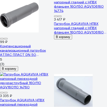
3 417 ₽
Патрубок AQUAVIVA НПВХ
напорный гладкий с НПВХ
фланцем 160/150 AQV106160
14774
В корзину
99 ₽
Компенсационный
канализационный патрубок
АТЛАС ПЛАСТ DN 50
SPCSС0000050
5
(3)
В корзину
3 335 ₽
Патрубок AQUAVIVA НПВХ
напорный переходной