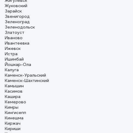
Жигулевск
Жуковский
Зарайск
Звенигород
Зеленоград
Зеленодольск
Златоуст
Иваново
Ивантеевка
Ижевск
Истра
Ишимбай
Йошкар-Ола
Калуга
Каменск-Уральский
Каменск-Шахтинский
Камышин
Касимов
Кашира
Кемерово
Кимры
Кингисепп
Кинешма
Киржач
Кириши