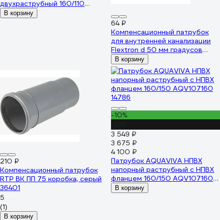
двухраструбный 160/110
AQV160110 14760
В корзину
64 ₽
Компенсационный патрубок
для внутренней канализации
Flextron d 50 мм градусов
148039
В корзину
-10%
-13%
3 549 ₽
3 675 ₽
4 100 ₽
Патрубок AQUAVIVA НПВХ
210 ₽
напорный раструбный с НПВХ
Компенсационный патрубок
фланцем 160/150 AQV107160
RTP ВК ПП 75 коробка, серый
14786
36401
В корзину
5
(1)
В корзину