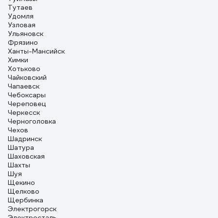
Тутаев
Удомля
Узловая
Ульяновск
Фрязино
Ханты-Мансийск
Химки
Хотьково
Чайковский
Чапаевск
Чебоксары
Череповец
Черкесск
Черноголовка
Чехов
Шадринск
Шатура
Шаховская
Шахты
Шуя
Щекино
Щелково
Щербинка
Электрогорск
Электросталь