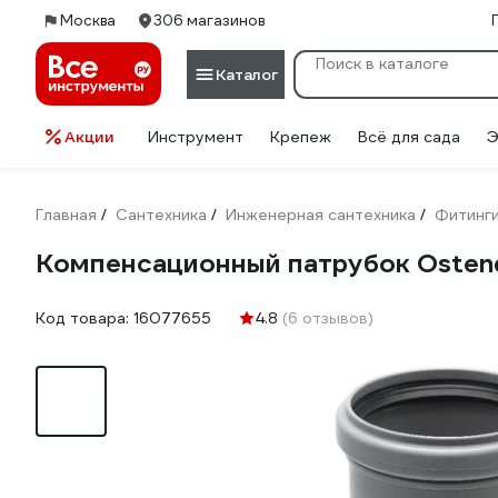
Москва
306 магазинов
Каталог
Акции
Инструмент
Крепеж
Всё для сада
Э
Главная
Сантехника
Инженерная сантехника
Фитинг
/
/
/
Компенсационный патрубок Ostend
Код товара:
16077655
4.8
(6 отзывов)