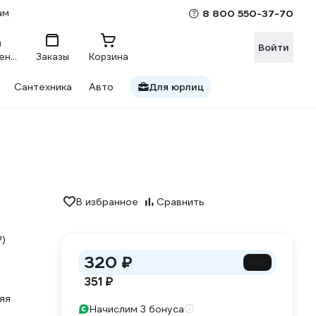
ам
8 800 550-37-70
Войти
Сравнение
Заказы
Корзина
Сантехника
Авто
Для юрлиц
В избранное
Сравнить
P)
320 ₽
-9%
351 ₽
яя
Начислим 3 бонуса