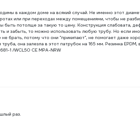
одимы в каждом доме на всякий случай. Не именно этот диаме
оротах или при переходах между помещениями, чтобы не разб
бы быть потолще за такую то цену. Конструкция слабовата, д
ть и забыть, то можно использовать любую трубу. Но если ин
не брать, потому что они "прикипают", не помогает даже хор
труба, она залезла в этот патрубок на 165 мм. Резинка EPDM, в
N681-1 /WCL50 CE MPA-NRW
шлый раз.