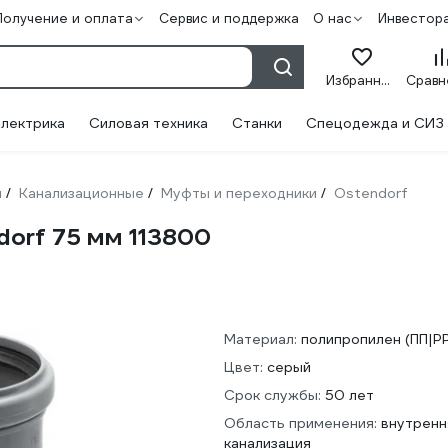
Получение и оплата
Сервис и поддержка
О нас
Инвестор
Избранное
лектрика
Силовая техника
Станки
Спецодежда и СИЗ
и
Канализационные
Муфты и переходники
Ostendorf
/
/
/
orf 75 мм 113800
Материал:
полипропилен (ПП|P
Цвет:
серый
Срок службы:
50 лет
Область применения:
внутренн
канализация