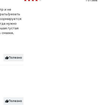
1 отзыв
тр и не
ирать/резать
еформируется
огда нужно
ошая густая
 смазке,
Полезно
Полезно