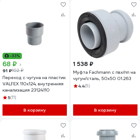
-33%
68 ₽
1 538 ₽
91 ₽
102 ₽
Муфта Fachmann с пвх/пп на
Переход с чугуна на пластик
чугун/сталь, 50x50 01.263
VALFEX 110x124, внутренняя
4.4
(5)
канализация 23124110
5
(11)
В корзину
В корзину