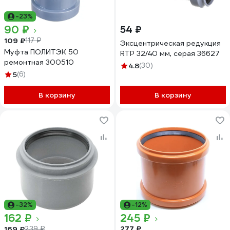
-23%
90 ₽
54 ₽
109 ₽
117 ₽
Эксцентрическая редукция
Муфта ПОЛИТЭК 50
RTP 32/40 мм, серая 36627
ремонтная 300510
4.8
(30)
5
(6)
В корзину
В корзину
-32%
-12%
162 ₽
245 ₽
277 ₽
169 ₽
239 ₽