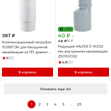
-22%
40 ₽
367 ₽
46 ₽
51 ₽
Компенсационный патрубок
Редукция VALFEX D 50/32
ПОЛИТЭК для бесшумной
мм, внутренняя канализация
канализации из ПП, диаметр
25050032
110 900100050
5
(12)
4.8
(12)
В корзину
В корзину
Показать еще 40
1
2
3
4
5
...
25