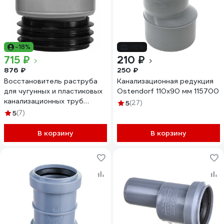
-18%
-16%
715 ₽
210 ₽
876 ₽
250 ₽
Восстановитель раструба
Канализационная редукция
для чугунных и пластиковых
Ostendorf 110х90 мм 115700
канализационных труб
5
(27)
VIVALDO d110мм ШГ772765
5
(7)
В корзину
В корзину