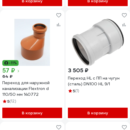
В корзину
В корзину
-11%
57 ₽
3 505 ₽
64 ₽
Переход HL c ПП на чугун
Переход для наружной
(сталь) DN100 HL 9/1
канализации Flextron d
5
(1)
110/50 мм 140772
5
(12)
В корзину
В корзину