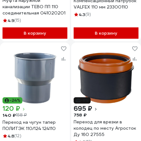
Муфта наружной
Компенсационный патрубок
канализации TEBO ПП 110
VALFEX 110 мм 23300110
соединительная 041020201
4.3
(9)
4.9
(15)
В корзину
В корзину
-24%
-8%
120 ₽
695 ₽
758 ₽
140 ₽
158 ₽
Переход для врезки в
Переход на чугун тапер
колодец по месту Агросток
ПОЛИТЭК 110/124 124110
Ду 160 27555
4.8
(12)