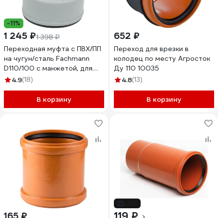
-11%
1 245 ₽
652 ₽
1 398 ₽
Переходная муфта с ПВХ/ПП
Переход для врезки в
на чугун/сталь Fachmann
колодец по месту Агросток
D110/100 с манжетой, для
Ду 110 10035
внутренней канализации
4.9
(18)
4.8
(13)
01.076
В корзину
В корзину
-9%
119 ₽
165 ₽