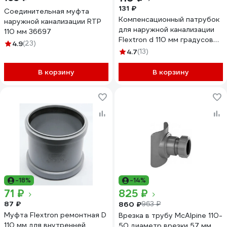
131 ₽
Соединительная муфта
Компенсационный патрубок
наружной канализации RTP
для наружной канализации
110 мм 36697
Flextron d 110 мм градусов
4.9
(23)
142568
4.7
(13)
В корзину
В корзину
-18%
-14%
71 ₽
825 ₽
87 ₽
860 ₽
963 ₽
Муфта Flextron ремонтная D
Врезка в трубу McAlpine 110-
110 мм для внутренней
50 диаметр врезки 57 мм