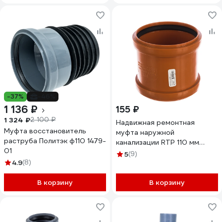
-37%
-46%
1 136 ₽
155 ₽
1 324 ₽
2 100 ₽
Надвижная ремонтная
Муфта восстановитель
муфта наружной
раструба Политэк ф110 1479-
канализации RTP 110 мм
01
36699
5
(9)
4.9
(8)
В корзину
В корзину