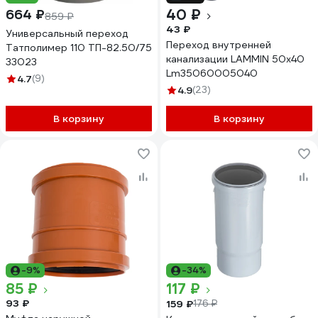
40 ₽
664 ₽
859 ₽
43 ₽
Универсальный переход
Переход внутренней
Татполимер 110 ТП-82.50/75
канализации LAMMIN 50х40
33023
Lm35060005040
4.7
(9)
4.9
(23)
В корзину
В корзину
-9%
-34%
85 ₽
117 ₽
93 ₽
159 ₽
176 ₽