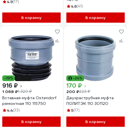
143145
4.9
(17)
4.6
(41)
В корзину
В корзину
-19%
-31%
-24%
916 ₽
170 ₽
1 068 ₽
200 ₽
1 320 ₽
223 ₽
Вставная муфта Ostendorf
Двухраструбная муфта
ремонтная 110 115750
ПОЛИТЭК 110 301120
4.4
(33)
5
(17)
В корзину
В корзину