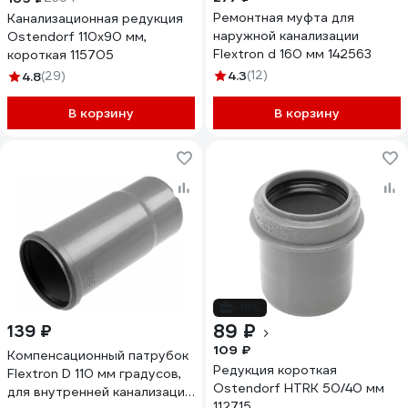
Ремонтная муфта для
Канализационная редукция
наружной канализации
Ostendorf 110х90 мм,
Flextron d 160 мм 142563
короткая 115705
4.3
(12)
4.8
(29)
В корзину
В корзину
-18%
89 ₽
139 ₽
109 ₽
Компенсационный патрубок
Редукция короткая
Flextron D 110 мм градусов,
Ostendorf HTRK 50/40 мм
для внутренней канализации
112715