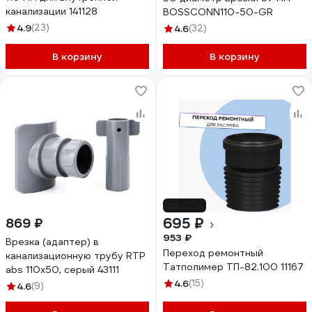
канализации 141128
BOSSCONN110-50-GR
4.9
(23)
4.6
(32)
В корзину
В корзину
-27%
695 ₽
869 ₽
953 ₽
Врезка (адаптер) в
Переход ремонтный
канализационную трубу RTP
Татполимер ТП-82.100 11167
abs 110x50, серый 43111
4.6
(15)
4.6
(9)