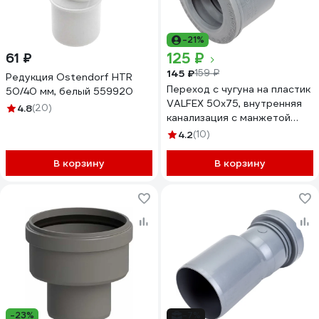
-21%
125 ₽
61 ₽
145 ₽
159 ₽
Редукция Ostendorf HTR
Переход с чугуна на пластик
50/40 мм, белый 559920
VALFEX 50x75, внутренняя
4.8
(20)
канализация с манжетой
23050075М
4.2
(10)
В корзину
В корзину
-23%
-7%