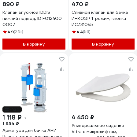
890 ₽
470 ₽
Клапан впускной IDDIS
Сливной клапан для бачка
нижний подвод, ID F012400-
ИНКОЭР 1-режим, кнопка
0007
ИС.131045
4.9
(215)
4.4
(56)
В корзину
В корзину
-42%
1 118 ₽
4 450 ₽
1 934 ₽
Универсальное сиденье
Арматура для бачка АНИ
Vitra с микролифтом,
Пласт нижнее подключение,