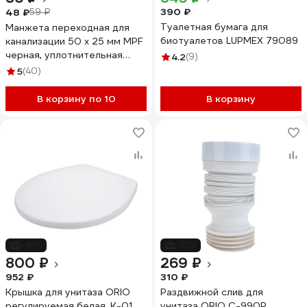
390 ₽
48 ₽
59 ₽
Туалетная бумага для
Манжета переходная для
биотуалетов LUPMEX 79089
канализации 50 х 25 мм MPF
черная, уплотнительная
4.2
(9)
сантехническая (ТЭП)
5
(40)
ИС.131604
В корзину по 10
В корзину
-16%
-13%
800 ₽
269 ₽
952 ₽
310 ₽
Крышка для унитаза ORIO
Раздвижной слив для
регулируемая белая. К-01
унитаза ORIO С-990Р