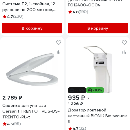
Система T2, 1-слойная, 12
F012400-0004
рулонов по 200 метров,
4.8
(190)
цвет натуральный 111334
4.7
(230)
В корзину
В корзину
-24%
-10%
935 ₽
2 785 ₽
1 226 ₽
Сиденье для унитаза
Дозатор локтевой
Cersanit TRENTO TPL S-DS-
настенный BIONIK Bio эконом
TRENTO-PL-t
R
4.5
(99)
4.7
(32)