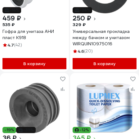
-14%
-24%
459 ₽
250 ₽
535 ₽
329 ₽
Гофра для унитаза АНИ
Универсальная прокладка
пласт K918
между бачком и унитазом
WIRQUIN10975016
4.7
(42)
4.6
(20)
В корзину
В корзину
-19%
-39%
-12%
36 ₽
345 ₽