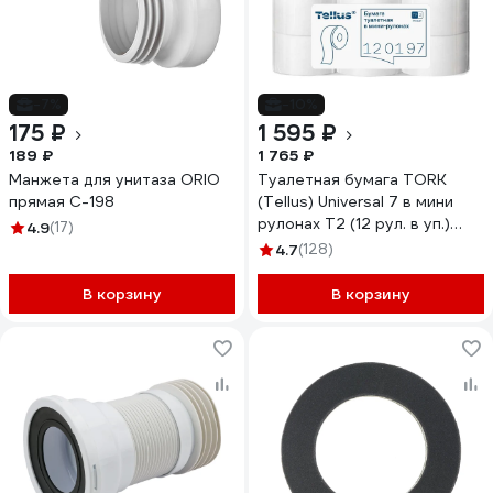
-7%
-10%
175 ₽
1 595 ₽
189 ₽
1 765 ₽
Манжета для унитаза ORIO
Туалетная бумага TORK
прямая С-198
(Tellus) Universal 7 в мини
рулонах Т2 (12 рул. в уп.)
4.9
(17)
120197 11343 124545
4.7
(128)
В корзину
В корзину