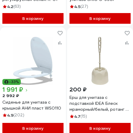
4.2
(63)
4.5
(27)
В корзину
В корзину
-33%
1 991 ₽
200 ₽
2 992 ₽
Ерш для унитаза с
Сиденье для унитаза с
подставкой IDEA Блеск
крышкой АНИ пласт WS0110
мраморный/белый, ротанг М
4.9
(202)
5010 601318
4.7
(15)
В корзину
В корзину