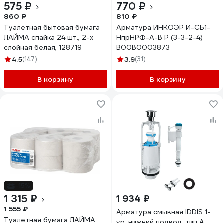
575 ₽
770 ₽
860 ₽
810 ₽
Туалетная бытовая бумага
Арматура ИНКОЭР И-СБ1-
ЛАЙМА спайка 24 шт., 2-х
НпрНРФ-А-В Р (3-3-2-4)
слойная белая, 128719
В00В0003873
4.5
(147)
3.9
(31)
В корзину
В корзину
-15%
1 315 ₽
1 934 ₽
1 555 ₽
Арматура смывная IDDIS 1-
Туалетная бумага ЛАЙМА
ур, нижний подвод, тип А, ,