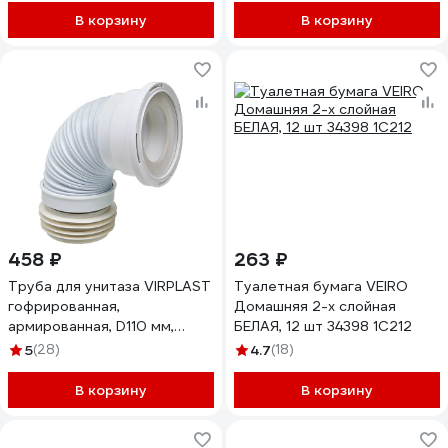
В корзину
В корзину
458 ₽
263 ₽
Труба для унитаза VIRPLAST
Туалетная бумага VEIRO
гофрированная,
Домашняя 2-х слойная
армированная, D110 мм,
БЕЛАЯ, 12 шт 34398 1С212
L190-330 мм 70984968
5
(28)
4.7
(18)
В корзину
В корзину