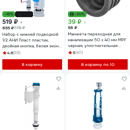
-16%
-33%
-30%
519 ₽
39 ₽
56 ₽
655 ₽
778 ₽
Манжета переходная для
Набор с нижней подводкой
канализации 50 х 40 мм MPF
1/2 АНИ Пласт пластик,
черная, уплотнительная
двойная кнопка, белая эконо
сантехническая (ТЭП)
WC3550
5
(40)
4.8
(59)
ИС.131605
В корзину
В корзину по 10