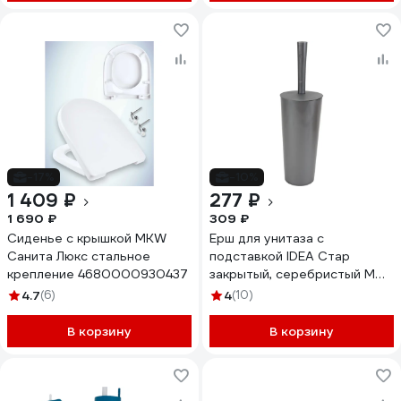
-17%
-10%
1 409 ₽
277 ₽
1 690 ₽
309 ₽
Сиденье с крышкой MKW
Ерш для унитаза с
Санита Люкс стальное
подставкой IDEA Стар
крепление 4680000930437
закрытый, серебристый М
5017 602586
4.7
(6)
4
(10)
В корзину
В корзину