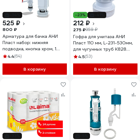
-34%
-23%
-41%
525 ₽
212 ₽
800 ₽
275 ₽
359 ₽
Арматура для бачка АНИ
Гофра для унитаза АНИ
Пласт набор: нижняя
Пласт 110 мм, L-231-530мм,
подводка, кнопка хром, 1
для чугунных труб K828
режим, эконом WC6550M
025-0148
4.4
(64)
4.5
(53)
023-2655
В корзину
В корзину
-33%
-5%