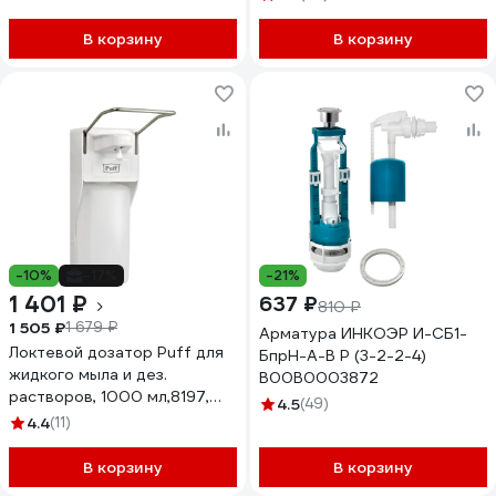
В корзину
В корзину
-10%
-17%
-21%
1 401 ₽
637 ₽
810 ₽
1 505 ₽
1 679 ₽
Арматура ИНКОЭР И-СБ1-
Локтевой дозатор Puff для
БпрН-А-В Р (3-2-2-4)
жидкого мыла и дез.
В00В0003872
растворов, 1000 мл,8197,
4.5
(49)
пластиковый 0 1402.180
4.4
(11)
В корзину
В корзину