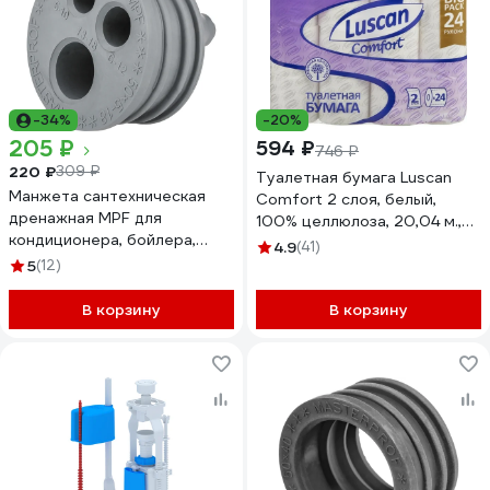
-34%
-20%
205 ₽
594 ₽
746 ₽
220 ₽
309 ₽
Туалетная бумага Luscan
Манжета сантехническая
Comfort 2 слоя, белый,
дренажная MPF для
100% целлюлоза, 20,04 м.,
кондиционера, бойлера,
167 л., 24 шт/уп 1574572
4.9
(41)
сушильной машины, осмоса,
5
(12)
самопромывного фильтра
ИС.131886
В корзину
В корзину