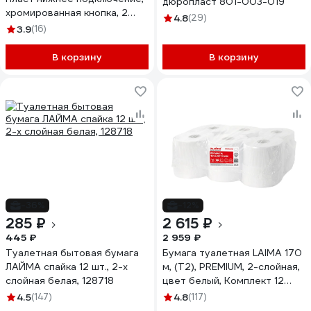
дюропласт 801-003-019
хромированная кнопка, 2
4.8
(29)
режима WC9510C 023-2660
3.9
(16)
В корзину
В корзину
-36%
-12%
285 ₽
2 615 ₽
445 ₽
2 959 ₽
Туалетная бытовая бумага
Бумага туалетная LAIMA 170
ЛАЙМА спайка 12 шт., 2-х
м, (T2), PREMIUM, 2-слойная,
слойная белая, 128718
цвет белый, Комплект 12
рулонов, 126092
4.5
(147)
4.8
(117)