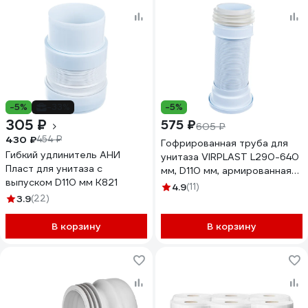
-5%
-33%
-5%
305 ₽
575 ₽
605 ₽
430 ₽
454 ₽
Гофрированная труба для
Гибкий удлинитель АНИ
унитаза VIRPLAST L290-640
Пласт для унитаза с
мм, D110 мм, армированная
выпуском D110 мм K821
70921 70984967
4.9
(11)
3.9
(22)
В корзину
В корзину