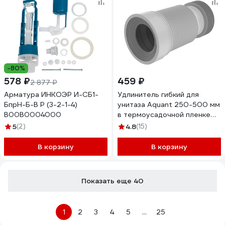
-80%
578 ₽
459 ₽
2 877 ₽
Арматура ИНКОЭР И-СБ1-
Удлинитель гибкий для
БпрН-Б-В Р (3-2-1-4)
унитаза Aquant 250-500 мм
В00В0004000
в термоусадочной пленке
T828-22-MR
5
(2)
4.8
(15)
В корзину
В корзину
Показать еще 40
1
2
3
4
5
...
25