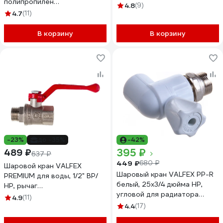
полипропилен
никелированный
4.8
(9)
radtapstdPPR32
4.7
(11)
11Б27фт1М(96/24)
VF.214.NR1.012.N/P59.Bir
В корзину
В корзину
-23%
до -35%
-42%
395 ₽
489 ₽
637 ₽
449 ₽
680 ₽
Шаровой кран VALFEX
Шаровый кран VALFEX PP-R
PREMIUM для воды, 1/2" ВР/
белый, 25х3/4 дюйма НР,
НР, рычаг
угловой для радиатора
VF.215.NR1.012.PREMIUM
4.9
(11)
10148025 007-7678
4.4
(17)