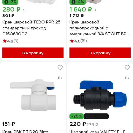
-7%
-4%
280 ₽
1 640 ₽
301 ₽
1 712 ₽
Кран шаровой TEBO PPR 25
Кран шаровой
стандартный проход
полнопроходной с
015063002
американкой 3/4 STOUT ВР/
НР ручка бабочка SVB-
4.2
(5)
4.8
(15)
0007-200020
RG00938T5RK8PT
В корзину
В корзину
-20%
до -29%
151 ₽
220 ₽
276 ₽
Кран РВК ПП D20 Blitz
Шаровой кран VALFEX ПНД