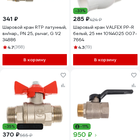
-33%
341 ₽
285 ₽
424 ₽
Шаровой кран RTP латунный,
Шаровый кран VALFEX PP-R
вн/нар., PN 25, рычаг, G 1/2
белый, 25 мм 10144025 007-
34886
7664
4.7
(368)
4.3
(19)
В корзину
В корзину
-35%
до -42%
-11%
950 ₽
370 ₽
565 ₽