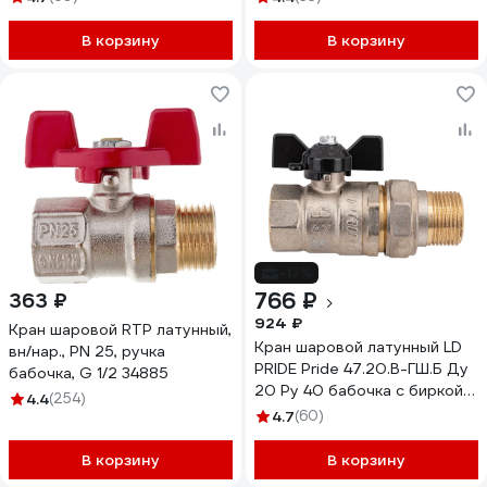
В корзину
В корзину
-17%
766 ₽
363 ₽
924 ₽
Кран шаровой RTP латунный,
Кран шаровой латунный LD
вн/нар., PN 25, ручка
PRIDE Pride 47.20.В-ГШ.Б Ду
бабочка, G 1/2 34885
20 Ру 40 бабочка с биркой
4.4
(254)
LD 47.316.20
4.7
(60)
В корзину
В корзину