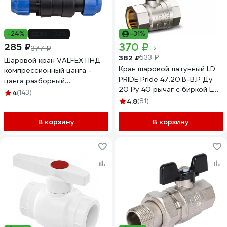
-24%
до -32%
-31%
370 ₽
285 ₽
377 ₽
382 ₽
533 ₽
Шаровой кран VALFEX ПНД
Кран шаровой латунный LD
компрессионный цанга -
PRIDE Pride 47.20.В-В.Р Ду
цанга разборный
20 Ру 40 рычаг с биркой LD
32x32121001233232
4
(143)
47.311.20
4.8
(81)
В корзину
В корзину