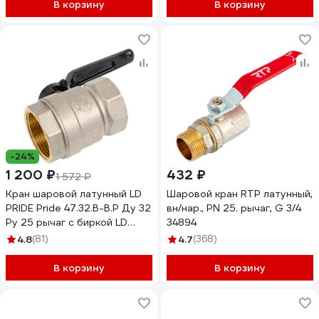
В корзину
В корзину
-24%
1 200 ₽
432 ₽
1 572 ₽
Кран шаровой латунный LD
Шаровой кран RTP латунный,
PRIDE Pride 47.32.В-В.Р Ду 32
вн/нар., PN 25. рычаг, G 3/4
Ру 25 рычаг с биркой LD
34894
47.112.2.32.M02
4.8
(81)
4.7
(368)
В корзину
В корзину