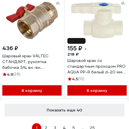
-29%
155 ₽
436 ₽
218 ₽
Шаровый кран VALTEC
Шаровой кран со
СТАНДАРТ, рукоятка
стандартным проходом PRO
бабочка 3/4, вн.-вн.
AQUA PP-R белый d-20 мм
VT.122.G.05
4.9
(26)
PA44008b
4.5
(13)
В корзину
В корзину
Показать еще 40
1
2
3
4
5
...
25