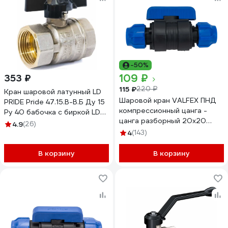
-50%
109 ₽
353 ₽
115 ₽
220 ₽
Кран шаровой латунный LD
Шаровой кран VALFEX ПНД
PRIDE Pride 47.15.В-В.Б Ду 15
компрессионный цанга -
Ру 40 бабочка с биркой LD
цанга разборный 20x20
47.310.15
4.9
(26)
121001232020
4
(143)
В корзину
В корзину