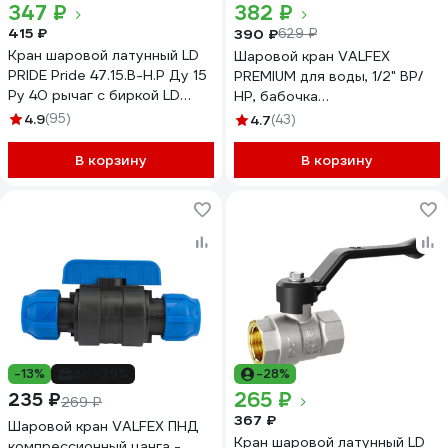
347 ₽
382 ₽
415 ₽
390 ₽
629 ₽
Кран шаровой латунный LD
Шаровой кран VALFEX
PRIDE Pride 47.15.В-Н.Р Ду 15
PREMIUM для воды, 1/2" ВР/
Ру 40 рычаг с биркой LD
НР, бабочка
47.313.15
VF.218.NB1.012.PREMIUM
4.9
(95)
4.7
(43)
В корзину
В корзину
-13%
до -29%
-28%
265 ₽
235 ₽
269 ₽
367 ₽
Шаровой кран VALFEX ПНД
Кран шаровой латунный LD
компрессионный цанга -