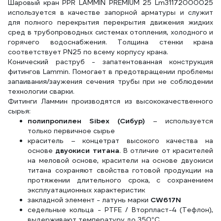
Шаровый кран PPR LAMMIN PREMIUM 25 Lm31172000025
используется в качестве запорной арматуры и служит
для полного перекрытия перекрытия движения жидких
сред в трубопроводных системах отопления, холодного и
горячего водоснабжения. Толщина стенки крана
соответствует PN25 по всему корпусу крана.
Конический раструб - запатентованная конструкция
фитингов Lammin. Помогает в предотвращении проблемы
запаивания/заужения сечения трубы при не соблюдении
технологии сварки.
Фитинги Ламмин производятся из высококачественного
сырья:
полипропилен Sibex (Сибур)
– используется
только первичное сырье
краситель – концетрат высокого качества на
основе
двуокиси титана
. В отличие от красителей
на меловой основе, красители на основе двуокиси
титана сохраняют свойства готовой продукции на
протяжении длительного срока, с сохранением
эксплуатационных характеристик
закладной элемент - латунь марки
CW617N
седельные кольца - PTFE / Вторпласт-4 (Тефлон),
выдерживают температуру до 350°С