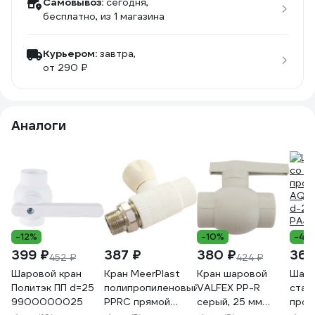
Самовывоз:
сегодня,
бесплатно
, из 1 магазина
Курьером:
завтра,
от 290 ₽
Аналоги
-12%
-10%
-4%
399 ₽
387 ₽
380 ₽
365
452 ₽
424 ₽
Шаровой кран
Кран MeerPlast
Кран шаровой
Шаро
Политэк ПП d=25
полипропиленовый
VALFEX PP-R
стан
9900000025
PPRC прямой
серый, 25 мм
прох