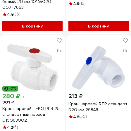
белый, 20 мм 10144020
4.9
(15)
007-7663
4.4
(35)
В корзину
В корзину
-7%
280 ₽
213 ₽
301 ₽
Кран шаровой RTP стандарт
Кран шаровой TEBO PPR 25
D20 мм 25846
стандартный проход
4.6
(50)
015063002
4.2
(5)