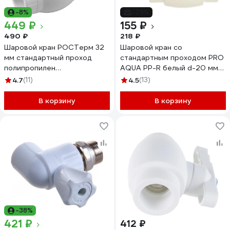
-8%
-29%
449 ₽
155 ₽
490 ₽
218 ₽
Шаровой кран РОСТерм 32
Шаровой кран со
мм стандартный проход
стандартным проходом PRO
полипропилен
AQUA PP-R белый d-20 мм
radtapstdPPR32
PA44008b
4.7
(11)
4.5
(13)
В корзину
В корзину
-38%
421 ₽
412 ₽