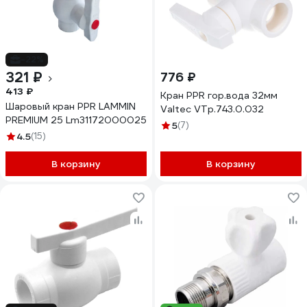
-22%
321 ₽
776 ₽
413 ₽
Кран PPR гор.вода 32мм
Шаровый кран PPR LAMMIN
Valtec VTp.743.0.032
PREMIUM 25 Lm31172000025
5
(7)
4.5
(15)
В корзину
В корзину