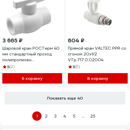
3 665 ₽
604 ₽
Шаровой кран РОСТерм 40
Прямой кран VALTEC PPR со
мм стандартный проход
сгоном 20х1/2
полипропилен
VTp.717.0.02004
radtapstdPPR40
5
(2)
5
(5)
В корзину
В корзину
Показать еще 40
1
2
3
4
5
...
25