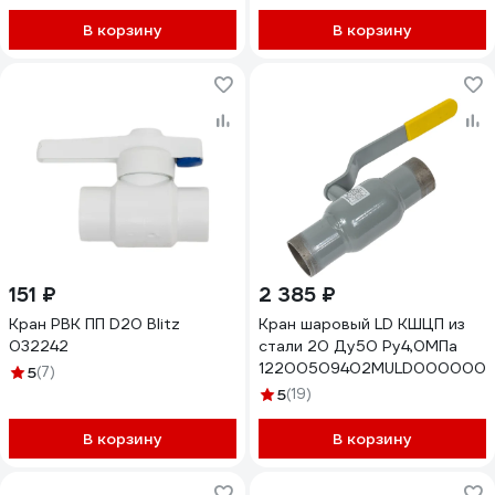
В корзину
В корзину
151 ₽
2 385 ₽
Кран РВК ПП D20 Blitz
Кран шаровый LD КШЦП из
032242
стали 20 Ду50 Ру4,0МПа
12200509402MULD000000
5
(7)
5
(19)
В корзину
В корзину