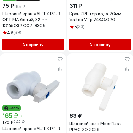
75 ₽
311 ₽
165 ₽
Шаровый кран VALFEX PP-R
Кран PPR гор.вода 20мм
OPTIMA белый, 32 мм
Valtec VTp.743.0.020
10145032 007-8305
5
(23)
4.6
(89)
В корзину
В корзину
-33%
165 ₽
83 ₽
175 ₽
247 ₽
Шаровой кран MeerPlast
Шаровый кран VALFEX PP-R
PPRC 20 2638