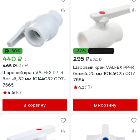
-30%
-30%
до -33%
440 ₽
295 ₽
424 ₽
465 ₽
627 ₽
Шаровый кран VALFEX PP-R
Шаровый кран VALFEX PP-R
белый, 25 мм 10144025 007-
белый, 32 мм 10144032 007-
7664
7665
4.3
(19)
4.4
(14)
В корзину
В корзину