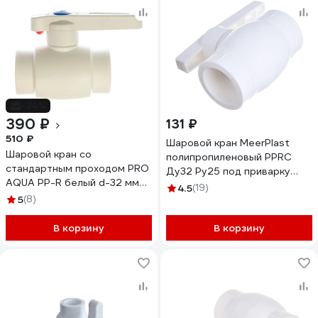
-24%
390 ₽
131 ₽
510 ₽
Шаровой кран MeerPlast
Шаровой кран со
полипропиленовый PPRC
стандартным проходом PRO
Ду32 Ру25 под приварку
AQUA PP-R белый d-32 мм
D200-00038
4.5
(19)
PA44012b
5
(8)
В корзину
В корзину