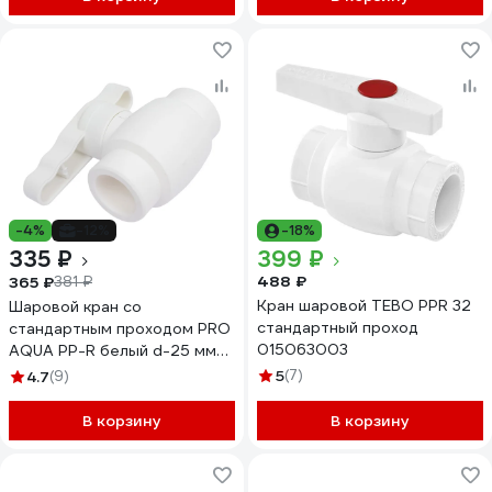
-4%
-12%
-18%
335 ₽
399 ₽
488 ₽
365 ₽
381 ₽
Кран шаровой TEBO PPR 32
Шаровой кран со
стандартный проход
стандартным проходом PRO
015063003
AQUA PP-R белый d-25 мм
PA44010b
5
(7)
4.7
(9)
В корзину
В корзину