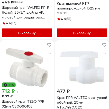
449 ₽
680 ₽
Кран шаровой RTP
Шаровый кран VALFEX PP-R
полнопроходной, D25 мм
белый, 25х3/4 дюйма НР,
27610
угловой для радиатора
4.6
(51)
10148025 007-7678
4.4
(17)
В корзину
В корзину
-11%
712 ₽
477 ₽
803 ₽
Кран PPR VALTEC с латунной
Шаровой кран TEBO PPR
обоймой, 20мм
32мм 030060103
VTp.744.0.020