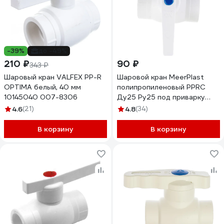
-39%
до -49%
210 ₽
90 ₽
343 ₽
Шаровый кран VALFEX PP-R
Шаровой кран MeerPlast
OPTIMA белый, 40 мм
полипропиленовый PPRC
10145040 007-8306
Ду25 Ру25 под приварку
D200-00036
4.6
(21)
4.8
(34)
В корзину
В корзину