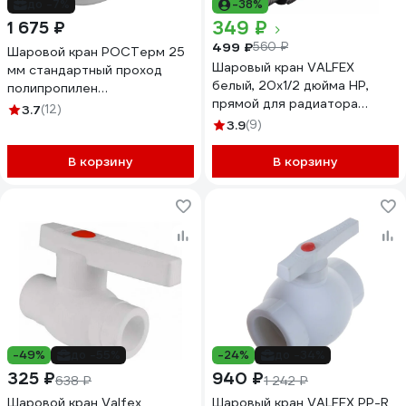
до -7%
-38%
349 ₽
1 675 ₽
499 ₽
560 ₽
Шаровой кран РОСТерм 25
Шаровый кран VALFEX
мм стандартный проход
белый, 20х1/2 дюйма НР,
полипропилен
прямой для радиатора
radtapstdPPR25
3.7
(12)
10149020 007-7675
3.9
(9)
В корзину
В корзину
-49%
до -55%
-24%
до -34%
325 ₽
940 ₽
638 ₽
1 242 ₽
Шаровой кран Valfex
Шаровый кран VALFEX PP-R