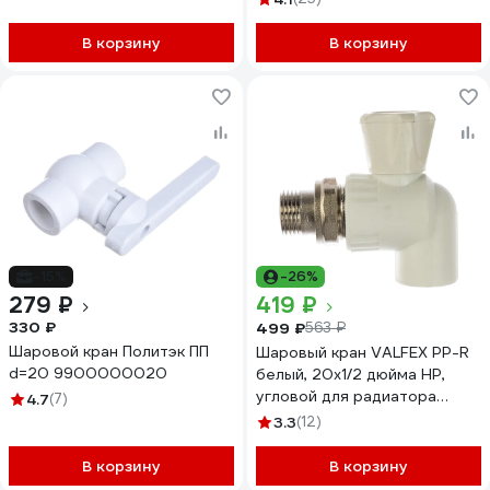
В корзину
В корзину
-15%
-26%
279 ₽
419 ₽
330 ₽
499 ₽
563 ₽
Шаровой кран Политэк ПП
Шаровый кран VALFEX PP-R
d=20 9900000020
белый, 20х1/2 дюйма НР,
угловой для радиатора
4.7
(7)
10148020 007-7677
3.3
(12)
В корзину
В корзину