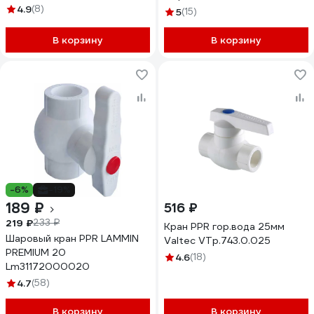
4.9
(8)
5
(15)
В корзину
В корзину
-6%
-19%
189 ₽
516 ₽
219 ₽
233 ₽
Кран PPR гор.вода 25мм
Шаровый кран PPR LAMMIN
Valtec VTp.743.0.025
PREMIUM 20
4.6
(18)
Lm31172000020
4.7
(58)
В корзину
В корзину