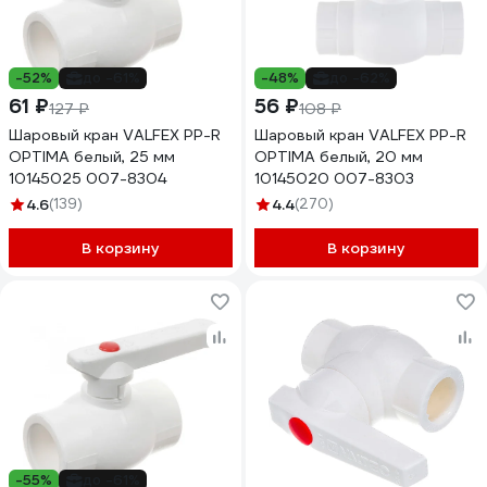
-52%
до -61%
-48%
до -62%
61 ₽
56 ₽
127 ₽
108 ₽
Шаровый кран VALFEX PP-R
Шаровый кран VALFEX PP-R
OPTIMA белый, 25 мм
OPTIMA белый, 20 мм
10145025 007-8304
10145020 007-8303
4.6
(139)
4.4
(270)
В корзину
В корзину
-55%
до -61%