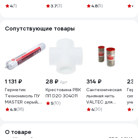
Lm31074000020
нр.резьбой
4
(1)
3.7
(3)
4.8
(5)
4.
20x1/2" белый
(5/100) 996103
Сопутствующие товары
1 131 ₽
28 ₽
314 ₽
233
/шт
Герметик
Крестовина РВК
Сантехническая
Герм
Технониколь ПУ
ПП D20 304011
льняная нить
сили
MASTER серый,
VALTEC для
унив
5
(10)
600 мл
резьб. соед. /110м/
OPPA
4.9
(36)
4
(30)
4.
TN678008
VT.FLAX.0.110
бесц
260м
HOC
О товаре