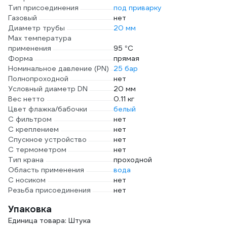
Тип присоединения
под приварку
Газовый
нет
Диаметр трубы
20 мм
Max температура
применения
95 °С
Форма
прямая
Номинальное давление (PN)
25 бар
Полнопроходной
нет
Условный диаметр DN
20 мм
Вес нетто
0.11 кг
Цвет флажка/бабочки
белый
С фильтром
нет
С креплением
нет
Спускное устройство
нет
С термометром
нет
Тип крана
проходной
Область применения
вода
С носиком
нет
Резьба присоединения
нет
Упаковка
Единица товара: Штука