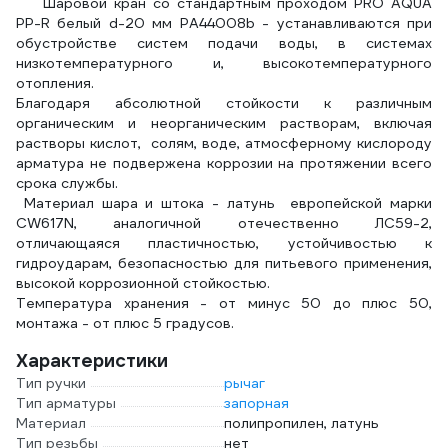
Шаровой кран со стандартным проходом PRO AQUA
PP-R белый d-20 мм PA44008b - устанавливаются при
обустройстве систем подачи воды, в системах
низкотемпературного и, высокотемпературного
отопления.
Благодаря абсолютной стойкости к различным
органическим и неорганическим растворам, включая
растворы кислот, солям, воде, атмосферному кислороду
арматура не подвержена коррозии на протяжении всего
срока службы.
Материал шара и штока - латунь европейской марки
CW617N, аналогичной отечественно ЛС59-2,
отличающаяся пластичностью, устойчивостью к
гидроударам, безопасностью для питьевого применения,
высокой коррозионной стойкостью.
Температура хранения - от минус 50 до плюс 50,
монтажа - от плюс 5 градусов.
Характеристики
Тип ручки
рычаг
Тип арматуры
запорная
Материал
полипропилен, латунь
Тип резьбы
нет