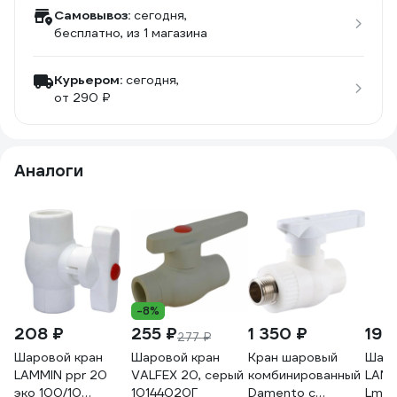
Самовывоз:
сегодня,
бесплатно
, из 1 магазина
Курьером:
сегодня,
от 290 ₽
Аналоги
-8%
208 ₽
255 ₽
1 350 ₽
192
277 ₽
Шаровой кран
Шаровой кран
Кран шаровый
Шаро
LAMMIN ppr 20
VALFEX 20, серый
комбинированный
LAMM
эко 100/10
10144020Г
Damento с
Lm3